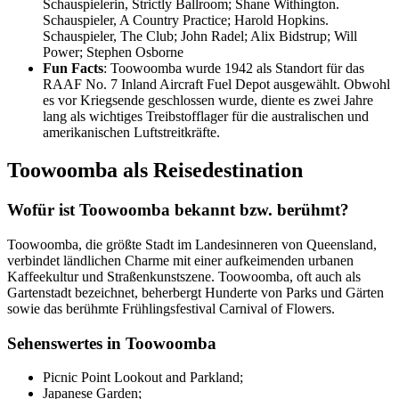
Schauspielerin, Strictly Ballroom; Shane Withington.
Schauspieler, A Country Practice; Harold Hopkins.
Schauspieler, The Club; John Radel; Alix Bidstrup; Will
Power; Stephen Osborne
Fun Facts
: Toowoomba wurde 1942 als Standort für das
RAAF No. 7 Inland Aircraft Fuel Depot ausgewählt. Obwohl
es vor Kriegsende geschlossen wurde, diente es zwei Jahre
lang als wichtiges Treibstofflager für die australischen und
amerikanischen Luftstreitkräfte.
Toowoomba als Reisedestination
Wofür ist Toowoomba bekannt bzw. berühmt?
Toowoomba, die größte Stadt im Landesinneren von Queensland,
verbindet ländlichen Charme mit einer aufkeimenden urbanen
Kaffeekultur und Straßenkunstszene. Toowoomba, oft auch als
Gartenstadt bezeichnet, beherbergt Hunderte von Parks und Gärten
sowie das berühmte Frühlingsfestival Carnival of Flowers.
Sehenswertes in Toowoomba
Picnic Point Lookout and Parkland;
Japanese Garden;