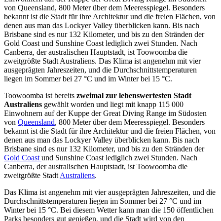
von Queensland, 800 Meter über dem Meeresspiegel. Besonders
bekannt ist die Stadt für ihre Architektur und die freien Flächen, von
denen aus man das Lockyer Valley überblicken kann. Bis nach
Brisbane sind es nur 132 Kilometer, und bis zu den Stränden der
Gold Coast und Sunshine Coast lediglich zwei Stunden. Nach
Canberra, der australischen Hauptstadt, ist Toowoomba die
zweitgrößte Stadt Australiens. Das Klima ist angenehm mit vier
ausgeprägten Jahreszeiten, und die Durchschnittstemperaturen
liegen im Sommer bei 27 °C und im Winter bei 15 °C.
Toowoomba ist bereits
zweimal zur lebenswertesten Stadt
Australiens
gewählt worden und liegt mit knapp 115 000
Einwohnern auf der Kuppe der Great Diving Range im Südosten
von
Queensland
, 800 Meter über dem Meeresspiegel. Besonders
bekannt ist die Stadt für ihre Architektur und die freien Flächen, von
denen aus man das Lockyer Valley überblicken kann. Bis nach
Brisbane sind es nur 132 Kilometer, und bis zu den Stränden der
Gold Coast
und Sunshine Coast lediglich zwei Stunden. Nach
Canberra, der australischen Hauptstadt, ist Toowoomba die
zweitgrößte Stadt
Australiens
.
Das Klima ist angenehm mit vier ausgeprägten Jahreszeiten, und die
Durchschnittstemperaturen liegen im Sommer bei 27 °C und im
Winter bei 15 °C. Bei diesem Wetter kann man die 150 öffentlichen
Parks besonders gut genießen, und die Stadt wird von den