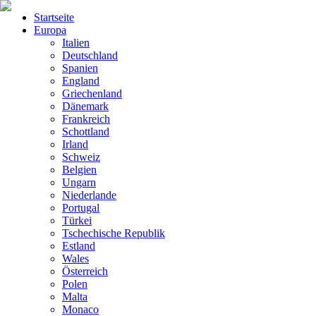
Startseite
Europa
Italien
Deutschland
Spanien
England
Griechenland
Dänemark
Frankreich
Schottland
Irland
Schweiz
Belgien
Ungarn
Niederlande
Portugal
Türkei
Tschechische Republik
Estland
Wales
Österreich
Polen
Malta
Monaco