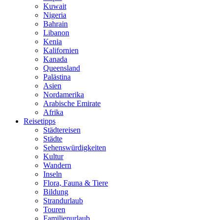
Kuwait
Nigeria
Bahrain
Libanon
Kenia
Kalifornien
Kanada
Queensland
Palästina
Asien
Nordamerika
Arabische Emirate
Afrika
Reisetipps
Städtereisen
Städte
Sehenswürdigkeiten
Kultur
Wandern
Inseln
Flora, Fauna & Tiere
Bildung
Strandurlaub
Touren
Familienurlaub