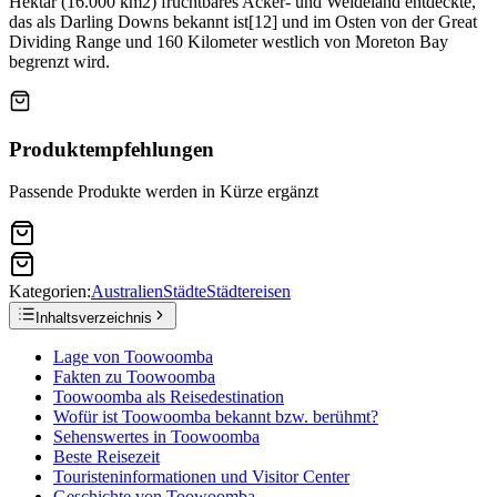
Hektar (16.000 km2) fruchtbares Acker- und Weideland entdeckte,
das als Darling Downs bekannt ist[12] und im Osten von der Great
Dividing Range und 160 Kilometer westlich von Moreton Bay
begrenzt wird.
Produktempfehlungen
Passende Produkte werden in Kürze ergänzt
Kategorien:
Australien
Städte
Städtereisen
Inhaltsverzeichnis
Lage von Toowoomba
Fakten zu Toowoomba
Toowoomba als Reisedestination
Wofür ist Toowoomba bekannt bzw. berühmt?
Sehenswertes in Toowoomba
Beste Reisezeit
Touristeninformationen und Visitor Center
Geschichte von Toowoomba