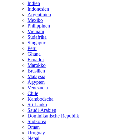
Indien
Indonesien
Argentinien
Mexiko
Philippinen
Vietnam
Südafrika
Singapur
Peru
Ghana
Ecuador
Marokko
Brasilien
Malaysia
Ägypten
Venezuela
Chile
Kambodscha
Sri Lanka
Saudi-Arabien
Dominikanische Republik
Südkorea
Oman
Uruguay
Nepal