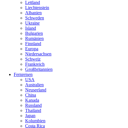
Lettland
Liechtenstein
Albanien
Schweden
Ukraine
Island
Bulgarien
Rumänien
Finnland
Europa
Niedersachsen
Schweiz
Frankreich
Großbritannien
Fernreisen
USA
Australien
Neuseeland
China
Kanada
Russland
Thailand
Japan
Kolumbien
Costa Rica