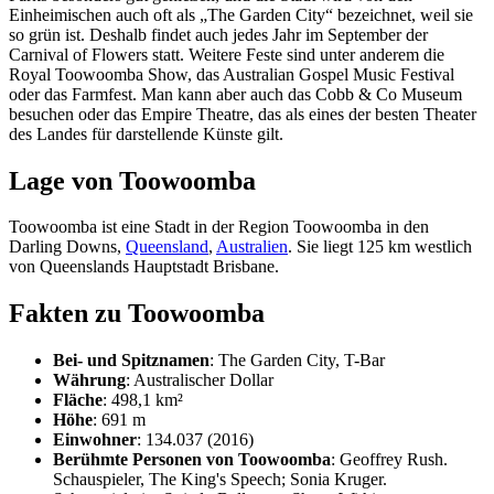
Einheimischen auch oft als „The Garden City“ bezeichnet, weil sie
so grün ist. Deshalb findet auch jedes Jahr im September der
Carnival of Flowers statt. Weitere Feste sind unter anderem die
Royal Toowoomba Show, das Australian Gospel Music Festival
oder das Farmfest. Man kann aber auch das Cobb & Co Museum
besuchen oder das Empire Theatre, das als eines der besten Theater
des Landes für darstellende Künste gilt.
Lage von Toowoomba
Toowoomba ist eine Stadt in der Region Toowoomba in den
Darling Downs,
Queensland
,
Australien
. Sie liegt 125 km westlich
von Queenslands Hauptstadt Brisbane.
Fakten zu Toowoomba
Bei- und Spitznamen
: The Garden City, T-Bar
Währung
: Australischer Dollar
Fläche
: 498,1 km²
Höhe
: 691 m
Einwohner
: 134.037 (2016)
Berühmte Personen von Toowoomba
: Geoffrey Rush.
Schauspieler, The King's Speech; Sonia Kruger.