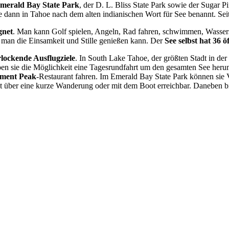
merald Bay State Park
, der D. L. Bliss State Park sowie der Sugar 
 dann in Tahoe nach dem alten indianischen Wort für See benannt. Sei
gnet
. Man kann Golf spielen, Angeln, Rad fahren, schwimmen, Wassers
 man die Einsamkeit und Stille genießen kann. Der
See selbst hat 36 
rlockende Ausflugziele
. In South Lake Tahoe, der größten Stadt in d
ben sie die Möglichkeit eine Tagesrundfahrt um den gesamten See her
ument Peak
-Restaurant fahren. Im Emerald Bay State Park können sie
t über eine kurze Wanderung oder mit dem Boot erreichbar. Daneben bie