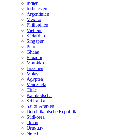
Indien
Indonesien
Argentinien
Mexiko
Philippinen
Vietnam
Südafrika
Singapur
Peru
Ghana
Ecuador
Marokko
Brasilien
Malaysia
Ägypten
Venezuela
Chile
Kambodscha
Sri Lanka
Saudi-Arabien
Dominikanische Republik
Südkorea
Oman
Uruguay
Nepal