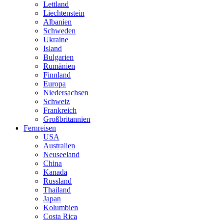
Lettland
Liechtenstein
Albanien
Schweden
Ukraine
Island
Bulgarien
Rumänien
Finnland
Europa
Niedersachsen
Schweiz
Frankreich
Großbritannien
Fernreisen
USA
Australien
Neuseeland
China
Kanada
Russland
Thailand
Japan
Kolumbien
Costa Rica