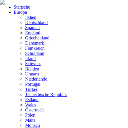
Startseite
Europa
Italien
Deutschland
Spanien
England
Griechenland
Dänemark
Frankreich
Schottland
Irland
Schweiz
Belgien
Ungarn
Niederlande
Portugal
Türkei
Tschechische Republik
Estland
Wales
Österreich
Polen
Malta
Monaco