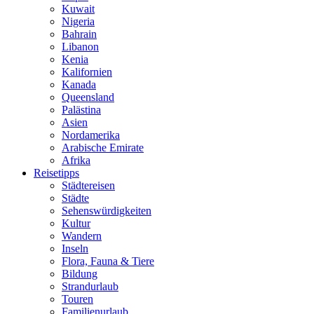
Kuwait
Nigeria
Bahrain
Libanon
Kenia
Kalifornien
Kanada
Queensland
Palästina
Asien
Nordamerika
Arabische Emirate
Afrika
Reisetipps
Städtereisen
Städte
Sehenswürdigkeiten
Kultur
Wandern
Inseln
Flora, Fauna & Tiere
Bildung
Strandurlaub
Touren
Familienurlaub