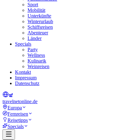
Sport
Mobilität
Unterkünfte
Winterurlaub
Schiffsreisen
Abenteuer
Länder
Specials
Party
Wellness
Kulinarik
Weinreisen
Kontakt
Impressum
Datenschutz
travel
net
online.de
Europa
Fernreisen
Reisetipps
Specials