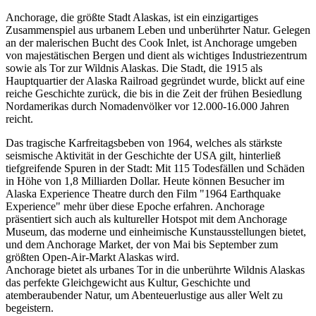
Anchorage, die größte Stadt Alaskas, ist ein einzigartiges
Zusammenspiel aus urbanem Leben und unberührter Natur. Gelegen
an der malerischen Bucht des Cook Inlet, ist Anchorage umgeben
von majestätischen Bergen und dient als wichtiges Industriezentrum
sowie als Tor zur Wildnis Alaskas. Die Stadt, die 1915 als
Hauptquartier der Alaska Railroad gegründet wurde, blickt auf eine
reiche Geschichte zurück, die bis in die Zeit der frühen Besiedlung
Nordamerikas durch Nomadenvölker vor 12.000-16.000 Jahren
reicht.
Das tragische Karfreitagsbeben von 1964, welches als stärkste
seismische Aktivität in der Geschichte der USA gilt, hinterließ
tiefgreifende Spuren in der Stadt: Mit 115 Todesfällen und Schäden
in Höhe von 1,8 Milliarden Dollar. Heute können Besucher im
Alaska Experience Theatre durch den Film "1964 Earthquake
Experience" mehr über diese Epoche erfahren. Anchorage
präsentiert sich auch als kultureller Hotspot mit dem Anchorage
Museum, das moderne und einheimische Kunstausstellungen bietet,
und dem Anchorage Market, der von Mai bis September zum
größten Open-Air-Markt Alaskas wird.
Anchorage bietet als urbanes Tor in die unberührte Wildnis Alaskas
das perfekte Gleichgewicht aus Kultur, Geschichte und
atemberaubender Natur, um Abenteuerlustige aus aller Welt zu
begeistern.