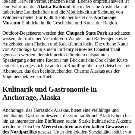
lokalen Tierwelt vertraut machen kann. Ebenso empfehlenswert ist
eine Fahrt mit der
Alaska Railroad
, die malerische Ausblicke auf
unberührte Landschaften und die Möglichkeit zur Sichtung von
Wildtieren bietet. Für Kulturliebhaber bietet das
Anchorage
Museum
Einblicke in die Geschichte und Kunst der Region.
Outdoor-Begeisterte werden den
Chugach State Park
zu schätzen
wissen, der mit einer Vielzahl von Wander- und Radwegen sowie
Angeboten zum Fischen und Kajakfahren lockt. Die urbane Natur
von Anchorage kann zudem im
Tony Knowles Coastal Trail
genossen werden, der sich perfekt für einen entspannten
Spaziergang oder eine Radtour mit Blick auf die Cook Inlet Küste
eignet. Unvergesslich ist auch ein Rundflug über die Gletscher – ein
Abenteuer, das den beeindruckenden Charme Alaskas aus der
Vogelperspektive eröffnet.
Kulinarik und Gastronomie in
Anchorage, Alaska
Anchorage, das Herzstück Alaskas, bietet eine vielfältige und
reichhaltige Gastronomieszene, die von traditionell Alaskischem bis
hin zu internationalen Einflüssen reicht. Starke kulinarische Akzente
werden mit frischen
Meeresfrüchten aus den kalten Gewässern
des Nordpazifiks
gesetzt. Unter den lokalen Spezialitäten sticht vor