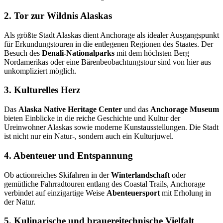
2. Tor zur Wildnis Alaskas
Als größte Stadt Alaskas dient Anchorage als idealer Ausgangspunkt
für Erkundungstouren in die entlegenen Regionen des Staates. Der
Besuch des
Denali-Nationalparks
mit dem höchsten Berg
Nordamerikas oder eine Bärenbeobachtungstour sind von hier aus
unkompliziert möglich.
3. Kulturelles Herz
Das
Alaska Native Heritage Center
und das
Anchorage Museum
bieten Einblicke in die reiche Geschichte und Kultur der
Ureinwohner Alaskas sowie moderne Kunstausstellungen. Die Stadt
ist nicht nur ein Natur-, sondern auch ein Kulturjuwel.
4. Abenteuer und Entspannung
Ob actionreiches Skifahren in der
Winterlandschaft
oder
gemütliche Fahrradtouren entlang des Coastal Trails, Anchorage
verbindet auf einzigartige Weise
Abenteuersport
mit Erholung in
der Natur.
5. Kulinarische und brauereitechnische Vielfalt