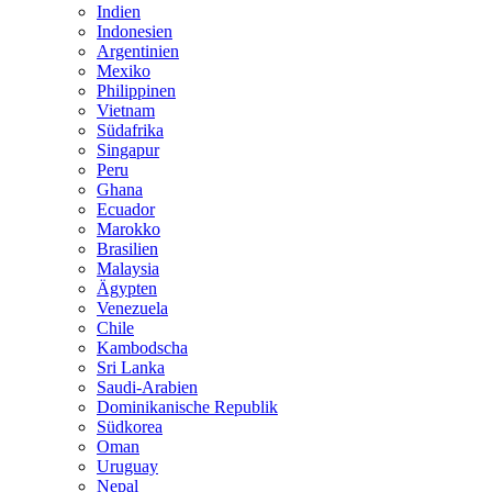
Indien
Indonesien
Argentinien
Mexiko
Philippinen
Vietnam
Südafrika
Singapur
Peru
Ghana
Ecuador
Marokko
Brasilien
Malaysia
Ägypten
Venezuela
Chile
Kambodscha
Sri Lanka
Saudi-Arabien
Dominikanische Republik
Südkorea
Oman
Uruguay
Nepal