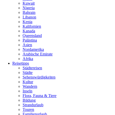
Kuwait
Nigeria
Bahrain
Libanon
Kenia
Kalifornien
Kanada
Queensland
Palästina
Asien
Nordamerika
Arabische Emirate
Afrika
Reisetipps
Städtereisen
Städte
Sehenswürdigkeiten
Kultur
Wandern
Inseln
Flora, Fauna & Tiere
Bildung
Strandurlaub
Touren
Familienurlaub