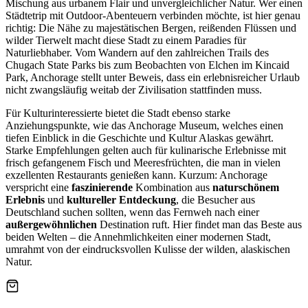
Mischung aus urbanem Flair und unvergleichlicher Natur. Wer einen
Städtetrip mit Outdoor-Abenteuern verbinden möchte, ist hier genau
richtig: Die Nähe zu majestätischen Bergen, reißenden Flüssen und
wilder Tierwelt macht diese Stadt zu einem Paradies für
Naturliebhaber. Vom Wandern auf den zahlreichen Trails des
Chugach State Parks bis zum Beobachten von Elchen im Kincaid
Park, Anchorage stellt unter Beweis, dass ein erlebnisreicher Urlaub
nicht zwangsläufig weitab der Zivilisation stattfinden muss.
Für Kulturinteressierte bietet die Stadt ebenso starke
Anziehungspunkte, wie das Anchorage Museum, welches einen
tiefen Einblick in die Geschichte und Kultur Alaskas gewährt.
Starke Empfehlungen gelten auch für kulinarische Erlebnisse mit
frisch gefangenem Fisch und Meeresfrüchten, die man in vielen
exzellenten Restaurants genießen kann. Kurzum: Anchorage
verspricht eine
faszinierende
Kombination aus
naturschönem
Erlebnis
und
kultureller Entdeckung
, die Besucher aus
Deutschland suchen sollten, wenn das Fernweh nach einer
außergewöhnlichen
Destination ruft. Hier findet man das Beste aus
beiden Welten – die Annehmlichkeiten einer modernen Stadt,
umrahmt von der eindrucksvollen Kulisse der wilden, alaskischen
Natur.