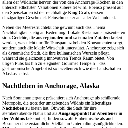
allem der Wildlachs hervor, der von den Anchorage-Köchen in den
unterschiedlichsten Variationen zubereitet wird. Ebenso präsent auf
den Speisekarten ist der reichhaltige
King Crab
, dessen
einzigartiger Geschmack Feinschmecker aus aller Welt anlockt.
Neben der Meeresfrüchteküche gewinnt auch das Thema
Nachhaltigkeit stetig an Bedeutung. Lokale Restaurants präsentieren
stolz Gerichte, die aus
regionalen und saisonalen Zutaten
kreiert
werden, was nicht nur für Transparenz bei den Konsumenten sorgt,
sondern auch die lokale Wirtschaft unterstützt. Anchorage zeigt sich
als dynamische Stadt, die ihre kulinarischen Wurzeln pflegt,
während sie gleichzeitig innovativen Trends Raum bietet. Von
urigen Pubs bis hin zu eleganten Gourmet-Tempeln – das
gastronomische Angebot ist so facettenreich wie die Landschaften
Alaskas selbst.
Nachtleben in Anchorage, Alaska
Nach Sonnenuntergang präsentiert sich Anchorage als schillernde
Metropole, die trotz der umgebenden Wildnis ein
lebendiges
Nachtleben
zu bieten hat. Obwohl die Stadt für ihre
atemberaubende Natur und als
Ausgangspunkt für Abenteuer in
der Wildnis
bekannt ist, finden sowohl Einheimische als auch
Besucher eine erstaunliche Vielfalt an Unterhaltungsmöglichkeiten.