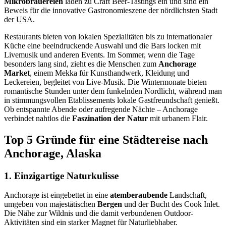
Mikrobrauereien
laden zu Craft Beer-Tastings ein und sind ein
Beweis für die innovative Gastronomieszene der nördlichsten Stadt
der USA.
Restaurants bieten von lokalen Spezialitäten bis zu internationaler
Küche eine beeindruckende Auswahl und die Bars locken mit
Livemusik und anderen Events. Im Sommer, wenn die Tage
besonders lang sind, zieht es die Menschen zum
Anchorage
Market
, einem Mekka für Kunsthandwerk, Kleidung und
Leckereien, begleitet von Live-Musik. Die Wintermonate bieten
romantische Stunden unter dem funkelnden Nordlicht, während man
in stimmungsvollen Etablissements lokale Gastfreundschaft genießt.
Ob entspannte Abende oder aufregende Nächte – Anchorage
verbindet nahtlos die
Faszination der Natur
mit urbanem Flair.
Top 5 Gründe für eine Städtereise nach
Anchorage, Alaska
1. Einzigartige Naturkulisse
Anchorage ist eingebettet in eine
atemberaubende
Landschaft,
umgeben von majestätischen
Bergen
und der Bucht des Cook Inlet.
Die Nähe zur Wildnis und die damit verbundenen Outdoor-
Aktivitäten sind ein starker Magnet für Naturliebhaber.