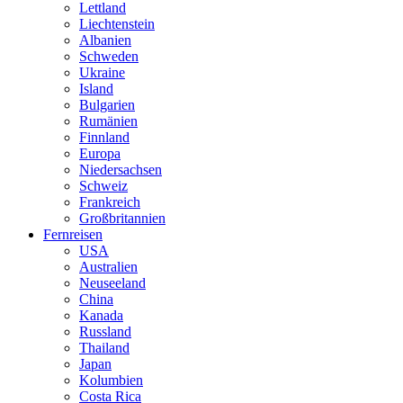
Lettland
Liechtenstein
Albanien
Schweden
Ukraine
Island
Bulgarien
Rumänien
Finnland
Europa
Niedersachsen
Schweiz
Frankreich
Großbritannien
Fernreisen
USA
Australien
Neuseeland
China
Kanada
Russland
Thailand
Japan
Kolumbien
Costa Rica