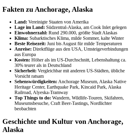
Fakten zu Anchorage, Alaska
Land:
Vereinigte Staaten von Amerika
Lage im Land:
Südzentral-Alaska, am Cook Inlet gelegen
Einwohnerzahl:
Rund 290.000, größte Stadt Alaskas
Klima:
Subarktisches Klima, milde Sommer, kalte Winter
Beste Reisezeit:
Juni bis August für milde Temperaturen
Anreise:
Direktflüge aus den USA, Umsteigeverbindungen
aus Europa
Kosten:
Höher als im US-Durchschnitt, Lebenshaltung ca.
30% teurer als in Deutschland
Sicherheit:
Vergleichbar mit anderen US-Städten, übliche
Vorsicht ratsam
Sehenswürdigkeiten:
Anchorage Museum, Alaska Native
Heritage Center, Earthquake Park, Kincaid Park, Alaska
Railroad, Alyeska-Tramway
Top Things to do:
Wandern, Wildlife-Touren, Skifahren,
Museumsbesuche, Craft Beer-Tastings, Nordlichter
beobachten
Geschichte und Kultur von Anchorage,
Alaska