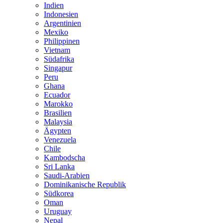
Indien
Indonesien
Argentinien
Mexiko
Philippinen
Vietnam
Südafrika
Singapur
Peru
Ghana
Ecuador
Marokko
Brasilien
Malaysia
Ägypten
Venezuela
Chile
Kambodscha
Sri Lanka
Saudi-Arabien
Dominikanische Republik
Südkorea
Oman
Uruguay
Nepal