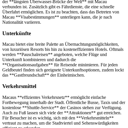
der **längsten Überwasser-Brücke der Welt** mit Macau
verbunden ist. Zusätzlich gibt es Fährdienste, die eine schnelle
Überfahrt ermöglichen. Es ist zu beachten, dass das Betreten von
Macau **Visabestimmungen** unterliegen kann, die je nach
Nationalität variieren.
Unterkünfte
Macau bietet eine breite Palette an Übernachtungsmöglichkeiten,
von luxuriösen Resorts bis hin zu kosteneffizienten Hotels. Oftmals
werden **Pauschalreisen** angeboten, welche Flüge und
Unterkunft kombinieren und dadurch die
**Organisationsaufgaben** für Reisende minimieren. Für jeden
Geldbeutel finden sich geeignete Unterkunftsoptionen, zudem lockt
das **Gastfreundschaft** der Einheimischen.
Verkehrsmittel
Macaus **effizientes Verkehrsnetz** ermöglicht einfache
Fortbewegung innerhalb der Stadt. Öffentliche Busse, Taxis und der
kostenlose **Shuttle-Service** der Casinos stehen zur Verfügung.
Auch zu Fuß lassen sich viele der **Attraktionen** gut erreichen.
Für Besucher ist es wichtig, sich mit den **Verkehrsmitteln**
vertraut zu machen, um die Stadtviertel und Sehenswürdigkeiten