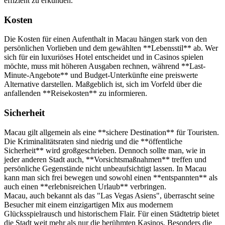
effizient zu erkunden.
Kosten
Die Kosten für einen Aufenthalt in Macau hängen stark von den
persönlichen Vorlieben und dem gewählten **Lebensstil** ab. Wer
sich für ein luxuriöses Hotel entscheidet und in Casinos spielen
möchte, muss mit höheren Ausgaben rechnen, während **Last-
Minute-Angebote** und Budget-Unterkünfte eine preiswerte
Alternative darstellen. Maßgeblich ist, sich im Vorfeld über die
anfallenden **Reisekosten** zu informieren.
Sicherheit
Macau gilt allgemein als eine **sichere Destination** für Touristen.
Die Kriminalitätsraten sind niedrig und die **öffentliche
Sicherheit** wird großgeschrieben. Dennoch sollte man, wie in
jeder anderen Stadt auch, **Vorsichtsmaßnahmen** treffen und
persönliche Gegenstände nicht unbeaufsichtigt lassen. In Macau
kann man sich frei bewegen und sowohl einen **entspannten** als
auch einen **erlebnisreichen Urlaub** verbringen.
Macau, auch bekannt als das "Las Vegas Asiens", überrascht seine
Besucher mit einem einzigartigen Mix aus modernem
Glücksspielrausch und historischem Flair. Für einen Städtetrip bietet
die Stadt weit mehr als nur die berühmten Kasinos. Besonders die