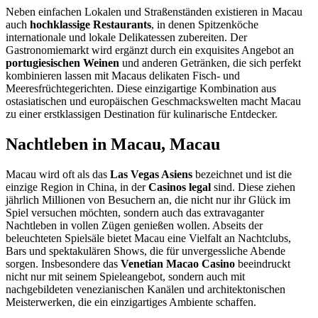
Neben einfachen Lokalen und Straßenständen existieren in Macau
auch
hochklassige Restaurants
, in denen Spitzenköche
internationale und lokale Delikatessen zubereiten. Der
Gastronomiemarkt wird ergänzt durch ein exquisites Angebot an
portugiesischen Weinen
und anderen Getränken, die sich perfekt
kombinieren lassen mit Macaus delikaten Fisch- und
Meeresfrüchtegerichten. Diese einzigartige Kombination aus
ostasiatischen und europäischen Geschmackswelten macht Macau
zu einer erstklassigen Destination für kulinarische Entdecker.
Nachtleben in Macau, Macau
Macau wird oft als das
Las Vegas Asiens
bezeichnet und ist die
einzige Region in China, in der
Casinos legal
sind. Diese ziehen
jährlich Millionen von Besuchern an, die nicht nur ihr Glück im
Spiel versuchen möchten, sondern auch das extravaganter
Nachtleben in vollen Zügen genießen wollen. Abseits der
beleuchteten Spielsäle bietet Macau eine Vielfalt an Nachtclubs,
Bars und spektakulären Shows, die für unvergessliche Abende
sorgen. Insbesondere das
Venetian Macao Casino
beeindruckt
nicht nur mit seinem Spieleangebot, sondern auch mit
nachgebildeten venezianischen Kanälen und architektonischen
Meisterwerken, die ein einzigartiges Ambiente schaffen.