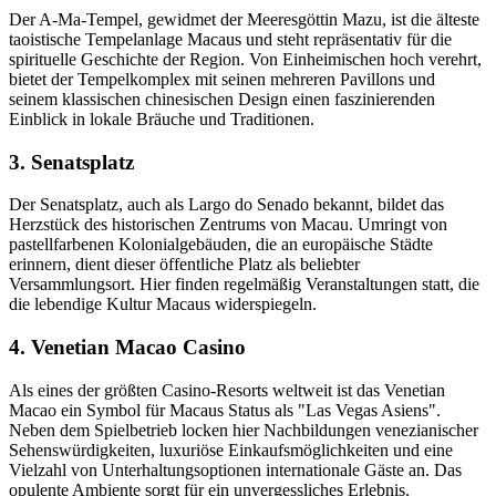
Der A-Ma-Tempel, gewidmet der Meeresgöttin Mazu, ist die älteste
taoistische Tempelanlage Macaus und steht repräsentativ für die
spirituelle Geschichte der Region. Von Einheimischen hoch verehrt,
bietet der Tempelkomplex mit seinen mehreren Pavillons und
seinem klassischen chinesischen Design einen faszinierenden
Einblick in lokale Bräuche und Traditionen.
3. Senatsplatz
Der Senatsplatz, auch als Largo do Senado bekannt, bildet das
Herzstück des historischen Zentrums von Macau. Umringt von
pastellfarbenen Kolonialgebäuden, die an europäische Städte
erinnern, dient dieser öffentliche Platz als beliebter
Versammlungsort. Hier finden regelmäßig Veranstaltungen statt, die
die lebendige Kultur Macaus widerspiegeln.
4. Venetian Macao Casino
Als eines der größten Casino-Resorts weltweit ist das Venetian
Macao ein Symbol für Macaus Status als "Las Vegas Asiens".
Neben dem Spielbetrieb locken hier Nachbildungen venezianischer
Sehenswürdigkeiten, luxuriöse Einkaufsmöglichkeiten und eine
Vielzahl von Unterhaltungsoptionen internationale Gäste an. Das
opulente Ambiente sorgt für ein unvergessliches Erlebnis.