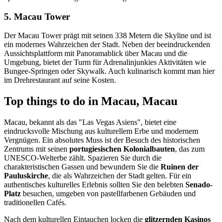
5. Macau Tower
Der Macau Tower prägt mit seinen 338 Metern die Skyline und ist
ein modernes Wahrzeichen der Stadt. Neben der beeindruckenden
Aussichtsplattform mit Panoramablick über Macau und die
Umgebung, bietet der Turm für Adrenalinjunkies Aktivitäten wie
Bungee-Springen oder Skywalk. Auch kulinarisch kommt man hier
im Drehrestaurant auf seine Kosten.
Top things to do in Macau, Macau
Macau, bekannt als das "Las Vegas Asiens", bietet eine
eindrucksvolle Mischung aus kulturellem Erbe und modernem
Vergnügen. Ein absolutes Muss ist der Besuch des historischen
Zentrums mit seinen
portugiesischen Kolonialbauten
, das zum
UNESCO-Welterbe zählt. Spazieren Sie durch die
charakteristischen Gassen und bewundern Sie die
Ruinen der
Pauluskirche
, die als Wahrzeichen der Stadt gelten. Für ein
authentisches kulturelles Erlebnis sollten Sie den belebten
Senado-
Platz
besuchen, umgeben von pastellfarbenen Gebäuden und
traditionellen Cafés.
Nach dem kulturellen Eintauchen locken die
glitzernden Kasinos