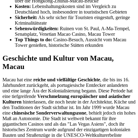
über die Hongkong-Zhuhai-Macau-Brücke
Kosten:
Lebenshaltungskosten sind im Vergleich zu
Deutschland hoch, insbesondere in touristischen Gebieten
Sicherheit:
Als sehr sicher für Touristen eingestuft, geringe
Kriminalitätsrate
Sehenswürdigkeiten:
Ruinen von St. Paul, A-Ma-Tempel,
Senatsplatz, Venetian Macao Casino, Macau Tower
Top Things to do:
Casino-Besuch, Aussicht vom Macau
Tower genießen, historische Stätten erkunden
Geschichte und Kultur von Macau,
Macau
Macau hat eine
reiche und vielfältige Geschichte
, die bis ins 16.
Jahrhundert zurückgeht, als portugiesische Entdecker anlandeten
und eine lange Ära der Kolonialisierung begann. Diese Periode hat
eine tiefgreifende
Verschmelzung europäischer und asiatischer
Kulturen
hinterlassen, die noch heute in der Architektur, Küche und
den Traditionen der Stadt sichtbar ist. Im Jahr 1999 wurde Macau
eine
chinesische Sonderverwaltungszone
, behielt jedoch ein hohes
Maß an Autonomie. Die Stadt ist weltweit bekannt für ihre
gigantischen Casinos und als das "Las Vegas Asiens", doch ihr
historisches Zentrum wurde aufgrund der einzigartigen kolonialen
Bauten und Straßenzüge in die UNESCO-Weltkulturerbeliste