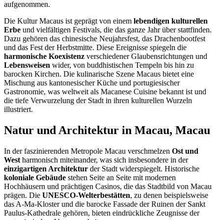
aufgenommen.
Die Kultur Macaus ist geprägt von einem
lebendigen kulturellen
Erbe
und vielfältigen Festivals, die das ganze Jahr über stattfinden.
Dazu gehören das chinesische Neujahrsfest, das Drachenbootfest
und das Fest der Herbstmitte. Diese Ereignisse spiegeln die
harmonische Koexistenz
verschiedener Glaubensrichtungen und
Lebensweisen
wider, von buddhistischen Tempeln bis hin zu
barocken Kirchen. Die kulinarische Szene Macaus bietet eine
Mischung aus kantonesischer Küche und portugiesischer
Gastronomie, was weltweit als Macanese Cuisine bekannt ist und
die tiefe Verwurzelung der Stadt in ihren kulturellen Wurzeln
illustriert.
Natur und Architektur in Macau, Macau
In der faszinierenden Metropole Macau verschmelzen
Ost und
West
harmonisch miteinander, was sich insbesondere in der
einzigartigen Architektur
der Stadt widerspiegelt. Historische
koloniale Gebäude
stehen Seite an Seite mit modernen
Hochhäusern und prächtigen Casinos, die das Stadtbild von Macau
prägen. Die
UNESCO-Welterbestätten
, zu denen beispielsweise
das A-Ma-Kloster und die barocke Fassade der Ruinen der Sankt
Paulus-Kathedrale gehören, bieten eindrückliche Zeugnisse der