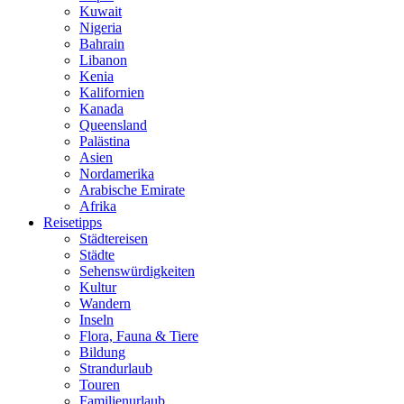
Kuwait
Nigeria
Bahrain
Libanon
Kenia
Kalifornien
Kanada
Queensland
Palästina
Asien
Nordamerika
Arabische Emirate
Afrika
Reisetipps
Städtereisen
Städte
Sehenswürdigkeiten
Kultur
Wandern
Inseln
Flora, Fauna & Tiere
Bildung
Strandurlaub
Touren
Familienurlaub