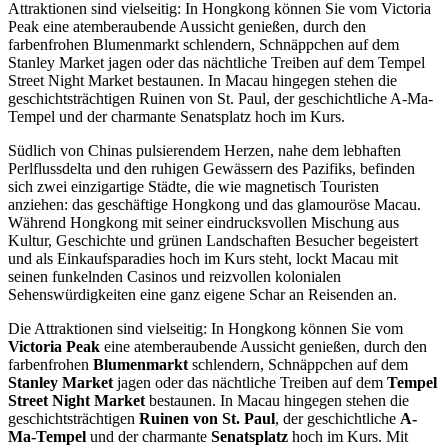
Attraktionen sind vielseitig: In Hongkong können Sie vom Victoria
Peak eine atemberaubende Aussicht genießen, durch den
farbenfrohen Blumenmarkt schlendern, Schnäppchen auf dem
Stanley Market jagen oder das nächtliche Treiben auf dem Tempel
Street Night Market bestaunen. In Macau hingegen stehen die
geschichtsträchtigen Ruinen von St. Paul, der geschichtliche A-Ma-
Tempel und der charmante Senatsplatz hoch im Kurs.
Südlich von Chinas pulsierendem Herzen, nahe dem lebhaften
Perlflussdelta und den ruhigen Gewässern des Pazifiks, befinden
sich zwei einzigartige Städte, die wie magnetisch Touristen
anziehen: das geschäftige Hongkong und das glamouröse Macau.
Während Hongkong mit seiner eindrucksvollen Mischung aus
Kultur, Geschichte und grünen Landschaften Besucher begeistert
und als Einkaufsparadies hoch im Kurs steht, lockt Macau mit
seinen funkelnden Casinos und reizvollen kolonialen
Sehenswürdigkeiten eine ganz eigene Schar an Reisenden an.
Die Attraktionen sind vielseitig: In Hongkong können Sie vom
Victoria Peak
eine atemberaubende Aussicht genießen, durch den
farbenfrohen
Blumenmarkt
schlendern, Schnäppchen auf dem
Stanley Market
jagen oder das nächtliche Treiben auf dem
Tempel
Street Night Market
bestaunen. In Macau hingegen stehen die
geschichtsträchtigen
Ruinen von St. Paul
, der geschichtliche
A-
Ma-Tempel
und der charmante
Senatsplatz
hoch im Kurs. Mit