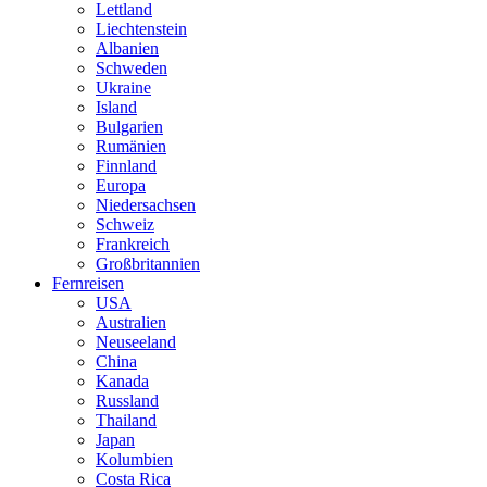
Lettland
Liechtenstein
Albanien
Schweden
Ukraine
Island
Bulgarien
Rumänien
Finnland
Europa
Niedersachsen
Schweiz
Frankreich
Großbritannien
Fernreisen
USA
Australien
Neuseeland
China
Kanada
Russland
Thailand
Japan
Kolumbien
Costa Rica