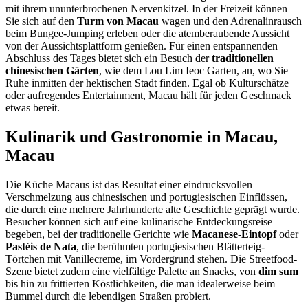
mit ihrem ununterbrochenen Nervenkitzel. In der Freizeit können
Sie sich auf den
Turm von Macau
wagen und den Adrenalinrausch
beim Bungee-Jumping erleben oder die atemberaubende Aussicht
von der Aussichtsplattform genießen. Für einen entspannenden
Abschluss des Tages bietet sich ein Besuch der
traditionellen
chinesischen Gärten
, wie dem Lou Lim Ieoc Garten, an, wo Sie
Ruhe inmitten der hektischen Stadt finden. Egal ob Kulturschätze
oder aufregendes Entertainment, Macau hält für jeden Geschmack
etwas bereit.
Kulinarik und Gastronomie in Macau,
Macau
Die Küche Macaus ist das Resultat einer eindrucksvollen
Verschmelzung aus chinesischen und portugiesischen Einflüssen,
die durch eine mehrere Jahrhunderte alte Geschichte geprägt wurde.
Besucher können sich auf eine kulinarische Entdeckungsreise
begeben, bei der traditionelle Gerichte wie
Macanese-Eintopf
oder
Pastéis de Nata
, die berühmten portugiesischen Blätterteig-
Törtchen mit Vanillecreme, im Vordergrund stehen. Die Streetfood-
Szene bietet zudem eine vielfältige Palette an Snacks, von
dim sum
bis hin zu frittierten Köstlichkeiten, die man idealerweise beim
Bummel durch die lebendigen Straßen probiert.