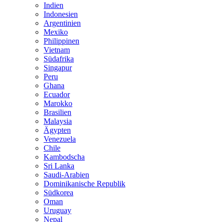
Indien
Indonesien
Argentinien
Mexiko
Philippinen
Vietnam
Südafrika
Singapur
Peru
Ghana
Ecuador
Marokko
Brasilien
Malaysia
Ägypten
Venezuela
Chile
Kambodscha
Sri Lanka
Saudi-Arabien
Dominikanische Republik
Südkorea
Oman
Uruguay
Nepal