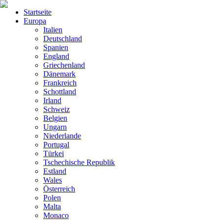
Startseite
Europa
Italien
Deutschland
Spanien
England
Griechenland
Dänemark
Frankreich
Schottland
Irland
Schweiz
Belgien
Ungarn
Niederlande
Portugal
Türkei
Tschechische Republik
Estland
Wales
Österreich
Polen
Malta
Monaco