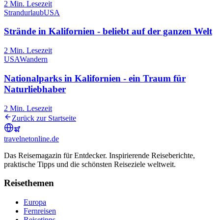
2
Min. Lesezeit
Strandurlaub
USA
Strände in Kalifornien - beliebt auf der ganzen Welt
2
Min. Lesezeit
USA
Wandern
Nationalparks in Kalifornien - ein Traum für
Naturliebhaber
2
Min. Lesezeit
Zurück zur Startseite
travel
net
online.de
Das Reisemagazin für Entdecker. Inspirierende Reiseberichte,
praktische Tipps und die schönsten Reiseziele weltweit.
Reisethemen
Europa
Fernreisen
Reisetipps