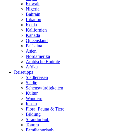
Kuwait
Nigeria
Bahrain
Libanon
Kenia
Kalifornien
Kanada
Queensland
Palästina
Asien
Nordamerika
Arabische Emirate
Afrika
Reisetipps
Städtereisen
Städte
Sehenswürdigkeiten
Kultur
Wandern
Inseln
Flora, Fauna & Tiere
Bildung
Strandurlaub
Touren
Familienurlaub