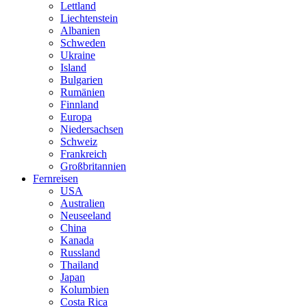
Lettland
Liechtenstein
Albanien
Schweden
Ukraine
Island
Bulgarien
Rumänien
Finnland
Europa
Niedersachsen
Schweiz
Frankreich
Großbritannien
Fernreisen
USA
Australien
Neuseeland
China
Kanada
Russland
Thailand
Japan
Kolumbien
Costa Rica