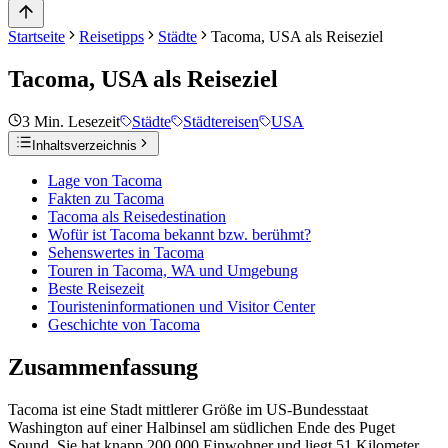
Startseite
Reisetipps
Städte
Tacoma, USA als Reiseziel
Tacoma, USA als Reiseziel
3
Min. Lesezeit
Städte
Städtereisen
USA
Inhaltsverzeichnis
Lage von Tacoma
Fakten zu Tacoma
Tacoma als Reisedestination
Wofür ist Tacoma bekannt bzw. berühmt?
Sehenswertes in Tacoma
Touren in Tacoma, WA und Umgebung
Beste Reisezeit
Touristeninformationen und Visitor Center
Geschichte von Tacoma
Zusammenfassung
Tacoma ist eine Stadt mittlerer Größe im US-Bundesstaat
Washington auf einer Halbinsel am südlichen Ende des Puget
Sound. Sie hat knapp 200 000 Einwohner und liegt 51 Kilometer