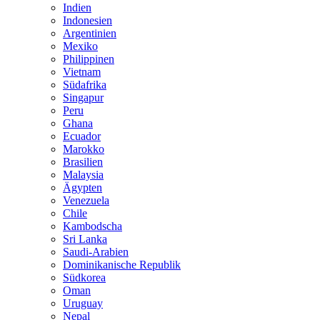
Indien
Indonesien
Argentinien
Mexiko
Philippinen
Vietnam
Südafrika
Singapur
Peru
Ghana
Ecuador
Marokko
Brasilien
Malaysia
Ägypten
Venezuela
Chile
Kambodscha
Sri Lanka
Saudi-Arabien
Dominikanische Republik
Südkorea
Oman
Uruguay
Nepal