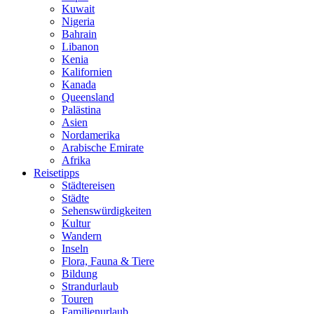
Kuwait
Nigeria
Bahrain
Libanon
Kenia
Kalifornien
Kanada
Queensland
Palästina
Asien
Nordamerika
Arabische Emirate
Afrika
Reisetipps
Städtereisen
Städte
Sehenswürdigkeiten
Kultur
Wandern
Inseln
Flora, Fauna & Tiere
Bildung
Strandurlaub
Touren
Familienurlaub