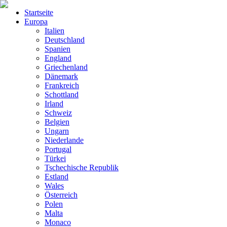
Startseite
Europa
Italien
Deutschland
Spanien
England
Griechenland
Dänemark
Frankreich
Schottland
Irland
Schweiz
Belgien
Ungarn
Niederlande
Portugal
Türkei
Tschechische Republik
Estland
Wales
Österreich
Polen
Malta
Monaco