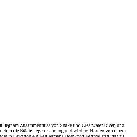
dt liegt am Zusammenfluss von Snake und Clearwater River, und
in dem die Städte liegen, sehr eng und wird im Norden von einem
ndet in Lewiston ein Fest namens Dogwood Festival statt, das zu