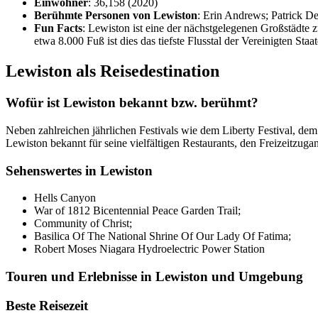
Einwohner
: 36,158 (2020)
Berühmte Personen von Lewiston
: Erin Andrews; Patrick D
Fun Facts
: Lewiston ist eine der nächstgelegenen Großstädte 
etwa 8.000 Fuß ist dies das tiefste Flusstal der Vereinigten S
Lewiston als Reisedestination
Wofür ist Lewiston bekannt bzw. berühmt?
Neben zahlreichen jährlichen Festivals wie dem Liberty Festival, de
Lewiston bekannt für seine vielfältigen Restaurants, den Freizeitz
Sehenswertes in Lewiston
Hells Canyon
War of 1812 Bicentennial Peace Garden Trail;
Community of Christ;
Basilica Of The National Shrine Of Our Lady Of Fatima;
Robert Moses Niagara Hydroelectric Power Station
Touren und Erlebnisse in Lewiston und Umgebung
Beste Reisezeit