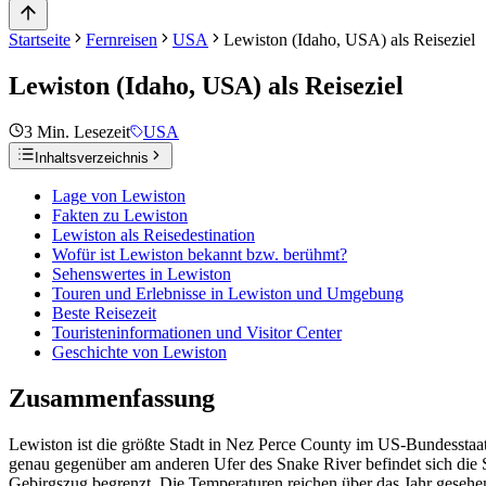
Startseite
Fernreisen
USA
Lewiston (Idaho, USA) als Reiseziel
Lewiston (Idaho, USA) als Reiseziel
3
Min. Lesezeit
USA
Inhaltsverzeichnis
Lage von Lewiston
Fakten zu Lewiston
Lewiston als Reisedestination
Wofür ist Lewiston bekannt bzw. berühmt?
Sehenswertes in Lewiston
Touren und Erlebnisse in Lewiston und Umgebung
Beste Reisezeit
Touristeninformationen und Visitor Center
Geschichte von Lewiston
Zusammenfassung
Lewiston ist die größte Stadt in Nez Perce County im US-Bundessta
genau gegenüber am anderen Ufer des Snake River befindet sich die S
Gebirgszug begrenzt. Die Temperaturen reichen über das Jahr gesehen