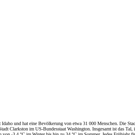
at Idaho und hat eine Bevölkerung von etwa 31 000 Menschen. Die Sta
tadt Clarkston im US-Bundesstaat Washington. Insgesamt ist das Tal, 
 von -3,4 °C im Winter bis hin zu 34 °C im Sommer. Jedes Frühjahr fi