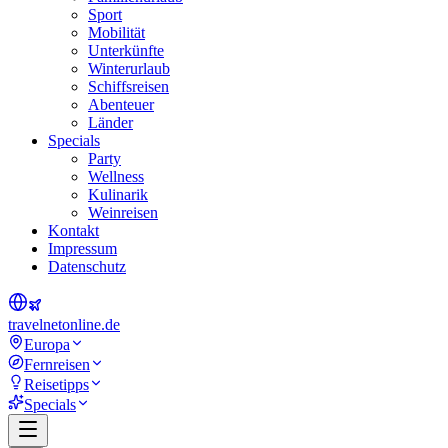
Sport
Mobilität
Unterkünfte
Winterurlaub
Schiffsreisen
Abenteuer
Länder
Specials
Party
Wellness
Kulinarik
Weinreisen
Kontakt
Impressum
Datenschutz
travel
net
online.de
Europa
Fernreisen
Reisetipps
Specials