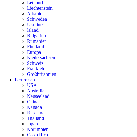
Lettland
Liechtenstein
Albanien
Schweden
Ukraine
Island
Bulgarien
Rumänien
Finnland
Europa
Niedersachsen
Schweiz
Frankreich
Großbritannien
Fernreisen
USA
Australien
Neuseeland
China
Kanada
Russland
Thailand
Japan
Kolumbien
Costa Rica