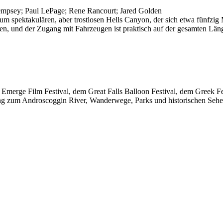
empsey; Paul LePage; Rene Rancourt; Jared Golden
zum spektakulären, aber trostlosen Hells Canyon, der sich etwa fünfzig
taaten, und der Zugang mit Fahrzeugen ist praktisch auf der gesamten Lä
m Emerge Film Festival, dem Great Falls Balloon Festival, dem Greek 
ugang zum Androscoggin River, Wanderwege, Parks und historischen Seh