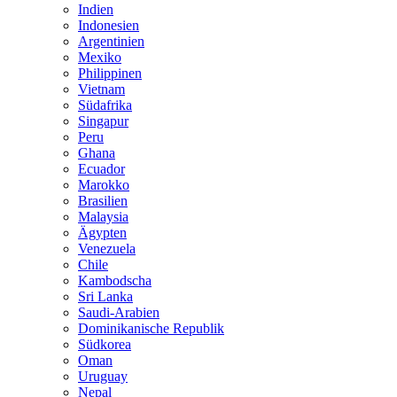
Indien
Indonesien
Argentinien
Mexiko
Philippinen
Vietnam
Südafrika
Singapur
Peru
Ghana
Ecuador
Marokko
Brasilien
Malaysia
Ägypten
Venezuela
Chile
Kambodscha
Sri Lanka
Saudi-Arabien
Dominikanische Republik
Südkorea
Oman
Uruguay
Nepal