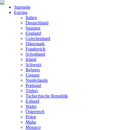
Startseite
Europa
Italien
Deutschland
Spanien
England
Griechenland
Dänemark
Frankreich
Schottland
Irland
Schweiz
Belgien
Ungarn
Niederlande
Portugal
Türkei
Tschechische Republik
Estland
Wales
Österreich
Polen
Malta
Monaco