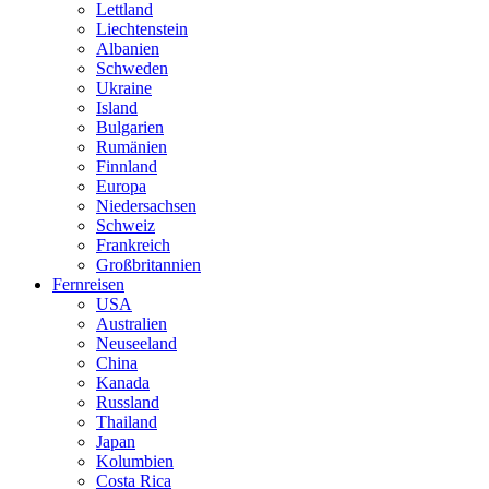
Lettland
Liechtenstein
Albanien
Schweden
Ukraine
Island
Bulgarien
Rumänien
Finnland
Europa
Niedersachsen
Schweiz
Frankreich
Großbritannien
Fernreisen
USA
Australien
Neuseeland
China
Kanada
Russland
Thailand
Japan
Kolumbien
Costa Rica