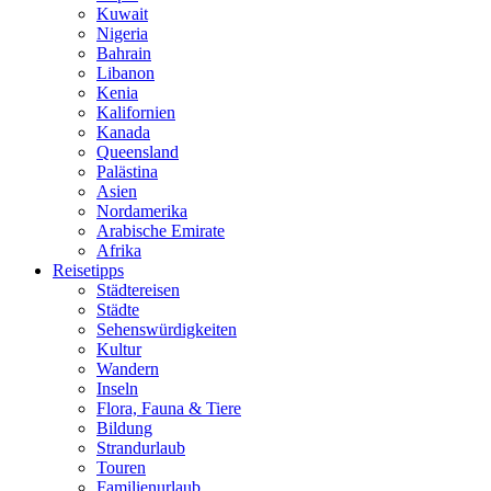
Kuwait
Nigeria
Bahrain
Libanon
Kenia
Kalifornien
Kanada
Queensland
Palästina
Asien
Nordamerika
Arabische Emirate
Afrika
Reisetipps
Städtereisen
Städte
Sehenswürdigkeiten
Kultur
Wandern
Inseln
Flora, Fauna & Tiere
Bildung
Strandurlaub
Touren
Familienurlaub