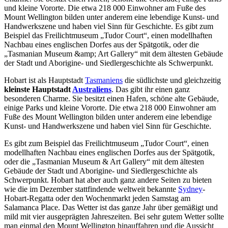
und kleine Vororte. Die etwa 218 000 Einwohner am Fuße des
Mount Wellington bilden unter anderem eine lebendige Kunst- und
Handwerkszene und haben viel Sinn für Geschichte. Es gibt zum
Beispiel das Freilichtmuseum „Tudor Court“, einen modellhaften
Nachbau eines englischen Dorfes aus der Spätgotik, oder die
„Tasmanian Museum &amp; Art Gallery“ mit dem ältesten Gebäude
der Stadt und Aborigine- und Siedlergeschichte als Schwerpunkt.
Hobart ist als Hauptstadt
Tasmaniens
die südlichste und gleichzeitig
kleinste Hauptstadt
Australiens
. Das gibt ihr einen ganz
besonderen Charme. Sie besitzt einen Hafen, schöne alte Gebäude,
einige Parks und kleine Vororte. Die etwa 218 000 Einwohner am
Fuße des Mount Wellington bilden unter anderem eine lebendige
Kunst- und Handwerkszene und haben viel Sinn für Geschichte.
Es gibt zum Beispiel das Freilichtmuseum „Tudor Court“, einen
modellhaften Nachbau eines englischen Dorfes aus der Spätgotik,
oder die „Tasmanian Museum & Art Gallery“ mit dem ältesten
Gebäude der Stadt und Aborigine- und Siedlergeschichte als
Schwerpunkt. Hobart hat aber auch ganz andere Seiten zu bieten
wie die im Dezember stattfindende weltweit bekannte
Sydney
-
Hobart-Regatta oder den Wochenmarkt jeden Samstag am
Salamanca Place. Das Wetter ist das ganze Jahr über gemäßigt und
mild mit vier ausgeprägten Jahreszeiten. Bei sehr gutem Wetter sollte
man einmal den Mount Wellington hinauffahren und die Aussicht