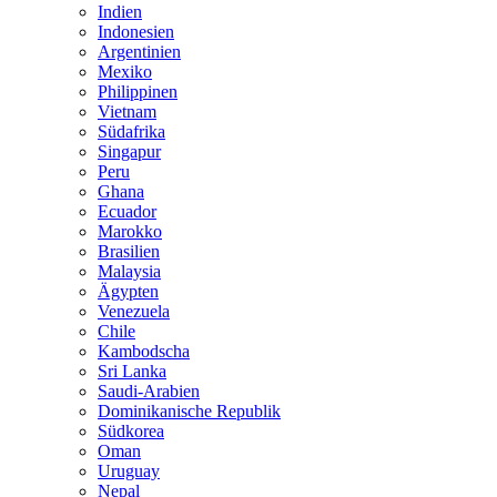
Indien
Indonesien
Argentinien
Mexiko
Philippinen
Vietnam
Südafrika
Singapur
Peru
Ghana
Ecuador
Marokko
Brasilien
Malaysia
Ägypten
Venezuela
Chile
Kambodscha
Sri Lanka
Saudi-Arabien
Dominikanische Republik
Südkorea
Oman
Uruguay
Nepal