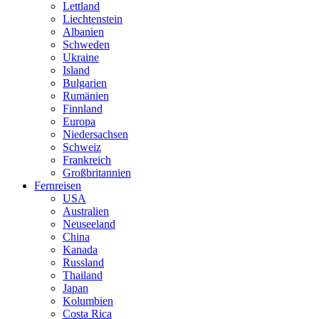
Lettland
Liechtenstein
Albanien
Schweden
Ukraine
Island
Bulgarien
Rumänien
Finnland
Europa
Niedersachsen
Schweiz
Frankreich
Großbritannien
Fernreisen
USA
Australien
Neuseeland
China
Kanada
Russland
Thailand
Japan
Kolumbien
Costa Rica