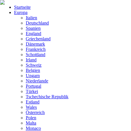
Startseite
Europa
Italien
Deutschland
Spanien
England
Griechenland
Dänemark
Frankreich
Schottland
Irland
Schweiz
Belgien
Ungarn
Niederlande
Portugal
Türkei
Tschechische Republik
Estland
Wales
Österreich
Polen
Malta
Monaco