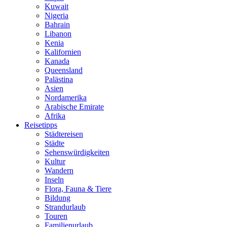
Kuwait
Nigeria
Bahrain
Libanon
Kenia
Kalifornien
Kanada
Queensland
Palästina
Asien
Nordamerika
Arabische Emirate
Afrika
Reisetipps
Städtereisen
Städte
Sehenswürdigkeiten
Kultur
Wandern
Inseln
Flora, Fauna & Tiere
Bildung
Strandurlaub
Touren
Familienurlaub