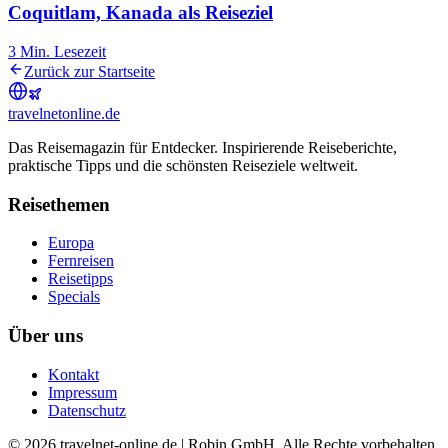
Coquitlam, Kanada als Reiseziel
3
Min. Lesezeit
Zurück zur Startseite
travel
net
online.de
Das Reisemagazin für Entdecker. Inspirierende Reiseberichte,
praktische Tipps und die schönsten Reiseziele weltweit.
Reisethemen
Europa
Fernreisen
Reisetipps
Specials
Über uns
Kontakt
Impressum
Datenschutz
© 2026 travelnet-online.de | Robin GmbH. Alle Rechte vorbehalten.