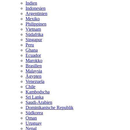
Indien
Indonesien
Argentinien
Mexiko
Philippinen
Vietnam
Südafrika
Singapur
Peru
Ghana
Ecuador
Marokko
Brasilien
Malaysia
Ägypten
Venezuela
Chile
Kambodscha
Sri Lanka
Saudi-Arabien
Dominikanische Republik
Südkorea
Oman
Uruguay
Nepal