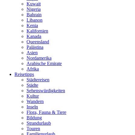
Kuwait
Nigeria
Bahrain
Libanon
Kenia
Kalifornien
Kanada
Queensland
Palästina
Asien
Nordamerika
Arabische Emirate
Afrika
Reisetipps
Städtereisen
Städte
Sehenswürdigkeiten
Kultur
Wandern
Inseln
Flora, Fauna & Tiere
Bildung
Strandurlaub
Touren
Familienurlaub