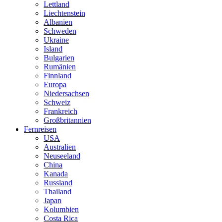
Lettland
Liechtenstein
Albanien
Schweden
Ukraine
Island
Bulgarien
Rumänien
Finnland
Europa
Niedersachsen
Schweiz
Frankreich
Großbritannien
Fernreisen
USA
Australien
Neuseeland
China
Kanada
Russland
Thailand
Japan
Kolumbien
Costa Rica