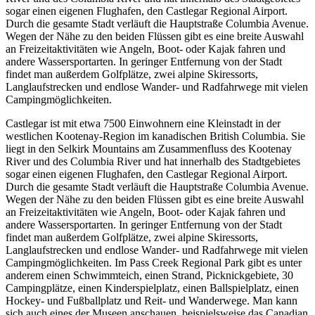
sogar einen eigenen Flughafen, den Castlegar Regional Airport.
Durch die gesamte Stadt verläuft die Hauptstraße Columbia Avenue.
Wegen der Nähe zu den beiden Flüssen gibt es eine breite Auswahl
an Freizeitaktivitäten wie Angeln, Boot- oder Kajak fahren und
andere Wassersportarten. In geringer Entfernung von der Stadt
findet man außerdem Golfplätze, zwei alpine Skiressorts,
Langlaufstrecken und endlose Wander- und Radfahrwege mit vielen
Campingmöglichkeiten.
Castlegar ist mit etwa 7500 Einwohnern eine Kleinstadt in der
westlichen Kootenay-Region im kanadischen British Columbia. Sie
liegt in den Selkirk Mountains am Zusammenfluss des Kootenay
River und des Columbia River und hat innerhalb des Stadtgebietes
sogar einen eigenen Flughafen, den Castlegar Regional Airport.
Durch die gesamte Stadt verläuft die Hauptstraße Columbia Avenue.
Wegen der Nähe zu den beiden Flüssen gibt es eine breite Auswahl
an Freizeitaktivitäten wie Angeln, Boot- oder Kajak fahren und
andere Wassersportarten. In geringer Entfernung von der Stadt
findet man außerdem Golfplätze, zwei alpine Skiressorts,
Langlaufstrecken und endlose Wander- und Radfahrwege mit vielen
Campingmöglichkeiten. Im Pass Creek Regional Park gibt es unter
anderem einen Schwimmteich, einen Strand, Picknickgebiete, 30
Campingplätze, einen Kinderspielplatz, einen Ballspielplatz, einen
Hockey- und Fußballplatz und Reit- und Wanderwege. Man kann
sich auch eines der Museen anschauen, beispielsweise das Canadian