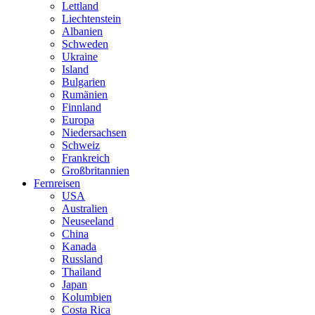
Lettland
Liechtenstein
Albanien
Schweden
Ukraine
Island
Bulgarien
Rumänien
Finnland
Europa
Niedersachsen
Schweiz
Frankreich
Großbritannien
Fernreisen
USA
Australien
Neuseeland
China
Kanada
Russland
Thailand
Japan
Kolumbien
Costa Rica