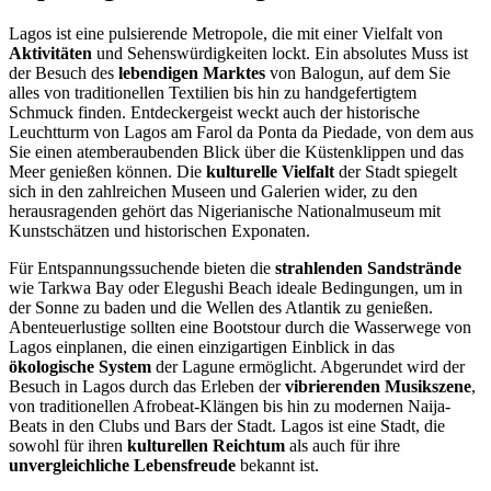
Lagos ist eine pulsierende Metropole, die mit einer Vielfalt von
Aktivitäten
und Sehenswürdigkeiten lockt. Ein absolutes Muss ist
der Besuch des
lebendigen Marktes
von Balogun, auf dem Sie
alles von traditionellen Textilien bis hin zu handgefertigtem
Schmuck finden. Entdeckergeist weckt auch der historische
Leuchtturm von Lagos am Farol da Ponta da Piedade, von dem aus
Sie einen atemberaubenden Blick über die Küstenklippen und das
Meer genießen können. Die
kulturelle Vielfalt
der Stadt spiegelt
sich in den zahlreichen Museen und Galerien wider, zu den
herausragenden gehört das Nigerianische Nationalmuseum mit
Kunstschätzen und historischen Exponaten.
Für Entspannungssuchende bieten die
strahlenden Sandstrände
wie Tarkwa Bay oder Elegushi Beach ideale Bedingungen, um in
der Sonne zu baden und die Wellen des Atlantik zu genießen.
Abenteuerlustige sollten eine Bootstour durch die Wasserwege von
Lagos einplanen, die einen einzigartigen Einblick in das
ökologische System
der Lagune ermöglicht. Abgerundet wird der
Besuch in Lagos durch das Erleben der
vibrierenden Musikszene
,
von traditionellen Afrobeat-Klängen bis hin zu modernen Naija-
Beats in den Clubs und Bars der Stadt. Lagos ist eine Stadt, die
sowohl für ihren
kulturellen Reichtum
als auch für ihre
unvergleichliche Lebensfreude
bekannt ist.