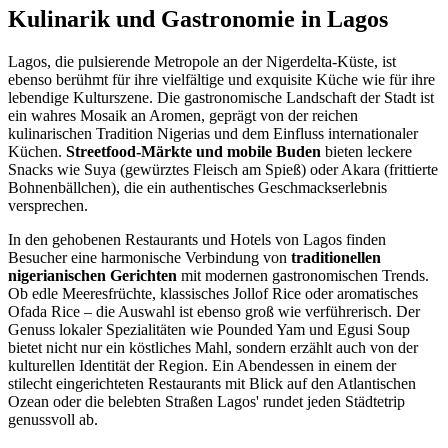
Kulinarik und Gastronomie in Lagos
Lagos, die pulsierende Metropole an der Nigerdelta-Küste, ist
ebenso berühmt für ihre vielfältige und exquisite Küche wie für ihre
lebendige Kulturszene. Die gastronomische Landschaft der Stadt ist
ein wahres Mosaik an Aromen, geprägt von der reichen
kulinarischen Tradition Nigerias und dem Einfluss internationaler
Küchen.
Streetfood-Märkte und mobile Buden
bieten leckere
Snacks wie Suya (gewürztes Fleisch am Spieß) oder Akara (frittierte
Bohnenbällchen), die ein authentisches Geschmackserlebnis
versprechen.
In den gehobenen Restaurants und Hotels von Lagos finden
Besucher eine harmonische Verbindung von
traditionellen
nigerianischen Gerichten
mit modernen gastronomischen Trends.
Ob edle Meeresfrüchte, klassisches Jollof Rice oder aromatisches
Ofada Rice – die Auswahl ist ebenso groß wie verführerisch. Der
Genuss lokaler Spezialitäten wie Pounded Yam und Egusi Soup
bietet nicht nur ein köstliches Mahl, sondern erzählt auch von der
kulturellen Identität der Region. Ein Abendessen in einem der
stilecht eingerichteten Restaurants mit Blick auf den Atlantischen
Ozean oder die belebten Straßen Lagos' rundet jeden Städtetrip
genussvoll ab.