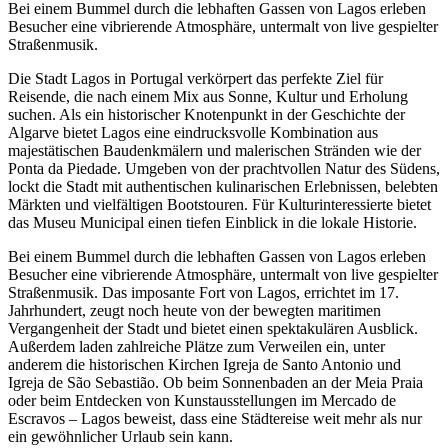
Bei einem Bummel durch die lebhaften Gassen von Lagos erleben
Besucher eine vibrierende Atmosphäre, untermalt von live gespielter
Straßenmusik.
Die Stadt Lagos in Portugal verkörpert das perfekte Ziel für
Reisende, die nach einem Mix aus Sonne, Kultur und Erholung
suchen. Als ein historischer Knotenpunkt in der Geschichte der
Algarve bietet Lagos eine eindrucksvolle Kombination aus
majestätischen Baudenkmälern und malerischen Stränden wie der
Ponta da Piedade. Umgeben von der prachtvollen Natur des Südens,
lockt die Stadt mit authentischen kulinarischen Erlebnissen, belebten
Märkten und vielfältigen Bootstouren. Für Kulturinteressierte bietet
das Museu Municipal einen tiefen Einblick in die lokale Historie.
Bei einem Bummel durch die lebhaften Gassen von Lagos erleben
Besucher eine vibrierende Atmosphäre, untermalt von live gespielter
Straßenmusik. Das imposante Fort von Lagos, errichtet im 17.
Jahrhundert, zeugt noch heute von der bewegten maritimen
Vergangenheit der Stadt und bietet einen spektakulären Ausblick.
Außerdem laden zahlreiche Plätze zum Verweilen ein, unter
anderem die historischen Kirchen Igreja de Santo Antonio und
Igreja de São Sebastião. Ob beim Sonnenbaden an der Meia Praia
oder beim Entdecken von Kunstausstellungen im Mercado de
Escravos – Lagos beweist, dass eine Städtereise weit mehr als nur
ein gewöhnlicher Urlaub sein kann.