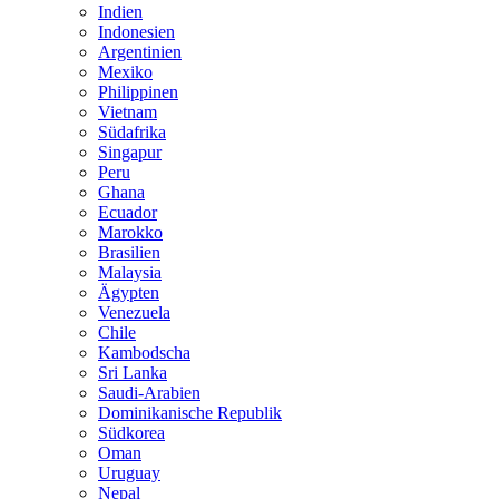
Indien
Indonesien
Argentinien
Mexiko
Philippinen
Vietnam
Südafrika
Singapur
Peru
Ghana
Ecuador
Marokko
Brasilien
Malaysia
Ägypten
Venezuela
Chile
Kambodscha
Sri Lanka
Saudi-Arabien
Dominikanische Republik
Südkorea
Oman
Uruguay
Nepal