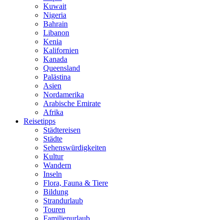
Kuwait
Nigeria
Bahrain
Libanon
Kenia
Kalifornien
Kanada
Queensland
Palästina
Asien
Nordamerika
Arabische Emirate
Afrika
Reisetipps
Städtereisen
Städte
Sehenswürdigkeiten
Kultur
Wandern
Inseln
Flora, Fauna & Tiere
Bildung
Strandurlaub
Touren
Familienurlaub