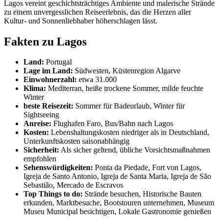
Lagos vereint geschichtsträchtiges Ambiente und malerische Strände
zu einem unvergesslichen Reiseerlebnis, das die Herzen aller
Kultur- und Sonnenliebhaber höherschlagen lässt.
Fakten zu Lagos
Land:
Portugal
Lage im Land:
Südwesten, Küstenregion Algarve
Einwohnerzahl:
etwa 31.000
Klima:
Mediterran, heiße trockene Sommer, milde feuchte
Winter
beste Reisezeit:
Sommer für Badeurlaub, Winter für
Sightseeing
Anreise:
Flughafen Faro, Bus/Bahn nach Lagos
Kosten:
Lebenshaltungskosten niedriger als in Deutschland,
Unterkunftskosten saisonabhängig
Sicherheit:
Als sicher geltend, übliche Vorsichtsmaßnahmen
empfohlen
Sehenswürdigkeiten:
Ponta da Piedade, Fort von Lagos,
Igreja de Santo Antonio, Igreja de Santa Maria, Igreja de São
Sebastião, Mercado de Escravos
Top Things to do:
Strände besuchen, Historische Bauten
erkunden, Marktbesuche, Bootstouren unternehmen, Museum
Museu Municipal besichtigen, Lokale Gastronomie genießen