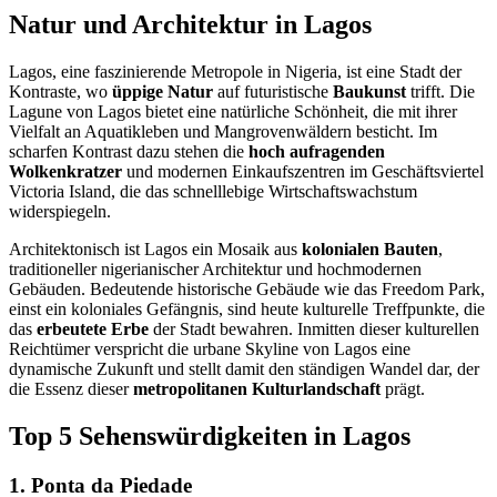
Natur und Architektur in Lagos
Lagos, eine faszinierende Metropole in Nigeria, ist eine Stadt der
Kontraste, wo
üppige Natur
auf futuristische
Baukunst
trifft. Die
Lagune von Lagos bietet eine natürliche Schönheit, die mit ihrer
Vielfalt an Aquatikleben und Mangrovenwäldern besticht. Im
scharfen Kontrast dazu stehen die
hoch aufragenden
Wolkenkratzer
und modernen Einkaufszentren im Geschäftsviertel
Victoria Island, die das schnelllebige Wirtschaftswachstum
widerspiegeln.
Architektonisch ist Lagos ein Mosaik aus
kolonialen Bauten
,
traditioneller nigerianischer Architektur und hochmodernen
Gebäuden. Bedeutende historische Gebäude wie das Freedom Park,
einst ein koloniales Gefängnis, sind heute kulturelle Treffpunkte, die
das
erbeutete Erbe
der Stadt bewahren. Inmitten dieser kulturellen
Reichtümer verspricht die urbane Skyline von Lagos eine
dynamische Zukunft und stellt damit den ständigen Wandel dar, der
die Essenz dieser
metropolitanen Kulturlandschaft
prägt.
Top 5 Sehenswürdigkeiten in Lagos
1. Ponta da Piedade