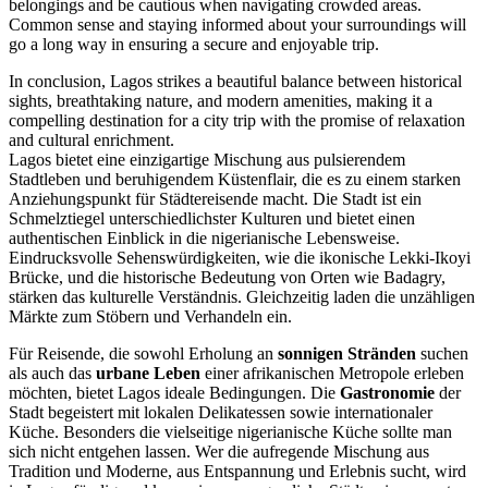
belongings and be cautious when navigating crowded areas.
Common sense and staying informed about your surroundings will
go a long way in ensuring a secure and enjoyable trip.
In conclusion, Lagos strikes a beautiful balance between historical
sights, breathtaking nature, and modern amenities, making it a
compelling destination for a city trip with the promise of relaxation
and cultural enrichment.
Lagos bietet eine einzigartige Mischung aus pulsierendem
Stadtleben und beruhigendem Küstenflair, die es zu einem starken
Anziehungspunkt für Städtereisende macht. Die Stadt ist ein
Schmelztiegel unterschiedlichster Kulturen und bietet einen
authentischen Einblick in die nigerianische Lebensweise.
Eindrucksvolle Sehenswürdigkeiten, wie die ikonische Lekki-Ikoyi
Brücke, und die historische Bedeutung von Orten wie Badagry,
stärken das kulturelle Verständnis. Gleichzeitig laden die unzähligen
Märkte zum Stöbern und Verhandeln ein.
Für Reisende, die sowohl Erholung an
sonnigen Stränden
suchen
als auch das
urbane Leben
einer afrikanischen Metropole erleben
möchten, bietet Lagos ideale Bedingungen. Die
Gastronomie
der
Stadt begeistert mit lokalen Delikatessen sowie internationaler
Küche. Besonders die vielseitige nigerianische Küche sollte man
sich nicht entgehen lassen. Wer die aufregende Mischung aus
Tradition und Moderne, aus Entspannung und Erlebnis sucht, wird