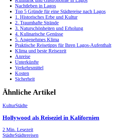
Kulinarik und Gastronomie in Lagos
Nachtleben in Lagos
Top 5 Gründe für eine Städtereise nach Lagos
1. Historisches Erbe und Kultur
2. Traumhafte Strände
3. Naturschönheiten und Erholung
4. Kulinarische Genüsse
5. Angenehmes Klima
Praktische Reisetipps für Ihren Lagos-Aufenthalt
Klima und beste Reisezeit
Anreise
Unterkünfte
Verkehrsmittel
Kosten
Sicherheit
Ähnliche Artikel
Kultur
Städte
Hollywood als Reiseziel in Kalifornien
2
Min. Lesezeit
Städte
Städtereisen