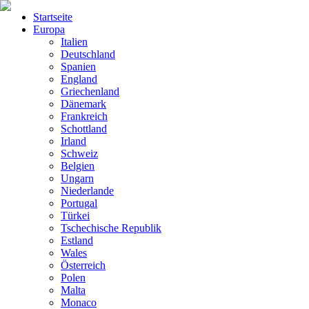
Startseite
Europa
Italien
Deutschland
Spanien
England
Griechenland
Dänemark
Frankreich
Schottland
Irland
Schweiz
Belgien
Ungarn
Niederlande
Portugal
Türkei
Tschechische Republik
Estland
Wales
Österreich
Polen
Malta
Monaco