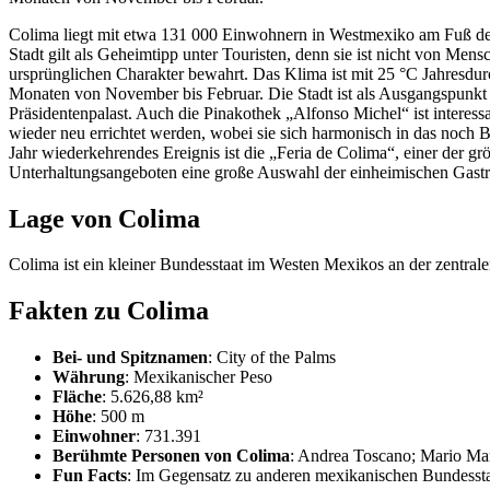
Colima liegt mit etwa 131 000 Einwohnern in Westmexiko am Fuß des 
Stadt gilt als Geheimtipp unter Touristen, denn sie ist nicht von Men
ursprünglichen Charakter bewahrt. Das Klima ist mit 25 °C Jahresdurc
Monaten von November bis Februar. Die Stadt ist als Ausgangspunkt fü
Präsidentenpalast. Auch die Pinakothek „Alfonso Michel“ ist interes
wieder neu errichtet werden, wobei sie sich harmonisch in das noch 
Jahr wiederkehrendes Ereignis ist die „Feria de Colima“, einer der g
Unterhaltungsangeboten eine große Auswahl der einheimischen Gast
Lage von Colima
Colima ist ein kleiner Bundesstaat im Westen Mexikos an der zentrale
Fakten zu Colima
Bei- und Spitznamen
: City of the Palms
Währung
: Mexikanischer Peso
Fläche
: 5.626,88 km²
Höhe
: 500 m
Einwohner
: 731.391
Berühmte Personen von Colima
: Andrea Toscano; Mario Ma
Fun Facts
: Im Gegensatz zu anderen mexikanischen Bundessta