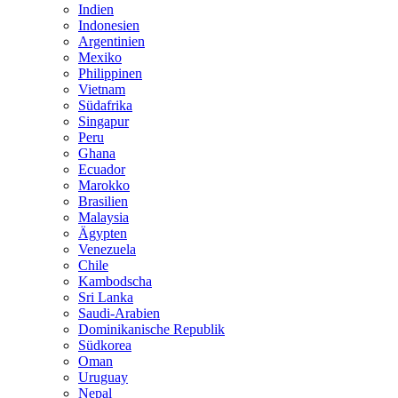
Indien
Indonesien
Argentinien
Mexiko
Philippinen
Vietnam
Südafrika
Singapur
Peru
Ghana
Ecuador
Marokko
Brasilien
Malaysia
Ägypten
Venezuela
Chile
Kambodscha
Sri Lanka
Saudi-Arabien
Dominikanische Republik
Südkorea
Oman
Uruguay
Nepal