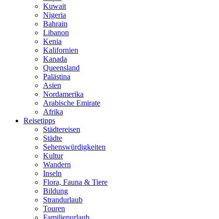
Kuwait
Nigeria
Bahrain
Libanon
Kenia
Kalifornien
Kanada
Queensland
Palästina
Asien
Nordamerika
Arabische Emirate
Afrika
Reisetipps
Städtereisen
Städte
Sehenswürdigkeiten
Kultur
Wandern
Inseln
Flora, Fauna & Tiere
Bildung
Strandurlaub
Touren
Familienurlaub