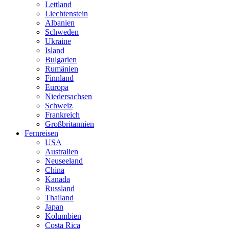
Lettland
Liechtenstein
Albanien
Schweden
Ukraine
Island
Bulgarien
Rumänien
Finnland
Europa
Niedersachsen
Schweiz
Frankreich
Großbritannien
Fernreisen
USA
Australien
Neuseeland
China
Kanada
Russland
Thailand
Japan
Kolumbien
Costa Rica