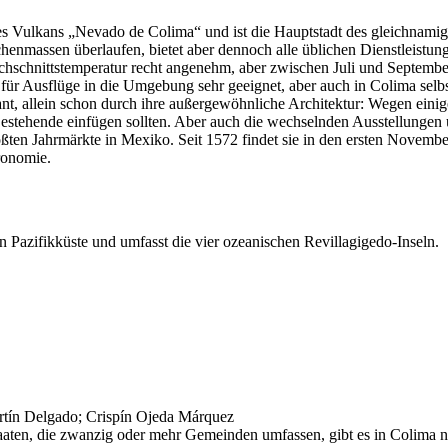
Vulkans „Nevado de Colima“ und ist die Hauptstadt des gleichnamigen,
schenmassen überlaufen, bietet aber dennoch alle üblichen Dienstleistu
hschnittstemperatur recht angenehm, aber zwischen Juli und September 
r Ausflüge in die Umgebung sehr geeignet, aber auch in Colima selbst 
sant, allein schon durch ihre außergewöhnliche Architektur: Wegen ein
Bestehende einfügen sollten. Aber auch die wechselnden Ausstellungen
rößten Jahrmärkte in Mexiko. Seit 1572 findet sie in den ersten Novem
ronomie.
n Pazifikküste und umfasst die vier ozeanischen Revillagigedo-Inseln.
rtín Delgado; Crispín Ojeda Márquez
aten, die zwanzig oder mehr Gemeinden umfassen, gibt es in Colima n