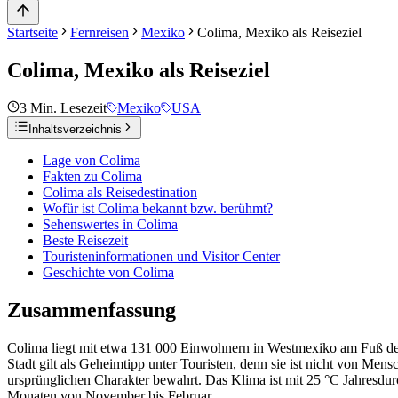
Startseite
Fernreisen
Mexiko
Colima, Mexiko als Reiseziel
Colima, Mexiko als Reiseziel
3
Min. Lesezeit
Mexiko
USA
Inhaltsverzeichnis
Lage von Colima
Fakten zu Colima
Colima als Reisedestination
Wofür ist Colima bekannt bzw. berühmt?
Sehenswertes in Colima
Beste Reisezeit
Touristeninformationen und Visitor Center
Geschichte von Colima
Zusammenfassung
Colima liegt mit etwa 131 000 Einwohnern in Westmexiko am Fuß des 
Stadt gilt als Geheimtipp unter Touristen, denn sie ist nicht von Men
ursprünglichen Charakter bewahrt. Das Klima ist mit 25 °C Jahresdurc
Monaten von November bis Februar.