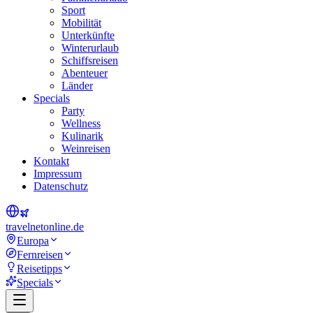
Sport
Mobilität
Unterkünfte
Winterurlaub
Schiffsreisen
Abenteuer
Länder
Specials
Party
Wellness
Kulinarik
Weinreisen
Kontakt
Impressum
Datenschutz
travel
net
online.de
Europa
Fernreisen
Reisetipps
Specials