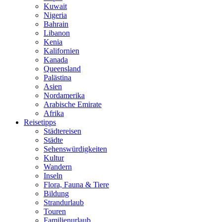
Kuwait
Nigeria
Bahrain
Libanon
Kenia
Kalifornien
Kanada
Queensland
Palästina
Asien
Nordamerika
Arabische Emirate
Afrika
Reisetipps
Städtereisen
Städte
Sehenswürdigkeiten
Kultur
Wandern
Inseln
Flora, Fauna & Tiere
Bildung
Strandurlaub
Touren
Familienurlaub