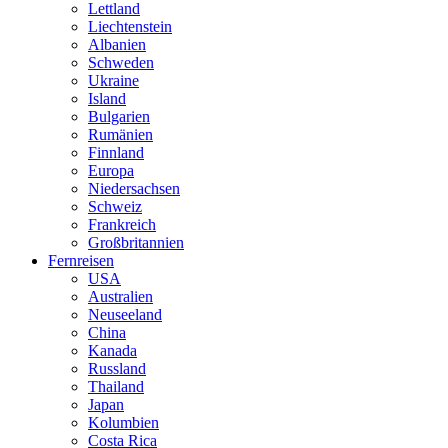
Lettland
Liechtenstein
Albanien
Schweden
Ukraine
Island
Bulgarien
Rumänien
Finnland
Europa
Niedersachsen
Schweiz
Frankreich
Großbritannien
Fernreisen
USA
Australien
Neuseeland
China
Kanada
Russland
Thailand
Japan
Kolumbien
Costa Rica