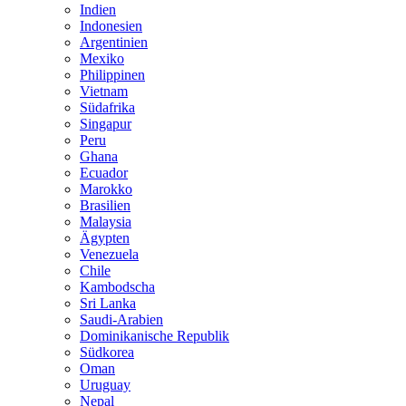
Indien
Indonesien
Argentinien
Mexiko
Philippinen
Vietnam
Südafrika
Singapur
Peru
Ghana
Ecuador
Marokko
Brasilien
Malaysia
Ägypten
Venezuela
Chile
Kambodscha
Sri Lanka
Saudi-Arabien
Dominikanische Republik
Südkorea
Oman
Uruguay
Nepal