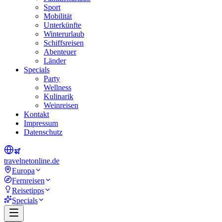
Sport
Mobilität
Unterkünfte
Winterurlaub
Schiffsreisen
Abenteuer
Länder
Specials
Party
Wellness
Kulinarik
Weinreisen
Kontakt
Impressum
Datenschutz
travel
net
online.de
Europa
Fernreisen
Reisetipps
Specials