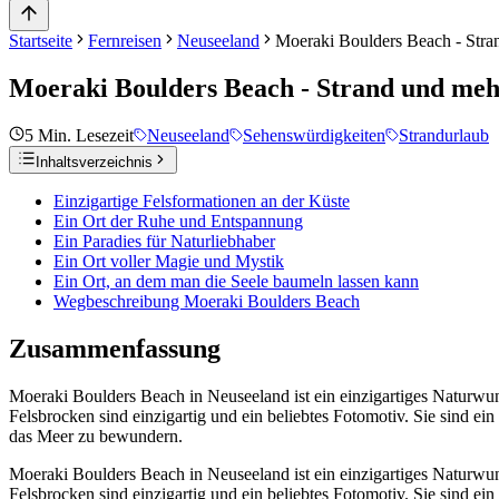
Startseite
Fernreisen
Neuseeland
Moeraki Boulders Beach - Stra
Moeraki Boulders Beach - Strand und me
5
Min. Lesezeit
Neuseeland
Sehenswürdigkeiten
Strandurlaub
Inhaltsverzeichnis
Einzigartige Felsformationen an der Küste
Ein Ort der Ruhe und Entspannung
Ein Paradies für Naturliebhaber
Ein Ort voller Magie und Mystik
Ein Ort, an dem man die Seele baumeln lassen kann
Wegbeschreibung Moeraki Boulders Beach
Zusammenfassung
Moeraki Boulders Beach in Neuseeland ist ein einzigartiges Naturwun
Felsbrocken sind einzigartig und ein beliebtes Fotomotiv. Sie sind ei
das Meer zu bewundern.
Moeraki Boulders Beach in Neuseeland ist ein einzigartiges Naturwun
Felsbrocken sind einzigartig und ein beliebtes Fotomotiv. Sie sind ei