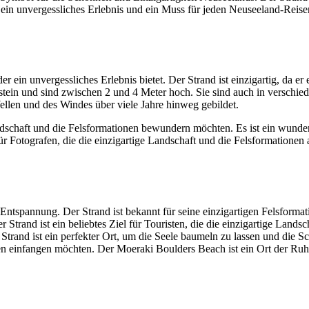
in unvergessliches Erlebnis und ein Muss für jeden Neuseeland-Reise
r ein unvergessliches Erlebnis bietet. Der Strand ist einzigartig, da er 
tein und sind zwischen 2 und 4 Meter hoch. Sie sind auch in verschiede
ellen und des Windes über viele Jahre hinweg gebildet.
e Landschaft und die Felsformationen bewundern möchten. Es ist ein wun
für Fotografen, die die einzigartige Landschaft und die Felsformatione
ntspannung. Der Strand ist bekannt für seine einzigartigen Felsformat
trand ist ein beliebtes Ziel für Touristen, die die einzigartige Landsc
rand ist ein perfekter Ort, um die Seele baumeln zu lassen und die Sch
onen einfangen möchten. Der Moeraki Boulders Beach ist ein Ort der R