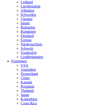
Lettland
Liechtenstein
Albanien
Schweden
Ukraine
Island
Bulgarien
Rumänien
Finnland
Europa
Niedersachsen
Schweiz
Frankreich
Großbritannien
Fernreisen
USA
Australien
Neuseeland
China
Kanada
Russland
Thailand
Japan
Kolumbien
Costa Rica