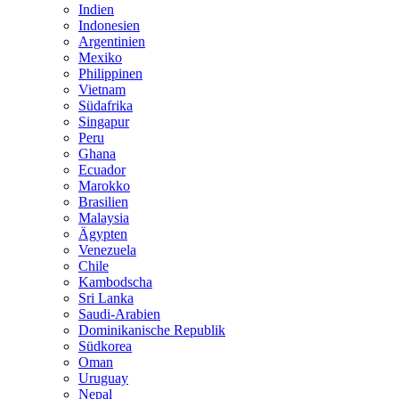
Indien
Indonesien
Argentinien
Mexiko
Philippinen
Vietnam
Südafrika
Singapur
Peru
Ghana
Ecuador
Marokko
Brasilien
Malaysia
Ägypten
Venezuela
Chile
Kambodscha
Sri Lanka
Saudi-Arabien
Dominikanische Republik
Südkorea
Oman
Uruguay
Nepal