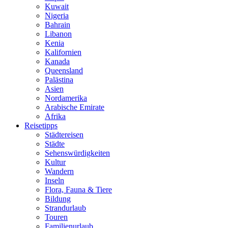
Kuwait
Nigeria
Bahrain
Libanon
Kenia
Kalifornien
Kanada
Queensland
Palästina
Asien
Nordamerika
Arabische Emirate
Afrika
Reisetipps
Städtereisen
Städte
Sehenswürdigkeiten
Kultur
Wandern
Inseln
Flora, Fauna & Tiere
Bildung
Strandurlaub
Touren
Familienurlaub