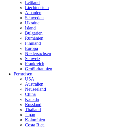
Lettland
Liechtenstein
Albanien
Schweden
Ukraine
Island
Bulgarien
Rumänien
Finnland
Europa
Niedersachsen
Schweiz
Frankreich
Großbritannien
Fernreisen
USA
Australien
Neuseeland
China
Kanada
Russland
Thailand
Japan
Kolumbien
Costa Rica