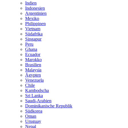
Indien
Indonesien
Argentinien
Mexiko
Philippinen
Vietnam
Südafrika
Singapur
Peru
Ghana
Ecuador
Marokko
Brasilien
Malaysia
Ägypten
Venezuela
Chile
Kambodscha
Sri Lanka
Saudi-Arabien
Dominikanische Republik
Südkorea
Oman
Uruguay
Nepal