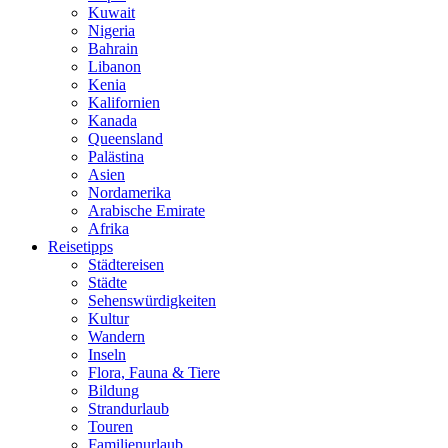
Kuwait
Nigeria
Bahrain
Libanon
Kenia
Kalifornien
Kanada
Queensland
Palästina
Asien
Nordamerika
Arabische Emirate
Afrika
Reisetipps
Städtereisen
Städte
Sehenswürdigkeiten
Kultur
Wandern
Inseln
Flora, Fauna & Tiere
Bildung
Strandurlaub
Touren
Familienurlaub