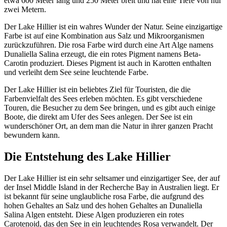
etwa 600 Meter lang und 250 Meter breit und hat eine Tiefe von nur
zwei Metern.
Der Lake Hillier ist ein wahres Wunder der Natur. Seine einzigartige
Farbe ist auf eine Kombination aus Salz und Mikroorganismen
zurückzuführen. Die rosa Farbe wird durch eine Art Alge namens
Dunaliella Salina erzeugt, die ein rotes Pigment namens Beta-
Carotin produziert. Dieses Pigment ist auch in Karotten enthalten
und verleiht dem See seine leuchtende Farbe.
Der Lake Hillier ist ein beliebtes Ziel für Touristen, die die
Farbenvielfalt des Sees erleben möchten. Es gibt verschiedene
Touren, die Besucher zu dem See bringen, und es gibt auch einige
Boote, die direkt am Ufer des Sees anlegen. Der See ist ein
wunderschöner Ort, an dem man die Natur in ihrer ganzen Pracht
bewundern kann.
Die Entstehung des Lake Hillier
Der Lake Hillier ist ein sehr seltsamer und einzigartiger See, der auf
der Insel Middle Island in der Recherche Bay in Australien liegt. Er
ist bekannt für seine unglaubliche rosa Farbe, die aufgrund des
hohen Gehaltes an Salz und des hohen Gehaltes an Dunaliella
Salina Algen entsteht. Diese Algen produzieren ein rotes
Carotenoid, das den See in ein leuchtendes Rosa verwandelt. Der