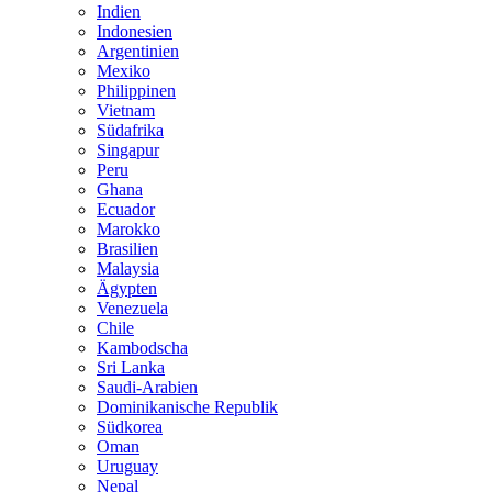
Indien
Indonesien
Argentinien
Mexiko
Philippinen
Vietnam
Südafrika
Singapur
Peru
Ghana
Ecuador
Marokko
Brasilien
Malaysia
Ägypten
Venezuela
Chile
Kambodscha
Sri Lanka
Saudi-Arabien
Dominikanische Republik
Südkorea
Oman
Uruguay
Nepal