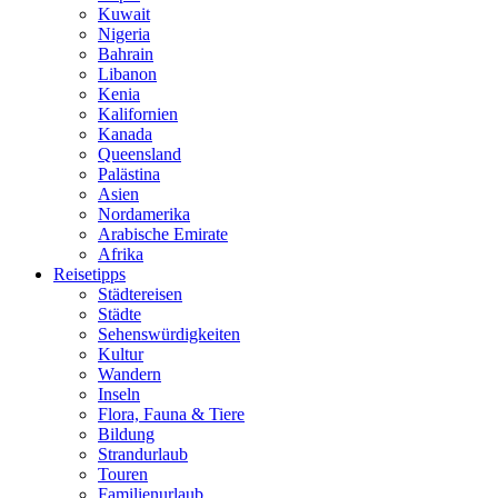
Kuwait
Nigeria
Bahrain
Libanon
Kenia
Kalifornien
Kanada
Queensland
Palästina
Asien
Nordamerika
Arabische Emirate
Afrika
Reisetipps
Städtereisen
Städte
Sehenswürdigkeiten
Kultur
Wandern
Inseln
Flora, Fauna & Tiere
Bildung
Strandurlaub
Touren
Familienurlaub