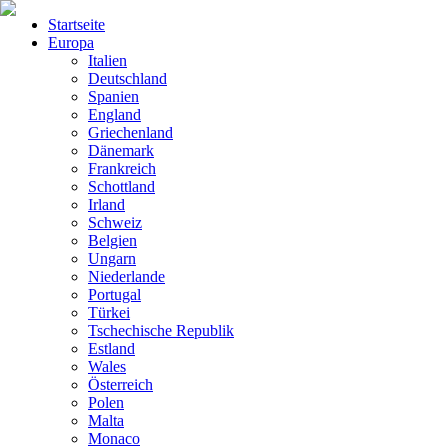
Startseite
Europa
Italien
Deutschland
Spanien
England
Griechenland
Dänemark
Frankreich
Schottland
Irland
Schweiz
Belgien
Ungarn
Niederlande
Portugal
Türkei
Tschechische Republik
Estland
Wales
Österreich
Polen
Malta
Monaco