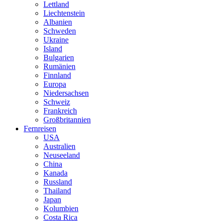
Lettland
Liechtenstein
Albanien
Schweden
Ukraine
Island
Bulgarien
Rumänien
Finnland
Europa
Niedersachsen
Schweiz
Frankreich
Großbritannien
Fernreisen
USA
Australien
Neuseeland
China
Kanada
Russland
Thailand
Japan
Kolumbien
Costa Rica