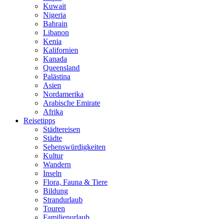
Kuwait
Nigeria
Bahrain
Libanon
Kenia
Kalifornien
Kanada
Queensland
Palästina
Asien
Nordamerika
Arabische Emirate
Afrika
Reisetipps
Städtereisen
Städte
Sehenswürdigkeiten
Kultur
Wandern
Inseln
Flora, Fauna & Tiere
Bildung
Strandurlaub
Touren
Familienurlaub