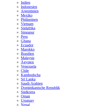
Indien
Indonesien
Argentinien
Mexiko
Philippinen
Vietnam
Südafrika
Singapur
Peru
Ghana
Ecuador
Marokko
Brasilien
Malaysia
Ägypten
Venezuela
Chile
Kambodscha
Sri Lanka
Saudi-Arabien
Dominikanische Republik
Südkorea
Oman
Uruguay
Nepal