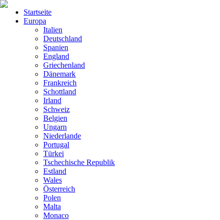
Startseite
Europa
Italien
Deutschland
Spanien
England
Griechenland
Dänemark
Frankreich
Schottland
Irland
Schweiz
Belgien
Ungarn
Niederlande
Portugal
Türkei
Tschechische Republik
Estland
Wales
Österreich
Polen
Malta
Monaco