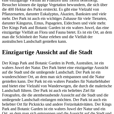
eine einzigartige Vielfalt an Pflanzen und Tieren beherbergt.
Besucher können die üppige Vegetation bewundern, die sich über
die 400 Hektar des Parks erstreckt. Es gibt eine Vielzahl von
Pflanzenarten, darunter Eukalyptus, Akazien, Banksien und viele
mehr. Der Park ist auch ein wichtiges Zuhause für viele Tierarten,
darunter Kängurus, Emus, Papageien, Eidechsen und viele mehr.
Der Kings Park and Botanic Garden ist ein wahres Juwel, das eine
einzigartige Vielfalt an Flora und Fauna bietet. Es ist ein Ort, an dem
man die Schönheit der Natur erleben und die Vielfalt der
australischen Landschaft genießen kann.
Einzigartige Aussicht auf die Stadt
Der Kings Park and Botanic Garden in Perth, Australien, ist ein
wahres Juwel der Natur. Der Park bietet eine einzigartige Aussicht
auf die Stadt und die umliegende Landschaft. Der Park ist ein
wunderschöner Ort, an dem man sich entspannen und die Natur
genießen kann. Der Park ist ein wahres Paradies für Naturliebhaber
und bietet eine Vielzahl von Wanderwegen, die durch die malerische
Landschaft führen. Der Park ist auch ein beliebtes Ziel für
Fotografen, die die atemberaubende Aussicht auf die Stadt und die
umliegende Landschaft einfangen möchten. Der Park ist auch ein
beliebter Ort für Picknicks und andere Freizeitaktivitäten. Der Kings
Park and Botanic Garden ist ein wahres Juwel der Natur und ein
Ort, an dem man sich entspannen und die Aussicht auf die Stadt und