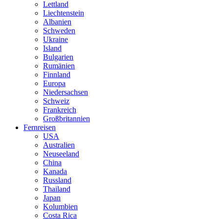
Lettland
Liechtenstein
Albanien
Schweden
Ukraine
Island
Bulgarien
Rumänien
Finnland
Europa
Niedersachsen
Schweiz
Frankreich
Großbritannien
Fernreisen
USA
Australien
Neuseeland
China
Kanada
Russland
Thailand
Japan
Kolumbien
Costa Rica