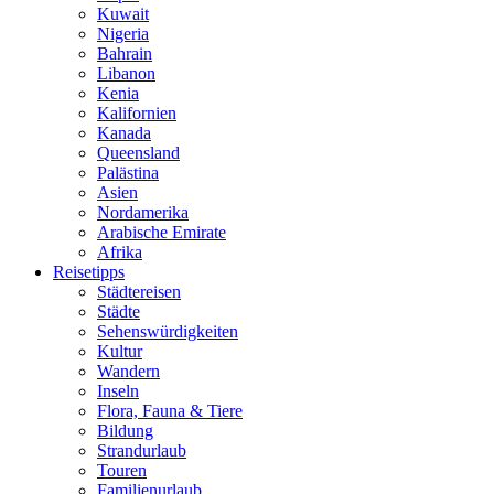
Kuwait
Nigeria
Bahrain
Libanon
Kenia
Kalifornien
Kanada
Queensland
Palästina
Asien
Nordamerika
Arabische Emirate
Afrika
Reisetipps
Städtereisen
Städte
Sehenswürdigkeiten
Kultur
Wandern
Inseln
Flora, Fauna & Tiere
Bildung
Strandurlaub
Touren
Familienurlaub