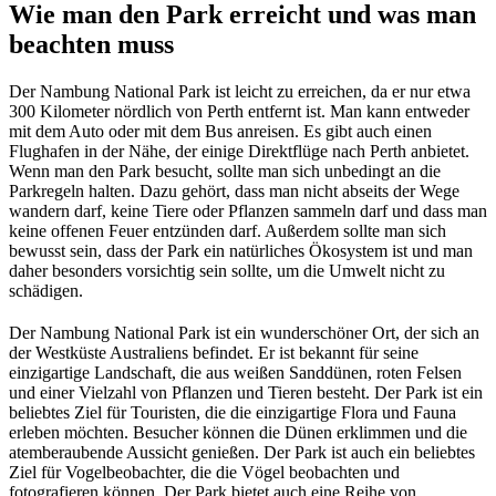
Wie man den Park erreicht und was man
beachten muss
Der Nambung National Park ist leicht zu erreichen, da er nur etwa
300 Kilometer nördlich von Perth entfernt ist. Man kann entweder
mit dem Auto oder mit dem Bus anreisen. Es gibt auch einen
Flughafen in der Nähe, der einige Direktflüge nach Perth anbietet.
Wenn man den Park besucht, sollte man sich unbedingt an die
Parkregeln halten. Dazu gehört, dass man nicht abseits der Wege
wandern darf, keine Tiere oder Pflanzen sammeln darf und dass man
keine offenen Feuer entzünden darf. Außerdem sollte man sich
bewusst sein, dass der Park ein natürliches Ökosystem ist und man
daher besonders vorsichtig sein sollte, um die Umwelt nicht zu
schädigen.
Der Nambung National Park ist ein wunderschöner Ort, der sich an
der Westküste Australiens befindet. Er ist bekannt für seine
einzigartige Landschaft, die aus weißen Sanddünen, roten Felsen
und einer Vielzahl von Pflanzen und Tieren besteht. Der Park ist ein
beliebtes Ziel für Touristen, die die einzigartige Flora und Fauna
erleben möchten. Besucher können die Dünen erklimmen und die
atemberaubende Aussicht genießen. Der Park ist auch ein beliebtes
Ziel für Vogelbeobachter, die die Vögel beobachten und
fotografieren können. Der Park bietet auch eine Reihe von