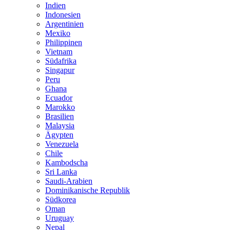
Indien
Indonesien
Argentinien
Mexiko
Philippinen
Vietnam
Südafrika
Singapur
Peru
Ghana
Ecuador
Marokko
Brasilien
Malaysia
Ägypten
Venezuela
Chile
Kambodscha
Sri Lanka
Saudi-Arabien
Dominikanische Republik
Südkorea
Oman
Uruguay
Nepal