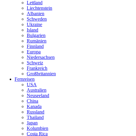
Lettland
Liechtenstein
Albanien
Schweden
Ukraine
Island
Bulgarien
Rumänien
Finnland
Europa
Niedersachsen
Schweiz
Frankreich
Großbritannien
Fernreisen
USA
Australien
Neuseeland
China
Kanada
Russland
Thailand
Japan
Kolumbien
Costa Rica