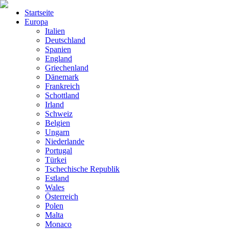
Startseite
Europa
Italien
Deutschland
Spanien
England
Griechenland
Dänemark
Frankreich
Schottland
Irland
Schweiz
Belgien
Ungarn
Niederlande
Portugal
Türkei
Tschechische Republik
Estland
Wales
Österreich
Polen
Malta
Monaco