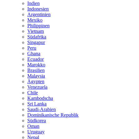
Indien
Indonesien
Argentinien
Mexiko
Philippinen
Vietnam
Südafrika
Singapur
Peru
Ghana
Ecuador
Marokko
Brasilien
Malaysia
Ägypten
Venezuela
Chile
Kambodscha
Sri Lanka
Saudi-Arabien
Dominikanische Republik
Südkorea
Oman
Uruguay
Nepal