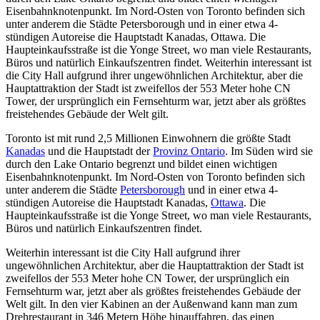
Eisenbahnknotenpunkt. Im Nord-Osten von Toronto befinden sich
unter anderem die Städte Petersborough und in einer etwa 4-
stündigen Autoreise die Hauptstadt Kanadas, Ottawa. Die
Haupteinkaufsstraße ist die Yonge Street, wo man viele Restaurants,
Büros und natürlich Einkaufszentren findet. Weiterhin interessant ist
die City Hall aufgrund ihrer ungewöhnlichen Architektur, aber die
Hauptattraktion der Stadt ist zweifellos der 553 Meter hohe CN
Tower, der ursprünglich ein Fernsehturm war, jetzt aber als größtes
freistehendes Gebäude der Welt gilt.
Toronto ist mit rund 2,5 Millionen Einwohnern die größte Stadt
Kanadas
und die Hauptstadt der
Provinz Ontario
. Im Süden wird sie
durch den Lake Ontario begrenzt und bildet einen wichtigen
Eisenbahnknotenpunkt. Im Nord-Osten von Toronto befinden sich
unter anderem die Städte
Petersborough
und in einer etwa 4-
stündigen Autoreise die Hauptstadt Kanadas,
Ottawa
. Die
Haupteinkaufsstraße ist die Yonge Street, wo man viele Restaurants,
Büros und natürlich Einkaufszentren findet.
Weiterhin interessant ist die City Hall aufgrund ihrer
ungewöhnlichen Architektur, aber die Hauptattraktion der Stadt ist
zweifellos der 553 Meter hohe CN Tower, der ursprünglich ein
Fernsehturm war, jetzt aber als größtes freistehendes Gebäude der
Welt gilt. In den vier Kabinen an der Außenwand kann man zum
Drehrestaurant in 346 Metern Höhe hinauffahren, das einen