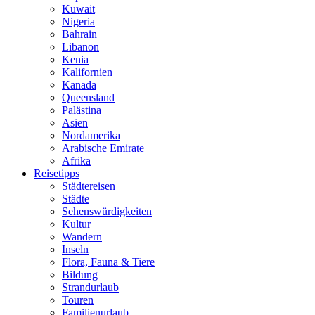
Kuwait
Nigeria
Bahrain
Libanon
Kenia
Kalifornien
Kanada
Queensland
Palästina
Asien
Nordamerika
Arabische Emirate
Afrika
Reisetipps
Städtereisen
Städte
Sehenswürdigkeiten
Kultur
Wandern
Inseln
Flora, Fauna & Tiere
Bildung
Strandurlaub
Touren
Familienurlaub