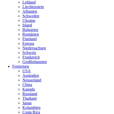
Lettland
Liechtenstein
Albanien
Schweden
Ukraine
Island
Bulgarien
Rumänien
Finnland
Europa
Niedersachsen
Schweiz
Frankreich
Großbritannien
Fernreisen
USA
Australien
Neuseeland
China
Kanada
Russland
Thailand
Japan
Kolumbien
Costa Rica