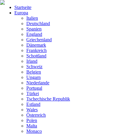
Startseite
Europa
Italien
Deutschland
Spanien
England
Griechenland
Dänemark
Frankreich
Schottland
Irland
Schweiz
Belgien
Ungarn
Niederlande
Portugal
Türkei
Tschechische Republik
Estland
Wales
Österreich
Polen
Malta
Monaco