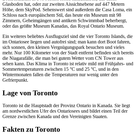
Glasboden hat, oder zur zweiten Aissichtsebene auf 447 Metern
Höhe, dem SkyPod. Sehenswert sind außerdem die Casa Loma, ein
Schloss nach europäischem Stil, das heute ein Museum mit 98
Zimmern, Geheimgängen und antikem Schwimmbad beherbergt,
oder das größte Museum Kanadas, das Royal Ontario Museum.
Ein weiteres beliebtes Ausflugsziel sind die vier Toronto Islands, die
im Ontariosee liegen und autofrei sind; man kann dort Boot fahren,
sich sonnen, den kleinen Vergnügungspark besuchen und vieles
mehr. Nur 100 Kilometer von der Stadt entfernt befinden sich bereits
die Niagarafälle, die man bei gutem Wetter vom CN Tower aus
sehen kann. Das Klima in Toronto ist relativ mild mit Frühjahrs- und
Sommertemperaturen zwischen 15 °C und 25 °C, und in den
Wintermonaten fallen die Temperaturen nur wenig unter den
Gefrierpunkt.
Lage von Toronto
Toronto ist die Hauptstadt der Provinz Ontario in Kanada. Sie liegt
am nordwestlichen Ufer des Ontariosees und bildet einen Teil der
Grenze zwischen Kanada und den Vereinigten Staaten.
Fakten zu Toronto