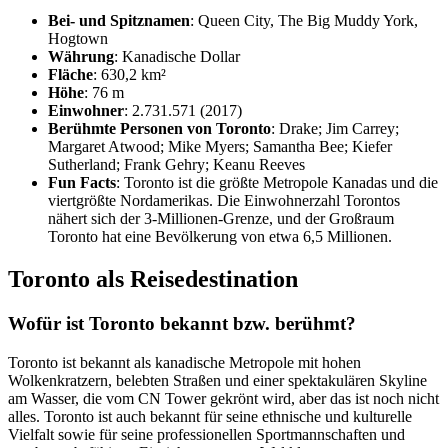
Bei- und Spitznamen
: Queen City, The Big Muddy York,
Hogtown
Währung
: Kanadische Dollar
Fläche
: 630,2 km²
Höhe
: 76 m
Einwohner
: 2.731.571 (2017)
Berühmte Personen von Toronto
: Drake; Jim Carrey;
Margaret Atwood; Mike Myers; Samantha Bee; Kiefer
Sutherland; Frank Gehry; Keanu Reeves
Fun Facts
: Toronto ist die größte Metropole Kanadas und die
viertgrößte Nordamerikas. Die Einwohnerzahl Torontos
nähert sich der 3-Millionen-Grenze, und der Großraum
Toronto hat eine Bevölkerung von etwa 6,5 Millionen.
Toronto als Reisedestination
Wofür ist Toronto bekannt bzw. berühmt?
Toronto ist bekannt als kanadische Metropole mit hohen
Wolkenkratzern, belebten Straßen und einer spektakulären Skyline
am Wasser, die vom CN Tower gekrönt wird, aber das ist noch nicht
alles. Toronto ist auch bekannt für seine ethnische und kulturelle
Vielfalt sowie für seine professionellen Sportmannschaften und