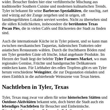
wider. Besucher finden hier eine verführerische Mischung aus
traditioneller Southern Cuisine und modernen kulinarischen Trends.
Tyler ist bekannt für seine
Barbecue-Spezialitäten
, die rauchig, zart
und würzig auf der Zunge zergehen und in urigen, oft
familiengeführten Lokalen serviert werden. Nicht zu übersehen sind
die süßen Köstlichkeiten, insbesondere die
berühmten Texas
Pecan Pies
, die in vielen Cafés und Bäckereien der Stadt zu finden
sind.
Auch die internationale Küche ist in Tyler präsent, und so kann man
zwischen mexikanischen Taquerias, italienischen Trattorien oder
asiatischen Restaurants wählen. Durch die fruchtbaren Böden rund
um Tyler genießen Gäste oft frische, lokal angebaute Produkte. Im
Herzen der Stadt liegt der belebte
Tyler Farmers Market
, wo man
regionales Gemüse, Früchte und handgemachte Delikatessen
entdecken kann. Für Liebhaber des edlen Tropfens gibt es um Tyler
herum verschiedene
Weingüter
, die zur Degustation einladen und
einen Einblick in die aufstrebende Weinszene von Texas bieten.
Nachtleben in Tyler, Texas
Tyler, Texas mag zwar vor allem für seine
historischen Stätten
und
Outdoor-Aktivitäten
bekannt sein, doch bietet die Stadt auch ein
lebendiges Nachtleben
für Besucher und Einheimische.