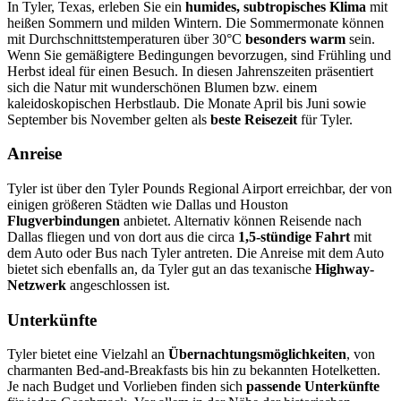
In Tyler, Texas, erleben Sie ein
humides, subtropisches Klima
mit
heißen Sommern und milden Wintern. Die Sommermonate können
mit Durchschnittstemperaturen über 30°C
besonders warm
sein.
Wenn Sie gemäßigtere Bedingungen bevorzugen, sind Frühling und
Herbst ideal für einen Besuch. In diesen Jahrenszeiten präsentiert
sich die Natur mit wunderschönen Blumen bzw. einem
kaleidoskopischen Herbstlaub. Die Monate April bis Juni sowie
September bis November gelten als
beste Reisezeit
für Tyler.
Anreise
Tyler ist über den Tyler Pounds Regional Airport erreichbar, der von
einigen größeren Städten wie Dallas und Houston
Flugverbindungen
anbietet. Alternativ können Reisende nach
Dallas fliegen und von dort aus die circa
1,5-stündige Fahrt
mit
dem Auto oder Bus nach Tyler antreten. Die Anreise mit dem Auto
bietet sich ebenfalls an, da Tyler gut an das texanische
Highway-
Netzwerk
angeschlossen ist.
Unterkünfte
Tyler bietet eine Vielzahl an
Übernachtungsmöglichkeiten
, von
charmanten Bed-and-Breakfasts bis hin zu bekannten Hotelketten.
Je nach Budget und Vorlieben finden sich
passende Unterkünfte