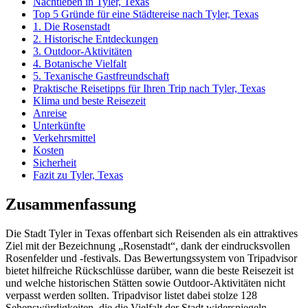
Nachtleben in Tyler, Texas
Top 5 Gründe für eine Städtereise nach Tyler, Texas
1. Die Rosenstadt
2. Historische Entdeckungen
3. Outdoor-Aktivitäten
4. Botanische Vielfalt
5. Texanische Gastfreundschaft
Praktische Reisetipps für Ihren Trip nach Tyler, Texas
Klima und beste Reisezeit
Anreise
Unterkünfte
Verkehrsmittel
Kosten
Sicherheit
Fazit zu Tyler, Texas
Zusammenfassung
Die Stadt Tyler in Texas offenbart sich Reisenden als ein attraktives
Ziel mit der Bezeichnung „Rosenstadt“, dank der eindrucksvollen
Rosenfelder und -festivals. Das Bewertungssystem von Tripadvisor
bietet hilfreiche Rückschlüsse darüber, wann die beste Reisezeit ist
und welche historischen Stätten sowie Outdoor-Aktivitäten nicht
verpasst werden sollten. Tripadvisor listet dabei stolze 128
Sehenswürdigkeiten, die die Vielfalt der Stadt widerspiegeln.