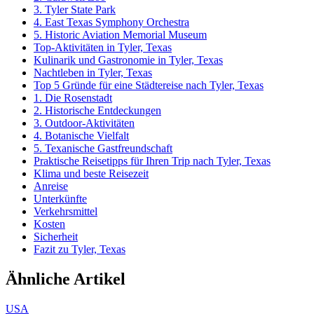
3. Tyler State Park
4. East Texas Symphony Orchestra
5. Historic Aviation Memorial Museum
Top-Aktivitäten in Tyler, Texas
Kulinarik und Gastronomie in Tyler, Texas
Nachtleben in Tyler, Texas
Top 5 Gründe für eine Städtereise nach Tyler, Texas
1. Die Rosenstadt
2. Historische Entdeckungen
3. Outdoor-Aktivitäten
4. Botanische Vielfalt
5. Texanische Gastfreundschaft
Praktische Reisetipps für Ihren Trip nach Tyler, Texas
Klima und beste Reisezeit
Anreise
Unterkünfte
Verkehrsmittel
Kosten
Sicherheit
Fazit zu Tyler, Texas
Ähnliche Artikel
USA