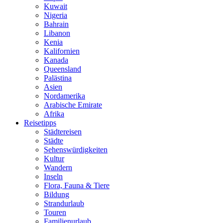
Kuwait
Nigeria
Bahrain
Libanon
Kenia
Kalifornien
Kanada
Queensland
Palästina
Asien
Nordamerika
Arabische Emirate
Afrika
Reisetipps
Städtereisen
Städte
Sehenswürdigkeiten
Kultur
Wandern
Inseln
Flora, Fauna & Tiere
Bildung
Strandurlaub
Touren
Familienurlaub