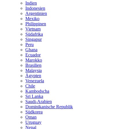
Indien
Indonesien
Argentinien
Mexiko
Philippinen
Vietnam
Südafrika
Singapur
Peru
Ghana
Ecuador
Marokko
Brasilien
Malaysia
Ägypten
Venezuela
Chile
Kambodscha
Sri Lanka
Saudi-Arabien
Dominikanische Republik
Südkorea
Oman
Uruguay
Nepal