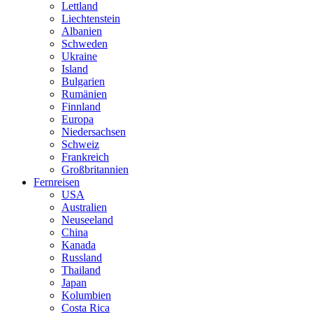
Lettland
Liechtenstein
Albanien
Schweden
Ukraine
Island
Bulgarien
Rumänien
Finnland
Europa
Niedersachsen
Schweiz
Frankreich
Großbritannien
Fernreisen
USA
Australien
Neuseeland
China
Kanada
Russland
Thailand
Japan
Kolumbien
Costa Rica