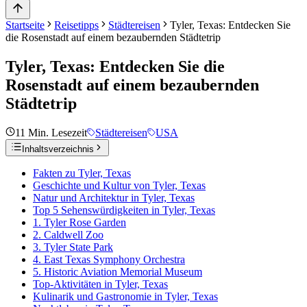
Startseite
Reisetipps
Städtereisen
Tyler, Texas: Entdecken Sie
die Rosenstadt auf einem bezaubernden Städtetrip
Tyler, Texas: Entdecken Sie die
Rosenstadt auf einem bezaubernden
Städtetrip
11
Min. Lesezeit
Städtereisen
USA
Inhaltsverzeichnis
Fakten zu Tyler, Texas
Geschichte und Kultur von Tyler, Texas
Natur und Architektur in Tyler, Texas
Top 5 Sehenswürdigkeiten in Tyler, Texas
1. Tyler Rose Garden
2. Caldwell Zoo
3. Tyler State Park
4. East Texas Symphony Orchestra
5. Historic Aviation Memorial Museum
Top-Aktivitäten in Tyler, Texas
Kulinarik und Gastronomie in Tyler, Texas