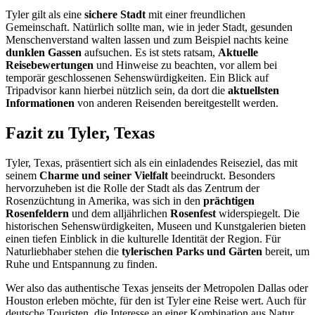
Tyler gilt als eine
sichere Stadt
mit einer freundlichen
Gemeinschaft. Natürlich sollte man, wie in jeder Stadt, gesunden
Menschenverstand walten lassen und zum Beispiel nachts keine
dunklen Gassen
aufsuchen. Es ist stets ratsam,
Aktuelle
Reisebewertungen
und Hinweise zu beachten, vor allem bei
temporär geschlossenen Sehenswürdigkeiten. Ein Blick auf
Tripadvisor kann hierbei nützlich sein, da dort die
aktuellsten
Informationen
von anderen Reisenden bereitgestellt werden.
Fazit zu Tyler, Texas
Tyler, Texas, präsentiert sich als ein einladendes Reiseziel, das mit
seinem
Charme und seiner Vielfalt
beeindruckt. Besonders
hervorzuheben ist die Rolle der Stadt als das Zentrum der
Rosenzüchtung in Amerika, was sich in den
prächtigen
Rosenfeldern
und dem alljährlichen
Rosenfest
widerspiegelt. Die
historischen Sehenswürdigkeiten, Museen und Kunstgalerien bieten
einen tiefen Einblick in die kulturelle Identität der Region. Für
Naturliebhaber stehen die
tylerischen Parks und Gärten
bereit, um
Ruhe und Entspannung zu finden.
Wer also das authentische Texas jenseits der Metropolen Dallas oder
Houston erleben möchte, für den ist Tyler eine Reise wert. Auch für
deutsche Touristen, die Interesse an einer Kombination aus Natur,