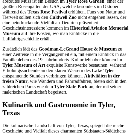
absolutes Muss ist ein Besuch im
Tyler Rose Garden
, einer der
größten Rosengärten der USA, welche besonders im Oktober
während des
Texas Rose Festival
erblühen. Fans von Natur und
Tierwelt sollten sich den
Caldwell Zoo
nicht entgehen lassen, der
eine beindruckende Vielfalt an Tierarten präsentiert.
Geschichtsinteressierte kommen im
Historical Aviation Memorial
Museum
auf ihre Kosten, wo man Einblicke in die
Luftfahrtgeschichte erhält.
Zusätzlich lädt das
Goodman-LeGrand House & Museum
zu
einer Zeitreise in die Vergangenheit ein, mit einem Einblick in das
Familienleben des 19. Jahrhunderts. Kulturliebhaber können im
Tyler Museum of Art
exquisite Kunstwerke bestaunen, während
Erholungssuchende an den klaren Wassern des
Lake Tyler
entspannende Stunden verbringen können.
Aktivitäten in der
freien Natur
, wie Wandern und Fahrradfahren, bieten sich in den
zahlreichen Parks wie dem
Tyler State Park
an, der mit seiner
malerischen Landschaft begeistert.
Kulinarik und Gastronomie in Tyler,
Texas
Die kulinarische Landschaft von Tyler, Texas, spiegelt die reiche
Geschichte und Vielfalt dieses charmanten Südstaaten-Städtchens