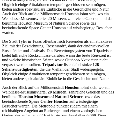
Obgleich einige Attraktionen temporär geschlossen sein mögen,
bieten andere spektakuläre Einblicke in die Geschichte und Natur.
Auch der Blick auf die Millionenstadt Houston lohnt sich, wo ein
Weltklasse-Museumsviertel 20 Museen, zahlreiche Galerien und das
berühmte Houston Museum of Natural Science sowie das
beeindruckende Space Center Houston auf wissbegierige Besucher
warten.
Die Stadt Tyler in Texas offenbart sich Reisenden als ein attraktives
Ziel mit der Bezeichnung „Rosenstadt“, dank der eindrucksvollen
Rosenfelder und -festivals. Das Bewertungssystem von Tripadvisor
bietet hilfreiche Rückschlüsse darüber, wann die beste Reisezeit ist
und welche historischen Stätten sowie Outdoor-Aktivitäten nicht
verpasst werden sollten.
Tripadvisor
listet dabei stolze
128
Sehenswürdigkeiten
, die die Vielfalt der Stadt widerspiegeln.
Obgleich einige Attraktionen temporär geschlossen sein mögen,
bieten andere spektakuläre Einblicke in die Geschichte und Natur.
Auch der Blick auf die Millionenstadt
Houston
lohnt sich, wo ein
Weltklasse-Museumsviertel
20 Museen
, zahlreiche Galerien und das
berühmte
Houston Museum of Natural Science
sowie das
beeindruckende
Space Center Houston
auf wissbegierige
Besucher warten. Die Metropole punktet zudem mit einem
reichhaltigen Angebot an Radwegen und einem zoologischen
Garten, der auf einem 22 Hektar großen Areal über
6.000 Tiere