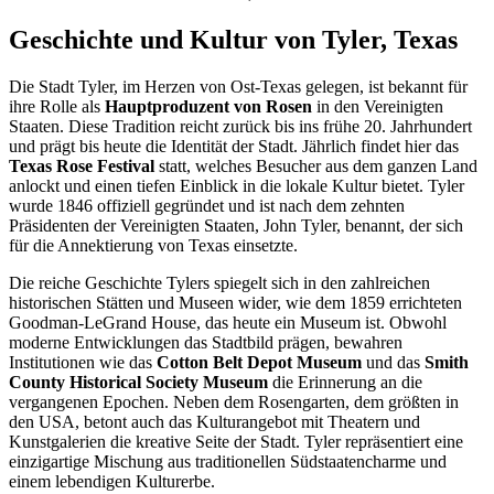
Geschichte und Kultur von Tyler, Texas
Die Stadt Tyler, im Herzen von Ost-Texas gelegen, ist bekannt für
ihre Rolle als
Hauptproduzent von Rosen
in den Vereinigten
Staaten. Diese Tradition reicht zurück bis ins frühe 20. Jahrhundert
und prägt bis heute die Identität der Stadt. Jährlich findet hier das
Texas Rose Festival
statt, welches Besucher aus dem ganzen Land
anlockt und einen tiefen Einblick in die lokale Kultur bietet. Tyler
wurde 1846 offiziell gegründet und ist nach dem zehnten
Präsidenten der Vereinigten Staaten, John Tyler, benannt, der sich
für die Annektierung von Texas einsetzte.
Die reiche Geschichte Tylers spiegelt sich in den zahlreichen
historischen Stätten und Museen wider, wie dem 1859 errichteten
Goodman-LeGrand House, das heute ein Museum ist. Obwohl
moderne Entwicklungen das Stadtbild prägen, bewahren
Institutionen wie das
Cotton Belt Depot Museum
und das
Smith
County Historical Society Museum
die Erinnerung an die
vergangenen Epochen. Neben dem Rosengarten, dem größten in
den USA, betont auch das Kulturangebot mit Theatern und
Kunstgalerien die kreative Seite der Stadt. Tyler repräsentiert eine
einzigartige Mischung aus traditionellen Südstaatencharme und
einem lebendigen Kulturerbe.