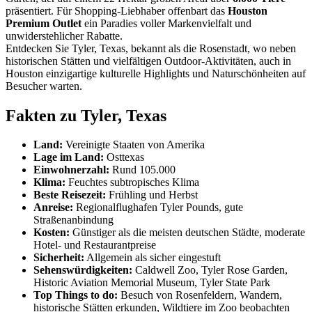
präsentiert. Für Shopping-Liebhaber offenbart das
Houston
Premium Outlet
ein Paradies voller Markenvielfalt und
unwiderstehlicher Rabatte.
Entdecken Sie Tyler, Texas, bekannt als die Rosenstadt, wo neben
historischen Stätten und vielfältigen Outdoor-Aktivitäten, auch in
Houston einzigartige kulturelle Highlights und Naturschönheiten auf
Besucher warten.
Fakten zu Tyler, Texas
Land:
Vereinigte Staaten von Amerika
Lage im Land:
Osttexas
Einwohnerzahl:
Rund 105.000
Klima:
Feuchtes subtropisches Klima
Beste Reisezeit:
Frühling und Herbst
Anreise:
Regionalflughafen Tyler Pounds, gute
Straßenanbindung
Kosten:
Günstiger als die meisten deutschen Städte, moderate
Hotel- und Restaurantpreise
Sicherheit:
Allgemein als sicher eingestuft
Sehenswürdigkeiten:
Caldwell Zoo, Tyler Rose Garden,
Historic Aviation Memorial Museum, Tyler State Park
Top Things to do:
Besuch von Rosenfeldern, Wandern,
historische Stätten erkunden, Wildtiere im Zoo beobachten