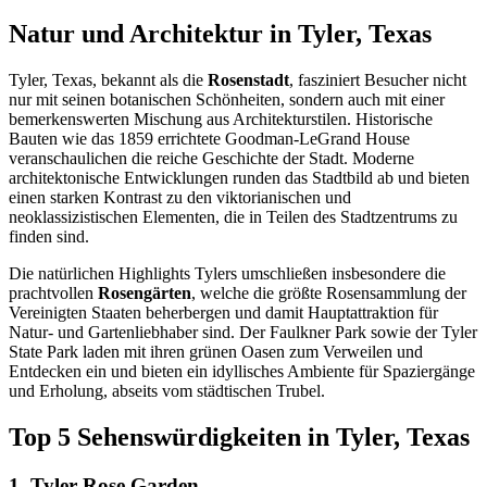
Natur und Architektur in Tyler, Texas
Tyler, Texas, bekannt als die
Rosenstadt
, fasziniert Besucher nicht
nur mit seinen botanischen Schönheiten, sondern auch mit einer
bemerkenswerten Mischung aus Architekturstilen. Historische
Bauten wie das 1859 errichtete Goodman-LeGrand House
veranschaulichen die reiche Geschichte der Stadt. Moderne
architektonische Entwicklungen runden das Stadtbild ab und bieten
einen starken Kontrast zu den viktorianischen und
neoklassizistischen Elementen, die in Teilen des Stadtzentrums zu
finden sind.
Die natürlichen Highlights Tylers umschließen insbesondere die
prachtvollen
Rosengärten
, welche die größte Rosensammlung der
Vereinigten Staaten beherbergen und damit Hauptattraktion für
Natur- und Gartenliebhaber sind. Der Faulkner Park sowie der Tyler
State Park laden mit ihren grünen Oasen zum Verweilen und
Entdecken ein und bieten ein idyllisches Ambiente für Spaziergänge
und Erholung, abseits vom städtischen Trubel.
Top 5 Sehenswürdigkeiten in Tyler, Texas
1. Tyler Rose Garden