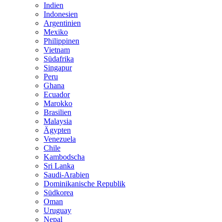
Indien
Indonesien
Argentinien
Mexiko
Philippinen
Vietnam
Südafrika
Singapur
Peru
Ghana
Ecuador
Marokko
Brasilien
Malaysia
Ägypten
Venezuela
Chile
Kambodscha
Sri Lanka
Saudi-Arabien
Dominikanische Republik
Südkorea
Oman
Uruguay
Nepal