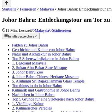
Startseite
Fernreisen
Malaysia
Johor Bahru: Entdeckungstour am
Johor Bahru: Entdeckungstour am Tor zu
11
Min. Lesezeit
Malaysia
Städtereisen
Inhaltsverzeichnis
Fakten zu Johor Bahru
Geschichte und Kultur von Johor Bahru
Natur und Architektur in Johor Bahru
Top 5 Sehenswürdigkeiten in Johor Bahru
1. Legoland Malaysia
2. Sultan Abu Bakar State Mosque
3. Johor Bahru Zoo
4. Johor Bahru Chinese Heritage Museum
5. Arulmigu Sri Rajakaliamman Glass Temple
Top things to do in Johor Bahru
Kulinarik und Gastronomie in Johor Bahru
Nachtleben in Johor Bahru
Top 5 Gründe für eine Städtereise nach Johor Bahru
1. Vielfältige Kultur
2. Kulinarisches Paradies