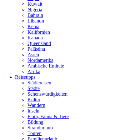
Kuwait
Nigeria
Bahrain
Libanon
Kenia
Kalifornien
Kanada
Queensland
Palästina
Asien
Nordamerika
Arabische Emirate
Afrika
Reisetipps
Städtereisen
Städte
Sehenswürdigkeiten
Kultur
Wandern
Inseln
Flora, Fauna & Tiere
Bildung
Strandurlaub
Touren
Familienurlaub