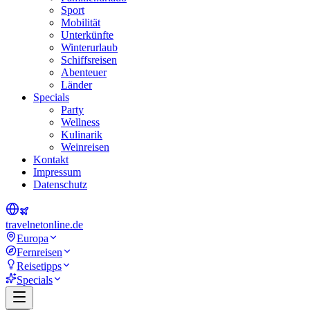
Sport
Mobilität
Unterkünfte
Winterurlaub
Schiffsreisen
Abenteuer
Länder
Specials
Party
Wellness
Kulinarik
Weinreisen
Kontakt
Impressum
Datenschutz
travel
net
online.de
Europa
Fernreisen
Reisetipps
Specials