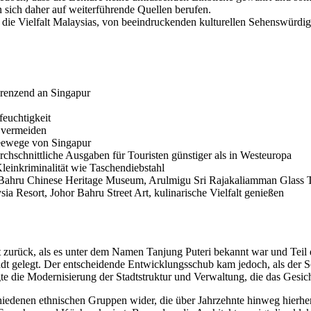
en sich daher auf weiterführende Quellen berufen.
n die Vielfalt Malaysias, von beeindruckenden kulturellen Sehenswürdi
grenzend an Singapur
euchtigkeit
 vermeiden
Seewege von Singapur
rchschnittliche Ausgaben für Touristen günstiger als in Westeuropa
Kleinkriminalität wie Taschendiebstahl
Bahru Chinese Heritage Museum, Arulmigu Sri Rajakaliamman Glass 
a Resort, Johor Bahru Street Art, kulinarische Vielfalt genießen
 zurück, als es unter dem Namen Tanjung Puteri bekannt war und Teil d
adt gelegt. Der entscheidende Entwicklungsschub kam jedoch, als der 
lgte die Modernisierung der Stadtstruktur und Verwaltung, die das Gesic
schiedenen ethnischen Gruppen wider, die über Jahrzehnte hinweg hierh