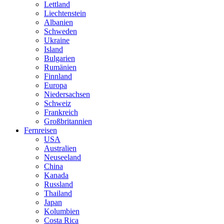
Lettland
Liechtenstein
Albanien
Schweden
Ukraine
Island
Bulgarien
Rumänien
Finnland
Europa
Niedersachsen
Schweiz
Frankreich
Großbritannien
Fernreisen
USA
Australien
Neuseeland
China
Kanada
Russland
Thailand
Japan
Kolumbien
Costa Rica