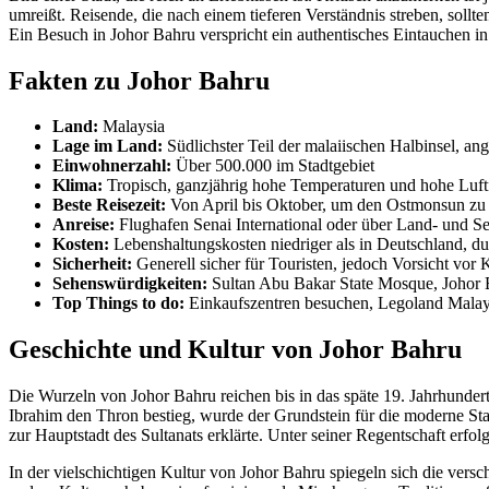
umreißt. Reisende, die nach einem tieferen Verständnis streben, sollt
Ein Besuch in Johor Bahru verspricht ein authentisches Eintauchen i
Fakten zu Johor Bahru
Land:
Malaysia
Lage im Land:
Südlichster Teil der malaiischen Halbinsel, an
Einwohnerzahl:
Über 500.000 im Stadtgebiet
Klima:
Tropisch, ganzjährig hohe Temperaturen und hohe Luftf
Beste Reisezeit:
Von April bis Oktober, um den Ostmonsun zu
Anreise:
Flughafen Senai International oder über Land- und 
Kosten:
Lebenshaltungskosten niedriger als in Deutschland, du
Sicherheit:
Generell sicher für Touristen, jedoch Vorsicht vor 
Sehenswürdigkeiten:
Sultan Abu Bakar State Mosque, Johor 
Top Things to do:
Einkaufszentren besuchen, Legoland Malaysi
Geschichte und Kultur von Johor Bahru
Die Wurzeln von Johor Bahru reichen bis in das späte 19. Jahrhundert
Ibrahim den Thron bestieg, wurde der Grundstein für die moderne St
zur Hauptstadt des Sultanats erklärte. Unter seiner Regentschaft erfo
In der vielschichtigen Kultur von Johor Bahru spiegeln sich die ver