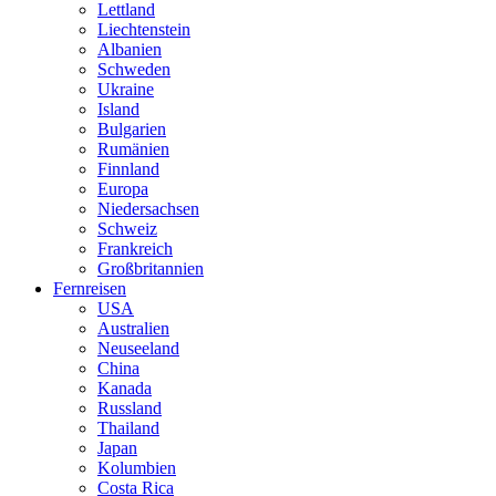
Lettland
Liechtenstein
Albanien
Schweden
Ukraine
Island
Bulgarien
Rumänien
Finnland
Europa
Niedersachsen
Schweiz
Frankreich
Großbritannien
Fernreisen
USA
Australien
Neuseeland
China
Kanada
Russland
Thailand
Japan
Kolumbien
Costa Rica