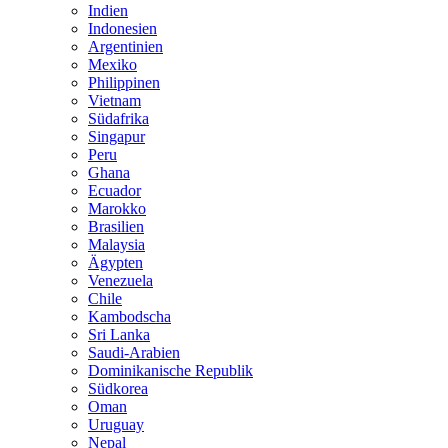
Indien
Indonesien
Argentinien
Mexiko
Philippinen
Vietnam
Südafrika
Singapur
Peru
Ghana
Ecuador
Marokko
Brasilien
Malaysia
Ägypten
Venezuela
Chile
Kambodscha
Sri Lanka
Saudi-Arabien
Dominikanische Republik
Südkorea
Oman
Uruguay
Nepal