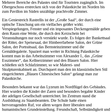
Mehrere Bereiche des Palastes sind für Touristen zugänglich. Im
Obergeschoss erstrecken sich von der Palastkirche im Norden bis
zum Pavillon im Süden unzählige prachtvolle Zimmer.
Ein Geniestreich Rastrellis ist der „Große Saal“, der durch eine
optische Täuschung um ein vielfaches größer wirkt.
Verspiegelungen, Fenster und ein imposantes Deckengemälde geben
dem Raum eine Weite, die durch den Kerzschein bei
Veranstaltungen nur noch verstärkt wurde. Es folgen der Bankettsaal
der Ritter, der Speisesaal, der Himbeerfarbene Salon, der Grüne
Salon, der Portraitsaal, das Bernsteinzimmer und die
Gemäldegalerie. Spaziert man weiter in Richtung Palastkirche
kommt man in das Arbeitszimmer von Alexander I., das „Grüne
Esszimmer“, das Kellnerzimmer und den Blauen Salon. Hier
schließen sich Schlafzimmer, so wie Malerei- und
Skulpturenkabinett an. Durchquert man den im klassizistischen Stil
eingerichteten „Blauen Chinesischen Salon“ gelangt man zur
Palastkirche.
Besonders bekannt war das Lyzeum im Nordflügel des Gebäudes.
Hier wurden die Kinder der Zaren und besonders begabte Kinder
der adeligen Gesellschaft unterrichtet. Im Zentrum stand die
Ausbildung zu Staatsbeamten. Die Schule hatte einen
hervorragenden Ruf, vor allem wegen ihrer liberalen und
humanistischen Grundeinstellung. Freundschaft, Selbständigkeit und