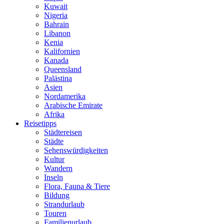
Kuwait
Nigeria
Bahrain
Libanon
Kenia
Kalifornien
Kanada
Queensland
Palästina
Asien
Nordamerika
Arabische Emirate
Afrika
Reisetipps
Städtereisen
Städte
Sehenswürdigkeiten
Kultur
Wandern
Inseln
Flora, Fauna & Tiere
Bildung
Strandurlaub
Touren
Familienurlaub