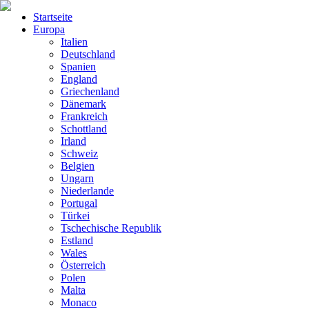
Startseite
Europa
Italien
Deutschland
Spanien
England
Griechenland
Dänemark
Frankreich
Schottland
Irland
Schweiz
Belgien
Ungarn
Niederlande
Portugal
Türkei
Tschechische Republik
Estland
Wales
Österreich
Polen
Malta
Monaco