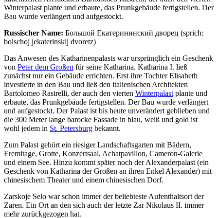
Winterpalast plante und erbaute, das Prunkgebäude fertigstellen. Der
Bau wurde verlängert und aufgestockt.
Russischer Name:
Большой Екатерининский дворец (sprich:
bolschoj jekaterinskij dvoretz)
Das Anwesen des Katharinenpalasts war ursprünglich ein Geschenk
von
Peter dem Großen
für seine Katharina. Katharina I. ließ
zunächst nur ein Gebäude errichten. Erst ihre Tochter Elisabeth
investierte in den Bau und ließ den italienischen Architekten
Bartolomeo Rastrelli, der auch den vierten
Winterpalast
plante und
erbaute, das Prunkgebäude fertigstellen. Der Bau wurde verlängert
und aufgestockt. Der Palast ist bis heute unverändert geblieben und
die 300 Meter lange barocke Fassade in blau, weiß und gold ist
wohl jedem in
St. Petersburg
bekannt.
Zum Palast gehört ein riesiger Landschaftsgarten mit Bädern,
Eremitage, Grotte, Konzertsaal, Achatpavillon, Cameron-Galerie
und einem See. Hinzu kommt später noch der Alexanderpalast (ein
Geschenk von Katharina der Großen an ihren Enkel Alexander) mit
chinesischem Theater und einem chinesischen Dorf.
Zarskoje Selo war schon immer der beliebteste Aufenthaltsort der
Zaren. Ein Ort an den sich auch der letzte Zar Nikolaus II. immer
mehr zurückgezogen hat.