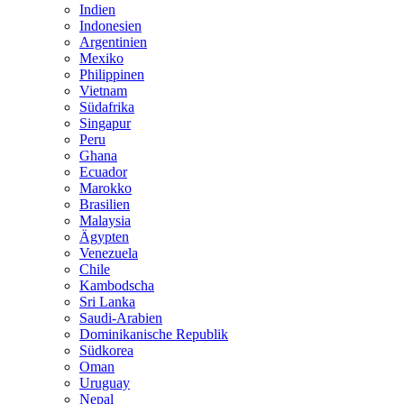
Indien
Indonesien
Argentinien
Mexiko
Philippinen
Vietnam
Südafrika
Singapur
Peru
Ghana
Ecuador
Marokko
Brasilien
Malaysia
Ägypten
Venezuela
Chile
Kambodscha
Sri Lanka
Saudi-Arabien
Dominikanische Republik
Südkorea
Oman
Uruguay
Nepal