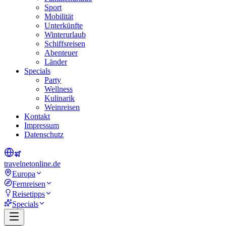
Sport
Mobilität
Unterkünfte
Winterurlaub
Schiffsreisen
Abenteuer
Länder
Specials
Party
Wellness
Kulinarik
Weinreisen
Kontakt
Impressum
Datenschutz
travel
net
online.de
Europa
Fernreisen
Reisetipps
Specials