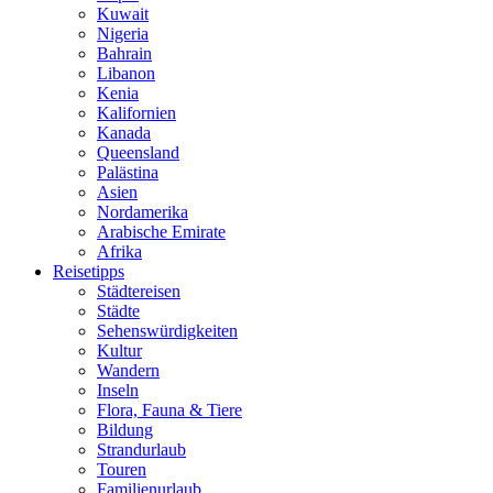
Kuwait
Nigeria
Bahrain
Libanon
Kenia
Kalifornien
Kanada
Queensland
Palästina
Asien
Nordamerika
Arabische Emirate
Afrika
Reisetipps
Städtereisen
Städte
Sehenswürdigkeiten
Kultur
Wandern
Inseln
Flora, Fauna & Tiere
Bildung
Strandurlaub
Touren
Familienurlaub