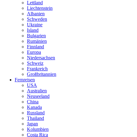
Lettland
Liechtenstein
Albanien
Schweden
Ukraine
Island
Bulgarien
Rumänien
Finnland
Europa
Niedersachsen
Schweiz
Frankreich
Großbritannien
Fernreisen
USA
Australien
Neuseeland
China
Kanada
Russland
Thailand
Japan
Kolumbien
Costa Rica