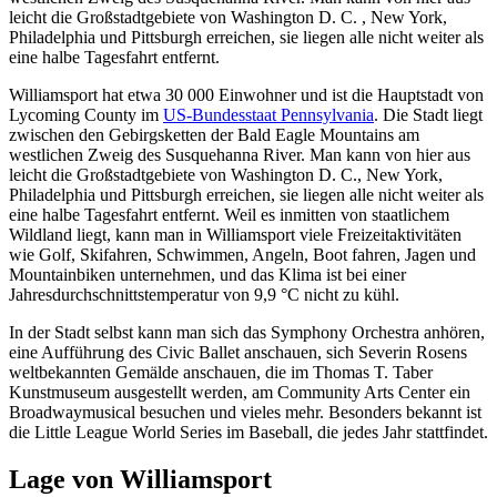
leicht die Großstadtgebiete von Washington D. C. , New York,
Philadelphia und Pittsburgh erreichen, sie liegen alle nicht weiter als
eine halbe Tagesfahrt entfernt.
Williamsport hat etwa 30 000 Einwohner und ist die Hauptstadt von
Lycoming County im
US-Bundesstaat Pennsylvania
. Die Stadt liegt
zwischen den Gebirgsketten der Bald Eagle Mountains am
westlichen Zweig des Susquehanna River. Man kann von hier aus
leicht die Großstadtgebiete von Washington D. C., New York,
Philadelphia und Pittsburgh erreichen, sie liegen alle nicht weiter als
eine halbe Tagesfahrt entfernt. Weil es inmitten von staatlichem
Wildland liegt, kann man in Williamsport viele Freizeitaktivitäten
wie Golf, Skifahren, Schwimmen, Angeln, Boot fahren, Jagen und
Mountainbiken unternehmen, und das Klima ist bei einer
Jahresdurchschnittstemperatur von 9,9 °C nicht zu kühl.
In der Stadt selbst kann man sich das Symphony Orchestra anhören,
eine Aufführung des Civic Ballet anschauen, sich Severin Rosens
weltbekannten Gemälde anschauen, die im Thomas T. Taber
Kunstmuseum ausgestellt werden, am Community Arts Center ein
Broadwaymusical besuchen und vieles mehr. Besonders bekannt ist
die Little League World Series im Baseball, die jedes Jahr stattfindet.
Lage von Williamsport