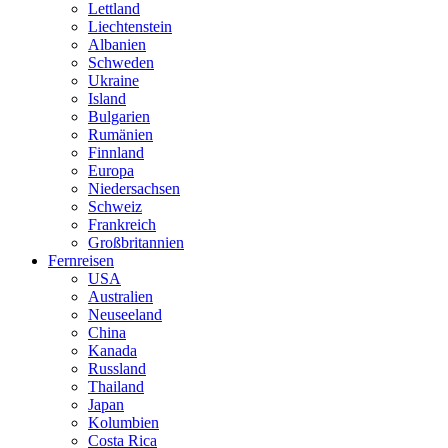
Lettland
Liechtenstein
Albanien
Schweden
Ukraine
Island
Bulgarien
Rumänien
Finnland
Europa
Niedersachsen
Schweiz
Frankreich
Großbritannien
Fernreisen
USA
Australien
Neuseeland
China
Kanada
Russland
Thailand
Japan
Kolumbien
Costa Rica