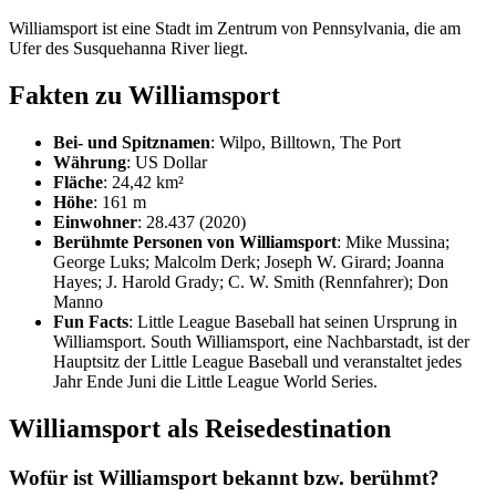
Williamsport ist eine Stadt im Zentrum von Pennsylvania, die am
Ufer des Susquehanna River liegt.
Fakten zu Williamsport
Bei- und Spitznamen
: Wilpo, Billtown, The Port
Währung
: US Dollar
Fläche
: 24,42 km²
Höhe
: 161 m
Einwohner
: 28.437 (2020)
Berühmte Personen von Williamsport
: Mike Mussina;
George Luks; Malcolm Derk; Joseph W. Girard; Joanna
Hayes; J. Harold Grady; C. W. Smith (Rennfahrer); Don
Manno
Fun Facts
: Little League Baseball hat seinen Ursprung in
Williamsport. South Williamsport, eine Nachbarstadt, ist der
Hauptsitz der Little League Baseball und veranstaltet jedes
Jahr Ende Juni die Little League World Series.
Williamsport als Reisedestination
Wofür ist Williamsport bekannt bzw. berühmt?