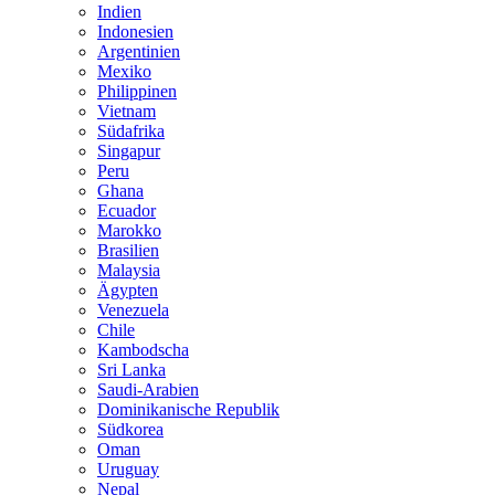
Indien
Indonesien
Argentinien
Mexiko
Philippinen
Vietnam
Südafrika
Singapur
Peru
Ghana
Ecuador
Marokko
Brasilien
Malaysia
Ägypten
Venezuela
Chile
Kambodscha
Sri Lanka
Saudi-Arabien
Dominikanische Republik
Südkorea
Oman
Uruguay
Nepal