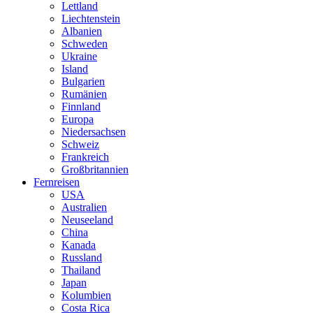
Lettland
Liechtenstein
Albanien
Schweden
Ukraine
Island
Bulgarien
Rumänien
Finnland
Europa
Niedersachsen
Schweiz
Frankreich
Großbritannien
Fernreisen
USA
Australien
Neuseeland
China
Kanada
Russland
Thailand
Japan
Kolumbien
Costa Rica