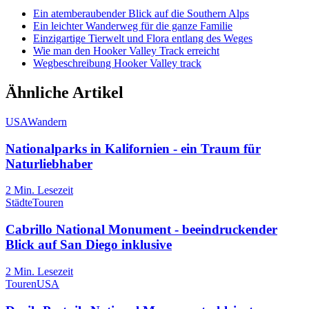
Ein atemberaubender Blick auf die Southern Alps
Ein leichter Wanderweg für die ganze Familie
Einzigartige Tierwelt und Flora entlang des Weges
Wie man den Hooker Valley Track erreicht
Wegbeschreibung Hooker Valley track
Ähnliche Artikel
USA
Wandern
Nationalparks in Kalifornien - ein Traum für
Naturliebhaber
2
Min. Lesezeit
Städte
Touren
Cabrillo National Monument - beeindruckender
Blick auf San Diego inklusive
2
Min. Lesezeit
Touren
USA