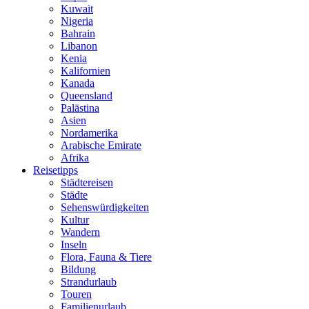
Kuwait
Nigeria
Bahrain
Libanon
Kenia
Kalifornien
Kanada
Queensland
Palästina
Asien
Nordamerika
Arabische Emirate
Afrika
Reisetipps
Städtereisen
Städte
Sehenswürdigkeiten
Kultur
Wandern
Inseln
Flora, Fauna & Tiere
Bildung
Strandurlaub
Touren
Familienurlaub