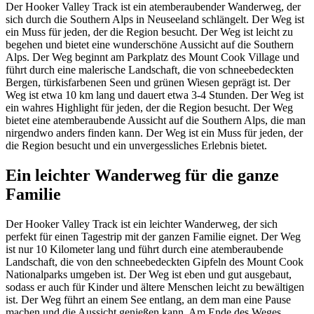
Der Hooker Valley Track ist ein atemberaubender Wanderweg, der
sich durch die Southern Alps in Neuseeland schlängelt. Der Weg ist
ein Muss für jeden, der die Region besucht. Der Weg ist leicht zu
begehen und bietet eine wunderschöne Aussicht auf die Southern
Alps. Der Weg beginnt am Parkplatz des Mount Cook Village und
führt durch eine malerische Landschaft, die von schneebedeckten
Bergen, türkisfarbenen Seen und grünen Wiesen geprägt ist. Der
Weg ist etwa 10 km lang und dauert etwa 3-4 Stunden. Der Weg ist
ein wahres Highlight für jeden, der die Region besucht. Der Weg
bietet eine atemberaubende Aussicht auf die Southern Alps, die man
nirgendwo anders finden kann. Der Weg ist ein Muss für jeden, der
die Region besucht und ein unvergessliches Erlebnis bietet.
Ein leichter Wanderweg für die ganze
Familie
Der Hooker Valley Track ist ein leichter Wanderweg, der sich
perfekt für einen Tagestrip mit der ganzen Familie eignet. Der Weg
ist nur 10 Kilometer lang und führt durch eine atemberaubende
Landschaft, die von den schneebedeckten Gipfeln des Mount Cook
Nationalparks umgeben ist. Der Weg ist eben und gut ausgebaut,
sodass er auch für Kinder und ältere Menschen leicht zu bewältigen
ist. Der Weg führt an einem See entlang, an dem man eine Pause
machen und die Aussicht genießen kann. Am Ende des Weges