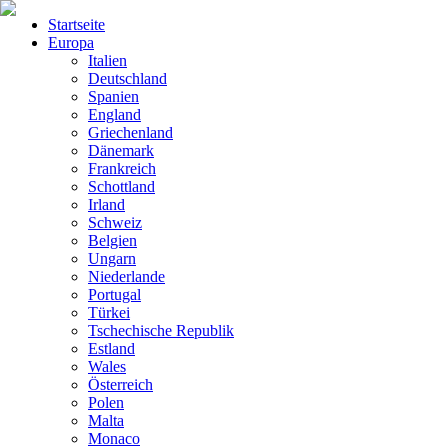
Startseite
Europa
Italien
Deutschland
Spanien
England
Griechenland
Dänemark
Frankreich
Schottland
Irland
Schweiz
Belgien
Ungarn
Niederlande
Portugal
Türkei
Tschechische Republik
Estland
Wales
Österreich
Polen
Malta
Monaco