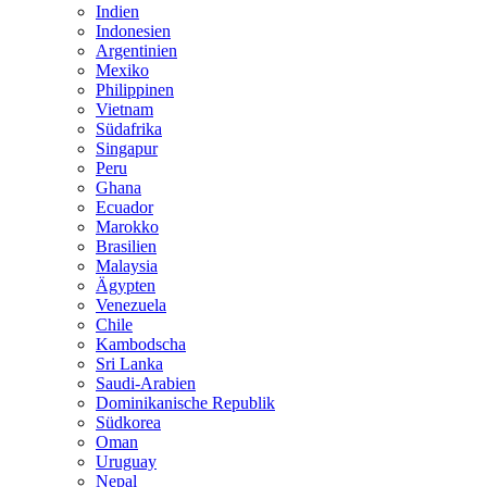
Indien
Indonesien
Argentinien
Mexiko
Philippinen
Vietnam
Südafrika
Singapur
Peru
Ghana
Ecuador
Marokko
Brasilien
Malaysia
Ägypten
Venezuela
Chile
Kambodscha
Sri Lanka
Saudi-Arabien
Dominikanische Republik
Südkorea
Oman
Uruguay
Nepal