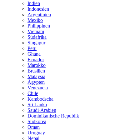
Indien
Indonesien
Argentinien
Mexiko
Philippinen
Vietnam
Südafrika
Singapur
Peru
Ghana
Ecuador
Marokko
Brasilien
Malaysia
Ägypten
Venezuela
Chile
Kambodscha
Sri Lanka
Saudi-Arabien
Dominikanische Republik
Südkorea
Oman
Uruguay
Nepal