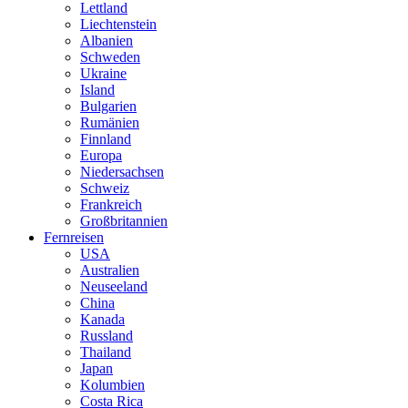
Lettland
Liechtenstein
Albanien
Schweden
Ukraine
Island
Bulgarien
Rumänien
Finnland
Europa
Niedersachsen
Schweiz
Frankreich
Großbritannien
Fernreisen
USA
Australien
Neuseeland
China
Kanada
Russland
Thailand
Japan
Kolumbien
Costa Rica