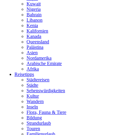
Kuwait
Nigeria
Bahrain
Libanon
Kenia
Kalifornien
Kanada
Queensland
Palästina
Asien
Nordamerika
Arabische Emirate
Afrika
Reisetipps
Städtereisen
Städte
Sehenswürdigkeiten
Kultur
Wandern
Inseln
Flora, Fauna & Tiere
Bildung
Strandurlaub
Touren
Familienurlaub