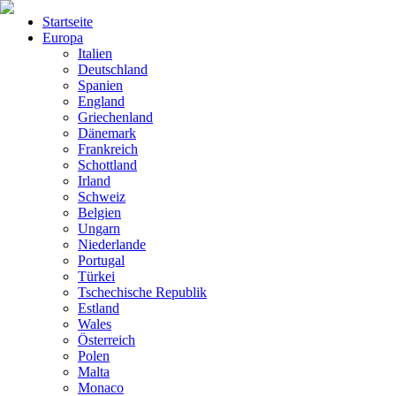
Startseite
Europa
Italien
Deutschland
Spanien
England
Griechenland
Dänemark
Frankreich
Schottland
Irland
Schweiz
Belgien
Ungarn
Niederlande
Portugal
Türkei
Tschechische Republik
Estland
Wales
Österreich
Polen
Malta
Monaco