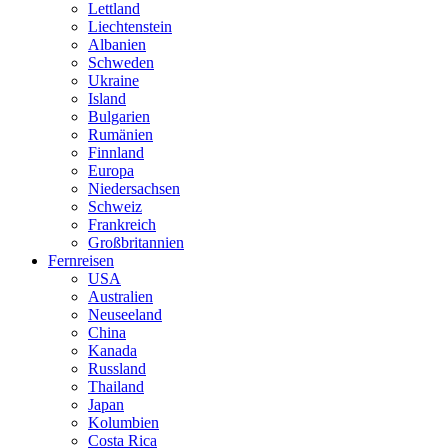
Lettland
Liechtenstein
Albanien
Schweden
Ukraine
Island
Bulgarien
Rumänien
Finnland
Europa
Niedersachsen
Schweiz
Frankreich
Großbritannien
Fernreisen
USA
Australien
Neuseeland
China
Kanada
Russland
Thailand
Japan
Kolumbien
Costa Rica