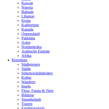
Kuwait
Nigeria
Bahrain
Libanon
Kenia
Kalifornien
Kanada
Queensland
Palästina
Asien
Nordamerika
Arabische Emirate
Afrika
Reisetipps
Städtereisen
Städte
Sehenswürdigkeiten
Kultur
Wandern
Inseln
Flora, Fauna & Tiere
Bildung
Strandurlaub
Touren
Familienurlaub