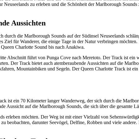
 Natur Neuseelands zu erleben und die Schönheit der Marlborough Sounds
nde Aussichten
 durch die Marlborough Sounds auf der Südinsel Neuseelands schlängelt
Ziel für Wanderer, die einige Tage in der Natur verbringen möchten. Der
en Queen Charlotte Sound bis nach Anakiwa.
te Abschnitt führt von Punga Cove nach Meretoto. Der Track ist ein wa
arten. Der Track bietet auch atemberaubende Aussichten auf die Marlb
fahren, Mountainbiken und Segeln. Der Queen Charlotte Track ist ein 
rack ist ein 70 Kilometer langer Wanderweg, der sich durch die Marlbo
ende Aussicht auf die Marlborough Sounds, die sich über die gesamte Lä
ands erleben möchten. Der Weg ist mit einer Vielzahl von Sehenswürdigk
s zu beobachten, darunter Seevögel, Delfine, Robben und viele andere. 