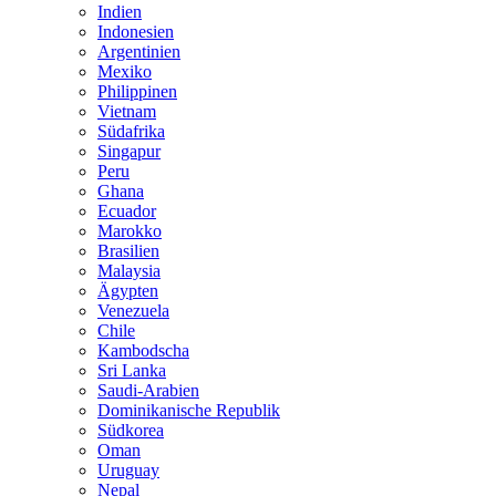
Indien
Indonesien
Argentinien
Mexiko
Philippinen
Vietnam
Südafrika
Singapur
Peru
Ghana
Ecuador
Marokko
Brasilien
Malaysia
Ägypten
Venezuela
Chile
Kambodscha
Sri Lanka
Saudi-Arabien
Dominikanische Republik
Südkorea
Oman
Uruguay
Nepal