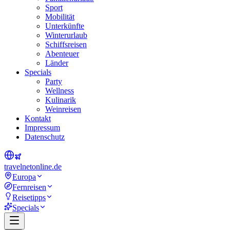
Sport
Mobilität
Unterkünfte
Winterurlaub
Schiffsreisen
Abenteuer
Länder
Specials
Party
Wellness
Kulinarik
Weinreisen
Kontakt
Impressum
Datenschutz
travel
net
online.de
Europa
Fernreisen
Reisetipps
Specials