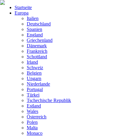
Startseite
Europa
Italien
Deutschland
Spanien
England
Griechenland
Dänemark
Frankreich
Schottland
Irland
Schweiz
Belgien
Ungarn
Niederlande
Portugal
Türkei
Tschechische Republik
Estland
Wales
Österreich
Polen
Malta
Monaco