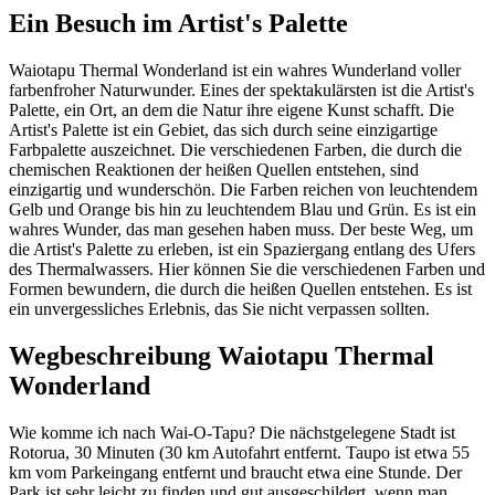
Ein Besuch im Artist's Palette
Waiotapu Thermal Wonderland ist ein wahres Wunderland voller
farbenfroher Naturwunder. Eines der spektakulärsten ist die Artist's
Palette, ein Ort, an dem die Natur ihre eigene Kunst schafft. Die
Artist's Palette ist ein Gebiet, das sich durch seine einzigartige
Farbpalette auszeichnet. Die verschiedenen Farben, die durch die
chemischen Reaktionen der heißen Quellen entstehen, sind
einzigartig und wunderschön. Die Farben reichen von leuchtendem
Gelb und Orange bis hin zu leuchtendem Blau und Grün. Es ist ein
wahres Wunder, das man gesehen haben muss. Der beste Weg, um
die Artist's Palette zu erleben, ist ein Spaziergang entlang des Ufers
des Thermalwassers. Hier können Sie die verschiedenen Farben und
Formen bewundern, die durch die heißen Quellen entstehen. Es ist
ein unvergessliches Erlebnis, das Sie nicht verpassen sollten.
Wegbeschreibung Waiotapu Thermal
Wonderland
Wie komme ich nach Wai-O-Tapu? Die nächstgelegene Stadt ist
Rotorua, 30 Minuten (30 km Autofahrt entfernt. Taupo ist etwa 55
km vom Parkeingang entfernt und braucht etwa eine Stunde. Der
Park ist sehr leicht zu finden und gut ausgeschildert, wenn man