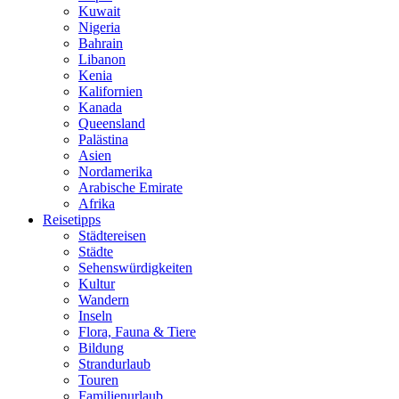
Kuwait
Nigeria
Bahrain
Libanon
Kenia
Kalifornien
Kanada
Queensland
Palästina
Asien
Nordamerika
Arabische Emirate
Afrika
Reisetipps
Städtereisen
Städte
Sehenswürdigkeiten
Kultur
Wandern
Inseln
Flora, Fauna & Tiere
Bildung
Strandurlaub
Touren
Familienurlaub