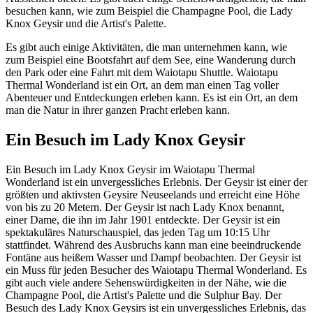
besuchen kann, wie zum Beispiel die Champagne Pool, die Lady
Knox Geysir und die Artist's Palette.
Es gibt auch einige Aktivitäten, die man unternehmen kann, wie
zum Beispiel eine Bootsfahrt auf dem See, eine Wanderung durch
den Park oder eine Fahrt mit dem Waiotapu Shuttle. Waiotapu
Thermal Wonderland ist ein Ort, an dem man einen Tag voller
Abenteuer und Entdeckungen erleben kann. Es ist ein Ort, an dem
man die Natur in ihrer ganzen Pracht erleben kann.
Ein Besuch im Lady Knox Geysir
Ein Besuch im Lady Knox Geysir im Waiotapu Thermal
Wonderland ist ein unvergessliches Erlebnis. Der Geysir ist einer der
größten und aktivsten Geysire Neuseelands und erreicht eine Höhe
von bis zu 20 Metern. Der Geysir ist nach Lady Knox benannt,
einer Dame, die ihn im Jahr 1901 entdeckte. Der Geysir ist ein
spektakuläres Naturschauspiel, das jeden Tag um 10:15 Uhr
stattfindet. Während des Ausbruchs kann man eine beeindruckende
Fontäne aus heißem Wasser und Dampf beobachten. Der Geysir ist
ein Muss für jeden Besucher des Waiotapu Thermal Wonderland. Es
gibt auch viele andere Sehenswürdigkeiten in der Nähe, wie die
Champagne Pool, die Artist's Palette und die Sulphur Bay. Der
Besuch des Lady Knox Geysirs ist ein unvergessliches Erlebnis, das