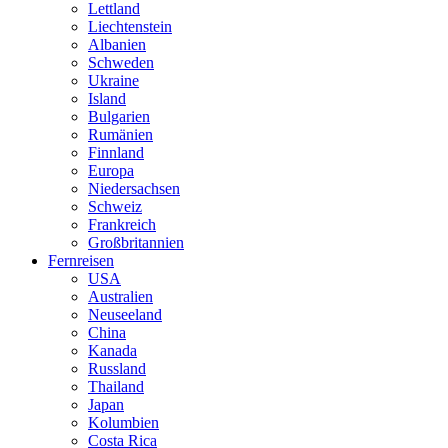
Lettland
Liechtenstein
Albanien
Schweden
Ukraine
Island
Bulgarien
Rumänien
Finnland
Europa
Niedersachsen
Schweiz
Frankreich
Großbritannien
Fernreisen
USA
Australien
Neuseeland
China
Kanada
Russland
Thailand
Japan
Kolumbien
Costa Rica