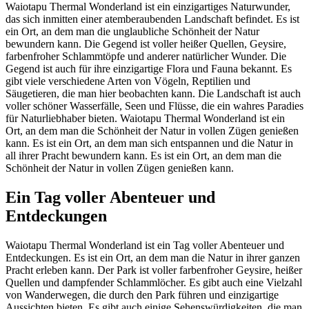
Waiotapu Thermal Wonderland ist ein einzigartiges Naturwunder,
das sich inmitten einer atemberaubenden Landschaft befindet. Es ist
ein Ort, an dem man die unglaubliche Schönheit der Natur
bewundern kann. Die Gegend ist voller heißer Quellen, Geysire,
farbenfroher Schlammtöpfe und anderer natürlicher Wunder. Die
Gegend ist auch für ihre einzigartige Flora und Fauna bekannt. Es
gibt viele verschiedene Arten von Vögeln, Reptilien und
Säugetieren, die man hier beobachten kann. Die Landschaft ist auch
voller schöner Wasserfälle, Seen und Flüsse, die ein wahres Paradies
für Naturliebhaber bieten. Waiotapu Thermal Wonderland ist ein
Ort, an dem man die Schönheit der Natur in vollen Zügen genießen
kann. Es ist ein Ort, an dem man sich entspannen und die Natur in
all ihrer Pracht bewundern kann. Es ist ein Ort, an dem man die
Schönheit der Natur in vollen Zügen genießen kann.
Ein Tag voller Abenteuer und
Entdeckungen
Waiotapu Thermal Wonderland ist ein Tag voller Abenteuer und
Entdeckungen. Es ist ein Ort, an dem man die Natur in ihrer ganzen
Pracht erleben kann. Der Park ist voller farbenfroher Geysire, heißer
Quellen und dampfender Schlammlöcher. Es gibt auch eine Vielzahl
von Wanderwegen, die durch den Park führen und einzigartige
Aussichten bieten. Es gibt auch einige Sehenswürdigkeiten, die man