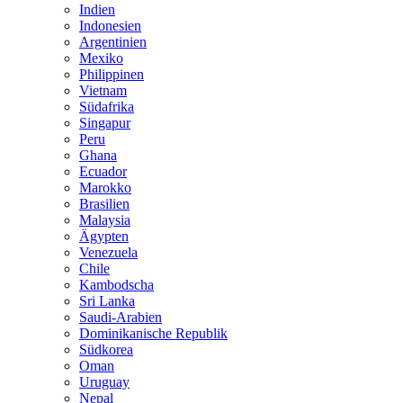
Indien
Indonesien
Argentinien
Mexiko
Philippinen
Vietnam
Südafrika
Singapur
Peru
Ghana
Ecuador
Marokko
Brasilien
Malaysia
Ägypten
Venezuela
Chile
Kambodscha
Sri Lanka
Saudi-Arabien
Dominikanische Republik
Südkorea
Oman
Uruguay
Nepal