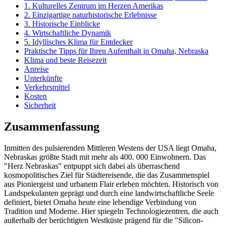
1. Kulturelles Zentrum im Herzen Amerikas
2. Einzigartige naturhistorische Erlebnisse
3. Historische Einblicke
4. Wirtschaftliche Dynamik
5. Idyllisches Klima für Entdecker
Praktische Tipps für Ihren Aufenthalt in Omaha, Nebraska
Klima und beste Reisezeit
Anreise
Unterkünfte
Verkehrsmittel
Kosten
Sicherheit
Zusammenfassung
Inmitten des pulsierenden Mittleren Westens der USA liegt Omaha,
Nebraskas größte Stadt mit mehr als 400. 000 Einwohnern. Das
"Herz Nebraskas" entpuppt sich dabei als überraschend
kosmopolitisches Ziel für Städtereisende, die das Zusammenspiel
aus Pioniergeist und urbanem Flair erleben möchten. Historisch von
Landspekulanten geprägt und durch eine landwirtschaftliche Seele
definiert, bietet Omaha heute eine lebendige Verbindung von
Tradition und Moderne. Hier spiegeln Technologiezentren, die auch
außerhalb der berüchtigten Westküste prägend für die "Silicon-