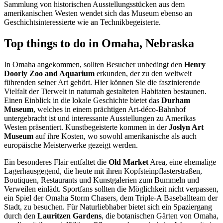
Sammlung von historischen Ausstellungsstücken aus dem
amerikanischen Westen wendet sich das Museum ebenso an
Geschichtsinteressierte wie an Technikbegeisterte.
Top things to do in Omaha, Nebraska
In Omaha angekommen, sollten Besucher unbedingt den
Henry
Doorly Zoo and Aquarium
erkunden, der zu den weltweit
führenden seiner Art gehört. Hier können Sie die faszinierende
Vielfalt der Tierwelt in naturnah gestalteten Habitaten bestaunen.
Einen Einblick in die lokale Geschichte bietet das
Durham
Museum
, welches in einem prächtigen Art-déco-Bahnhof
untergebracht ist und interessante Ausstellungen zu Amerikas
Westen präsentiert. Kunstbegeisterte kommen in der
Joslyn Art
Museum
auf ihre Kosten, wo sowohl amerikanische als auch
europäische Meisterwerke gezeigt werden.
Ein besonderes Flair entfaltet die
Old Market
Area, eine ehemalige
Lagerhausgegend, die heute mit ihren Kopfsteinpflasterstraßen,
Boutiquen, Restaurants und Kunstgalerien zum Bummeln und
Verweilen einlädt. Sportfans sollten die Möglichkeit nicht verpassen,
ein Spiel der Omaha Storm Chasers, dem Triple-A Baseballteam der
Stadt, zu besuchen. Für Naturliebhaber bietet sich ein Spaziergang
durch den
Lauritzen Gardens
, die botanischen Gärten von Omaha,