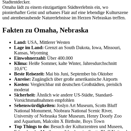
Stadtentdecker.
Omaha lädt zu einem einzigartigen Städteerlebnis ein, wo
pionierhafter Geist und urbanes Flair auf eine lebendige Kulturszene
und atemberaubende Naturerlebnisse im Herzen Nebraskas treffen.
Fakten zu Omaha, Nebraska
Land:
USA, Mittlerer Westen
Lage im Land:
Grenzt an South Dakota, Iowa, Missouri,
Kansas, Wyoming
Einwohnerzahl:
Über 400.000
Klima:
Heiße Sommer, kalte Winter, Jahresdurchschnitt
10,6°C
Beste Reisezeit:
Mai bis Juni, September bis Oktober
Anreise:
Zugänglich über große amerikanische Airports
Kosten:
Vergleichbar mit deutschen Großstädten, preislich
moderat
Sicherheit:
Ähnlich wie andere US-Städte, Standard-
Vorsichtsmaßnahmen empfohlen
Sehenswürdigkeiten:
Joslyn Art Museum, Scotts Bluff
National Monument, Niobrara National Scenic River,
University of Nebraska State Museum, Henry Doorly Zoo
and Aquarium, Malcolm X Birthsite, Boys Town
Top Things to do:
Besuch der Kulturzentren und Museen,