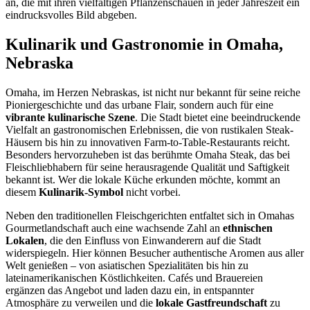
an, die mit ihren vielfältigen Pflanzenschauen in jeder Jahreszeit ein
eindrucksvolles Bild abgeben.
Kulinarik und Gastronomie in Omaha,
Nebraska
Omaha, im Herzen Nebraskas, ist nicht nur bekannt für seine reiche
Pioniergeschichte und das urbane Flair, sondern auch für eine
vibrante kulinarische Szene
. Die Stadt bietet eine beeindruckende
Vielfalt an gastronomischen Erlebnissen, die von rustikalen Steak-
Häusern bis hin zu innovativen Farm-to-Table-Restaurants reicht.
Besonders hervorzuheben ist das berühmte Omaha Steak, das bei
Fleischliebhabern für seine herausragende Qualität und Saftigkeit
bekannt ist. Wer die lokale Küche erkunden möchte, kommt an
diesem
Kulinarik-Symbol
nicht vorbei.
Neben den traditionellen Fleischgerichten entfaltet sich in Omahas
Gourmetlandschaft auch eine wachsende Zahl an
ethnischen
Lokalen
, die den Einfluss von Einwanderern auf die Stadt
widerspiegeln. Hier können Besucher authentische Aromen aus aller
Welt genießen – von asiatischen Spezialitäten bis hin zu
lateinamerikanischen Köstlichkeiten. Cafés und Brauereien
ergänzen das Angebot und laden dazu ein, in entspannter
Atmosphäre zu verweilen und die
lokale Gastfreundschaft
zu