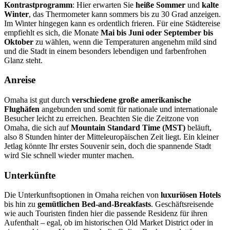
Kontrastprogramm
: Hier erwarten Sie
heiße Sommer
und
kalte
Winter
, das Thermometer kann sommers bis zu 30 Grad anzeigen.
Im Winter hingegen kann es ordentlich frieren. Für eine Städtereise
empfiehlt es sich, die Monate
Mai bis Juni oder September bis
Oktober
zu wählen, wenn die Temperaturen angenehm mild sind
und die Stadt in einem besonders lebendigen und farbenfrohen
Glanz steht.
Anreise
Omaha ist gut durch
verschiedene große amerikanische
Flughäfen
angebunden und somit für nationale und internationale
Besucher leicht zu erreichen. Beachten Sie die Zeitzone von
Omaha, die sich auf
Mountain Standard Time (MST)
beläuft,
also 8 Stunden hinter der Mitteleuropäischen Zeit liegt. Ein kleiner
Jetlag könnte Ihr erstes Souvenir sein, doch die spannende Stadt
wird Sie schnell wieder munter machen.
Unterkünfte
Die Unterkunftsoptionen in Omaha reichen von
luxuriösen Hotels
bis hin zu
gemütlichen Bed-and-Breakfasts
. Geschäftsreisende
wie auch Touristen finden hier die passende Residenz für ihren
Aufenthalt – egal, ob im historischen Old Market District oder in