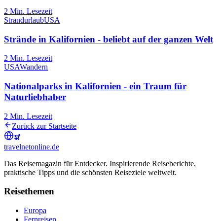
2
Min. Lesezeit
Strandurlaub
USA
Strände in Kalifornien - beliebt auf der ganzen Welt
2
Min. Lesezeit
USA
Wandern
Nationalparks in Kalifornien - ein Traum für
Naturliebhaber
2
Min. Lesezeit
Zurück zur Startseite
travel
net
online.de
Das Reisemagazin für Entdecker. Inspirierende Reiseberichte,
praktische Tipps und die schönsten Reiseziele weltweit.
Reisethemen
Europa
Fernreisen