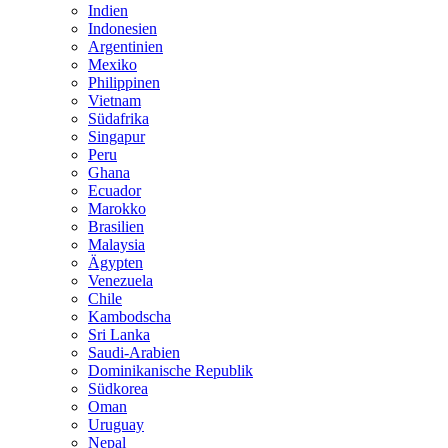
Indien
Indonesien
Argentinien
Mexiko
Philippinen
Vietnam
Südafrika
Singapur
Peru
Ghana
Ecuador
Marokko
Brasilien
Malaysia
Ägypten
Venezuela
Chile
Kambodscha
Sri Lanka
Saudi-Arabien
Dominikanische Republik
Südkorea
Oman
Uruguay
Nepal