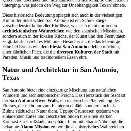
unterging, was jedoch den Weg zur Unabhängigkeit Texan' ebnete.
Diese historische Bedeutung spiegelt sich auch in der vielseitigen
Kultur der Stadt wider. San Antonio ist ein Schmelztiegel
verschiedenster kultureller Einflüsse, was sich nicht nur in den
architektonischen Wahrzeichen
wie den spanischen Missionen,
sondern auch in der lokalen Küche, der Kunst und den Festivitäten
zeigt. Jährlich zieht es Millionen Besucher an, die das lebendige
Erbe bei Events wie dem
Fiesta San Antonio
erleben möchten,
einer jährlichen Feier, die die
diversen Kulturen der Stadt
mit
Paraden, Musik und traditionellem Essen ehrt.
Natur und Architektur in San Antonio,
Texas
San Antonio bietet eine einzigartige Mischung aus natürlichen
Wundern und architektonischer Pracht. Das Herzstück der Stadt ist
der
San Antonio River Walk
, ein malerischer Pfad entlang des
Flusses, der nicht nur zum Flanieren einlädt, sondern auch als
Bühne städtischer Natur dient. Üppige Grünoasen gesäumt von
einladenden Cafés und Geschäften bilden hier einen starken
Kontrast zur Großstadtatmosphäre. In unmittelbarer Nähe ragt die
bekannte
Alamo Mission
empor, die als historisches Wahrzeichen