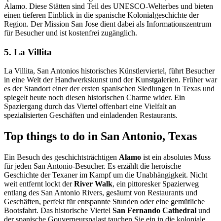
Alamo. Diese Stätten sind Teil des UNESCO-Welterbes und bieten
einen tieferen Einblick in die spanische Kolonialgeschichte der
Region. Der Mission San Jose dient dabei als Informationszentrum
für Besucher und ist kostenfrei zugänglich.
5. La Villita
La Villita, San Antonios historisches Künstlerviertel, führt Besucher
in eine Welt der Handwerkskunst und der Kunstgalerien. Früher war
es der Standort einer der ersten spanischen Siedlungen in Texas und
spiegelt heute noch diesen historischen Charme wider. Ein
Spaziergang durch das Viertel offenbart eine Vielfalt an
spezialisierten Geschäften und einladenden Restaurants.
Top things to do in San Antonio, Texas
Ein Besuch des geschichtsträchtigen
Alamo
ist ein absolutes Muss
für jeden San Antonio-Besucher. Es erzählt die heroische
Geschichte der Texaner im Kampf um die Unabhängigkeit. Nicht
weit entfernt lockt der
River Walk
, ein pittoresker Spazierweg
entlang des San Antonio Rivers, gesäumt von Restaurants und
Geschäften, perfekt für entspannte Stunden oder eine gemütliche
Bootsfahrt. Das historische Viertel
San Fernando Cathedral
und
der spanische Gouverneurspalast tauchen Sie ein in die koloniale