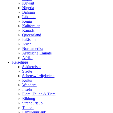
Kuwait
Nigeria
Bahrain
Libanon
Kenia
Kalifornien
Kanada
Queensland
Palästina
Asien
Nordamerika
Arabische Emirate
Afrika
Reisetipps
Städtereisen
Städte
Sehenswürdigkeiten
Kultur
Wandern
Inseln
Flora, Fauna & Tiere
Bildung
Strandurlaub
Touren
Familienurlaub