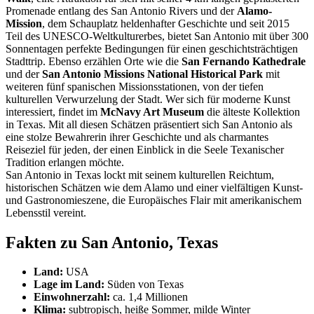
Promenade entlang des San Antonio Rivers und der
Alamo-
Mission
, dem Schauplatz heldenhafter Geschichte und seit 2015
Teil des UNESCO-Weltkulturerbes, bietet San Antonio mit über 300
Sonnentagen perfekte Bedingungen für einen geschichtsträchtigen
Stadttrip. Ebenso erzählen Orte wie die
San Fernando Kathedrale
und der
San Antonio Missions National Historical Park
mit
weiteren fünf spanischen Missionsstationen, von der tiefen
kulturellen Verwurzelung der Stadt. Wer sich für moderne Kunst
interessiert, findet im
McNavy Art Museum
die älteste Kollektion
in Texas. Mit all diesen Schätzen präsentiert sich San Antonio als
eine stolze Bewahrerin ihrer Geschichte und als charmantes
Reiseziel für jeden, der einen Einblick in die Seele Texanischer
Tradition erlangen möchte.
San Antonio in Texas lockt mit seinem kulturellen Reichtum,
historischen Schätzen wie dem Alamo und einer vielfältigen Kunst-
und Gastronomieszene, die Europäisches Flair mit amerikanischem
Lebensstil vereint.
Fakten zu San Antonio, Texas
Land:
USA
Lage im Land:
Süden von Texas
Einwohnerzahl:
ca. 1,4 Millionen
Klima:
subtropisch, heiße Sommer, milde Winter