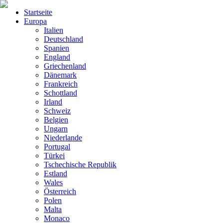
Startseite
Europa
Italien
Deutschland
Spanien
England
Griechenland
Dänemark
Frankreich
Schottland
Irland
Schweiz
Belgien
Ungarn
Niederlande
Portugal
Türkei
Tschechische Republik
Estland
Wales
Österreich
Polen
Malta
Monaco