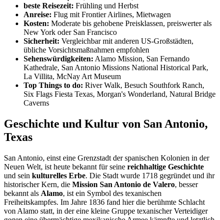
beste Reisezeit:
Frühling und Herbst
Anreise:
Flug mit Frontier Airlines, Mietwagen
Kosten:
Moderate bis gehobene Preisklassen, preiswerter als
New York oder San Francisco
Sicherheit:
Vergleichbar mit anderen US-Großstädten,
übliche Vorsichtsmaßnahmen empfohlen
Sehenswürdigkeiten:
Alamo Mission, San Fernando
Kathedrale, San Antonio Missions National Historical Park,
La Villita, McNay Art Museum
Top Things to do:
River Walk, Besuch Southfork Ranch,
Six Flags Fiesta Texas, Morgan's Wonderland, Natural Bridge
Caverns
Geschichte und Kultur von San Antonio,
Texas
San Antonio, einst eine Grenzstadt der spanischen Kolonien in der
Neuen Welt, ist heute bekannt für seine
reichhaltige Geschichte
und sein
kulturelles Erbe
. Die Stadt wurde 1718 gegründet und ihr
historischer Kern, die
Mission San Antonio de Valero
, besser
bekannt als
Alamo
, ist ein Symbol des texanischen
Freiheitskampfes. Im Jahre 1836 fand hier die berühmte Schlacht
von Alamo statt, in der eine kleine Gruppe texanischer Verteidiger
gegen eine übermächtige mexikanische Armee kämpfte und letztlich