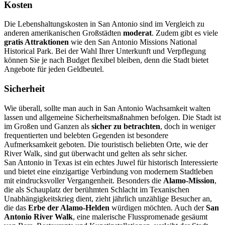
Kosten
Die Lebenshaltungskosten in San Antonio sind im Vergleich zu
anderen amerikanischen Großstädten
moderat
. Zudem gibt es viele
gratis Attraktionen
wie den San Antonio Missions National
Historical Park. Bei der Wahl Ihrer Unterkunft und Verpflegung
können Sie je nach Budget flexibel bleiben, denn die Stadt bietet
Angebote für jeden Geldbeutel.
Sicherheit
Wie überall, sollte man auch in San Antonio Wachsamkeit walten
lassen und allgemeine Sicherheitsmaßnahmen befolgen. Die Stadt ist
im Großen und Ganzen als
sicher zu betrachten
, doch in weniger
frequentierten und belebten Gegenden ist besondere
Aufmerksamkeit geboten. Die touristisch beliebten Orte, wie der
River Walk, sind gut überwacht und gelten als sehr sicher.
San Antonio in Texas ist ein echtes Juwel für historisch Interessierte
und bietet eine einzigartige Verbindung von modernem Stadtleben
mit eindrucksvoller Vergangenheit. Besonders die
Alamo-Mission
,
die als Schauplatz der berühmten Schlacht im Texanischen
Unabhängigkeitskrieg dient, zieht jährlich unzählige Besucher an,
die das
Erbe der Alamo-Helden
würdigen möchten. Auch der
San
Antonio River Walk
, eine malerische Flusspromenade gesäumt