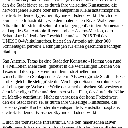
den die Stadt bietet, sei es durch ihre vielseitige Kunstszene, die
hervorragende Küche oder ihre entspannte Kleinstadtatmosphäre,
die trotz fehlender typischer Skyline einladend wirkt. Durch die
touristische Infrastruktur, wie den malerischen River Walk, eine
Attraktion für sich mit seiner 4 km langen gepflasterten Promenade
entlang des San Antonio Rivers und der Alamo-Mission, dem
Schauplatz heldenhafter Geschichte und seit 2015 Teil des
UNESCO-Weltkulturerbes, bietet San Antonio mit über 300
Sonnentagen perfekte Bedingungen für einen geschichtsträchtigen
Stadttrip.
San Antonio, Texas ist eine Stadt der Kontraste - Heimat von rund
1.4 Millionen Menschen, gebettet in die weitläufigen Ebenen von
Texas und doch pulsierend mit dem industriellen und
wirtschaftlichen Schlag seiner Adern. Als zweitgrößte Stadt in Texas
und zugleich die siebtgrößte der Vereinigten Staaten verbindet sie
auf einzigartige Weise die Weite des amerikanischen Südwestens mit
dem lebendigen Erbe und dem exotischen Flair, das durch die Nähe
zu Mexiko geprägt ist. Nicht zu vergessen der hohe Freizeitwert,
den die Stadt bietet, sei es durch ihre vielseitige Kunstszene, die
hervorragende Küche oder ihre entspannte Kleinstadtatmosphäre,
die trotz fehlender typischer Skyline einladend wirkt.
Durch die touristische Infrastruktur, wie den malerischen
River
Walk
, eine Attraktion für sich mit seiner 4 km langen gepflasterten