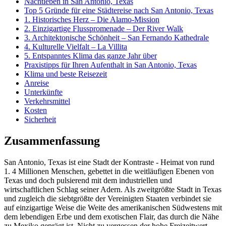
Nachtleben in San Antonio, Texas
Top 5 Gründe für eine Städtereise nach San Antonio, Texas
1. Historisches Herz – Die Alamo-Mission
2. Einzigartige Flusspromenade – Der River Walk
3. Architektonische Schönheit – San Fernando Kathedrale
4. Kulturelle Vielfalt – La Villita
5. Entspanntes Klima das ganze Jahr über
Praxistipps für Ihren Aufenthalt in San Antonio, Texas
Klima und beste Reisezeit
Anreise
Unterkünfte
Verkehrsmittel
Kosten
Sicherheit
Zusammenfassung
San Antonio, Texas ist eine Stadt der Kontraste - Heimat von rund
1. 4 Millionen Menschen, gebettet in die weitläufigen Ebenen von
Texas und doch pulsierend mit dem industriellen und
wirtschaftlichen Schlag seiner Adern. Als zweitgrößte Stadt in Texas
und zugleich die siebtgrößte der Vereinigten Staaten verbindet sie
auf einzigartige Weise die Weite des amerikanischen Südwestens mit
dem lebendigen Erbe und dem exotischen Flair, das durch die Nähe
zu Mexiko geprägt ist. Nicht zu vergessen der hohe Freizeitwert,