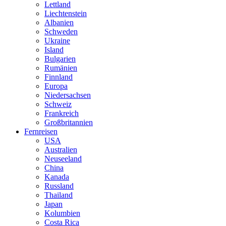
Lettland
Liechtenstein
Albanien
Schweden
Ukraine
Island
Bulgarien
Rumänien
Finnland
Europa
Niedersachsen
Schweiz
Frankreich
Großbritannien
Fernreisen
USA
Australien
Neuseeland
China
Kanada
Russland
Thailand
Japan
Kolumbien
Costa Rica