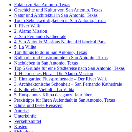
Fakten zu San Antonio, Texas
Geschichte und Kultur von San Antonio, Texas
Natur und Architektur in San Antonio, Texas
Top 5 Sehenswürdigkeiten in San Antonio, Texas
1. River Walk
2. Alamo Mission
3. San Fernando Kathedrale
4. San Antonio Missions National Historical Park
5. La Villita
Top things to do in San Antonio, Texas
Kulinarik und Gastronomie in San Antonio, Texas
Nachtleben in San Antonio, Texas
Top 5 Gründe für eine Städtereise nach San Antonio, Texas
1. Historisches Herz – Die Alamo-Mission
2. Einzigartige Flusspromenade – Der River Walk
3. Architektonische Schönheit – San Fernando Kathedrale
4. Kulturelle Vielfalt – La Villita
5. Entspanntes Klima das ganze Jahr über
Praxistipps für Ihren Aufenthalt in San Antonio, Texas
Klima und beste Reisezeit
Anreise
Unterkünfte
Verkehrsmittel
Kosten
Sicherheit