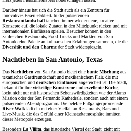
Herz jedes Fleischliebhabers höherschlagen lassen.
Darüber hinaus hat sich die Stadt auch als ein Zentrum für
innovatives Essen etabliert. In der pulsierenden
Restaurantlandschaft
tauchen immer wieder neue, kreative
Konzepte auf, die lokale Zutaten in den Mittelpunkt rücken und mit
internationalen Einflüssen spielen. Besucher können in den
zahlreichen Restaurants, Food Trucks und Märkten von San
Antonio eine Palette an kulinarischen Erfahrungen sammeln, die die
Diversität und den Charme
der Stadt widerspiegeln.
Nachtleben in San Antonio, Texas
Das
Nachtleben
von San Antonio bietet eine
bunte Mischung
aus
texanischer Gastfreundschaft und mexikanischem Flair, die mit
europäischen und
deutschen Einflüssen
angereichert ist. Die Stadt,
bekannt für ihre
vielseitige Kunstszene
und
exzellente Küche
,
lockt nicht nur mit historischen Sehenswürdigkeiten wie der Alamo
Mission oder der San Fernando Kathedrale, sondern auch mit einem
pulsierenden Abendprogramm. Die belebte Fußgängerpromenade
River Walk
lädt ein mit einer Vielfalt an Restaurants, Bars und
Live-Musik, die das Gefühl einer Kleinstadtatmosphäre inmitten
dieser Metropole erzeugen.
Besonders
La Villita
, das historische Viertel der Stadt, zieht mit