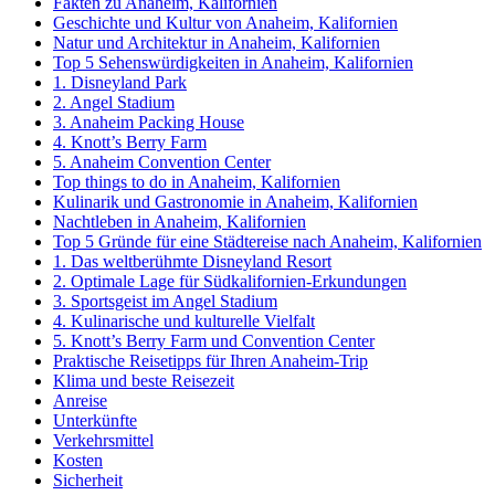
Fakten zu Anaheim, Kalifornien
Geschichte und Kultur von Anaheim, Kalifornien
Natur und Architektur in Anaheim, Kalifornien
Top 5 Sehenswürdigkeiten in Anaheim, Kalifornien
1. Disneyland Park
2. Angel Stadium
3. Anaheim Packing House
4. Knott’s Berry Farm
5. Anaheim Convention Center
Top things to do in Anaheim, Kalifornien
Kulinarik und Gastronomie in Anaheim, Kalifornien
Nachtleben in Anaheim, Kalifornien
Top 5 Gründe für eine Städtereise nach Anaheim, Kalifornien
1. Das weltberühmte Disneyland Resort
2. Optimale Lage für Südkalifornien-Erkundungen
3. Sportsgeist im Angel Stadium
4. Kulinarische und kulturelle Vielfalt
5. Knott’s Berry Farm und Convention Center
Praktische Reisetipps für Ihren Anaheim-Trip
Klima und beste Reisezeit
Anreise
Unterkünfte
Verkehrsmittel
Kosten
Sicherheit