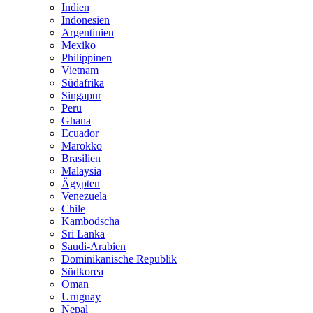
Indien
Indonesien
Argentinien
Mexiko
Philippinen
Vietnam
Südafrika
Singapur
Peru
Ghana
Ecuador
Marokko
Brasilien
Malaysia
Ägypten
Venezuela
Chile
Kambodscha
Sri Lanka
Saudi-Arabien
Dominikanische Republik
Südkorea
Oman
Uruguay
Nepal