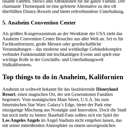
rasante Fahrten, Shows und Attraktionen für die ganze Familie. Der
charmante Themenpark ist eine gefeierte Alternative zu den oft
überfüllten Disney-Resorts und bietet erdverbundene Unterhaltung.
5. Anaheim Convention Center
Als größtes Kongresszentrum an der Westküste der USA zieht das
Anaheim Convention Center Besucher aus aller Welt an. Sei es für
Fachkonferenzen, große Messen oder gesellschaftliche
Veranstaltungen – das moderne und weitläufige Gebäudekomplex
verbindet Funktionalität mit hochkarätigen Events und spielt eine
wichtige Rolle in der Geschäfts- und Unterhaltungswelt
Südkaliforniens.
Top things to do in Anaheim, Kalifornien
Anaheim ist weltweit bekannt für das faszinierende
Disneyland
Resort
, einen magischen Ort, der seit Generationen Familien
begeistert. Vom nostalgischen Main Street, U.S.A. bis zum
futuristischen Star Wars: Galaxy’s Edge, bietet der Park eine
einzigartige Mischung aus Nostalgie und Innovation. Doch die Stadt
hat noch mehr zu bieten: Baseball-Fans sollten sich ein Spiel der
Los Angeles Angels
im Angel Stadium nicht entgehen lassen, das
mit seiner mitreißenden Atmosphäre zu einem unvergesslichen