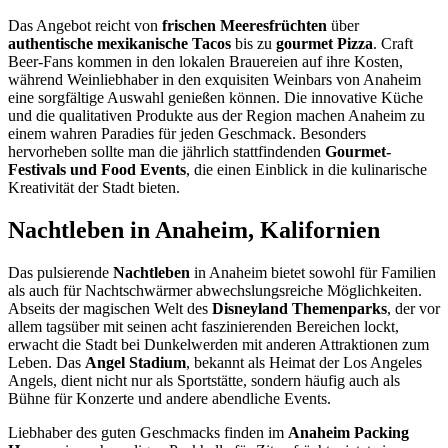
Das Angebot reicht von
frischen Meeresfrüchten
über
authentische mexikanische Tacos
bis zu
gourmet Pizza
. Craft
Beer-Fans kommen in den lokalen Brauereien auf ihre Kosten,
während Weinliebhaber in den exquisiten Weinbars von Anaheim
eine sorgfältige Auswahl genießen können. Die innovative Küche
und die qualitativen Produkte aus der Region machen Anaheim zu
einem wahren Paradies für jeden Geschmack. Besonders
hervorheben sollte man die jährlich stattfindenden
Gourmet-
Festivals und Food Events
, die einen Einblick in die kulinarische
Kreativität der Stadt bieten.
Nachtleben in Anaheim, Kalifornien
Das pulsierende
Nachtleben
in Anaheim bietet sowohl für Familien
als auch für Nachtschwärmer abwechslungsreiche Möglichkeiten.
Abseits der magischen Welt des
Disneyland Themenparks
, der vor
allem tagsüber mit seinen acht faszinierenden Bereichen lockt,
erwacht die Stadt bei Dunkelwerden mit anderen Attraktionen zum
Leben. Das
Angel Stadium
, bekannt als Heimat der Los Angeles
Angels, dient nicht nur als Sportstätte, sondern häufig auch als
Bühne für Konzerte und andere abendliche Events.
Liebhaber des guten Geschmacks finden im
Anaheim Packing