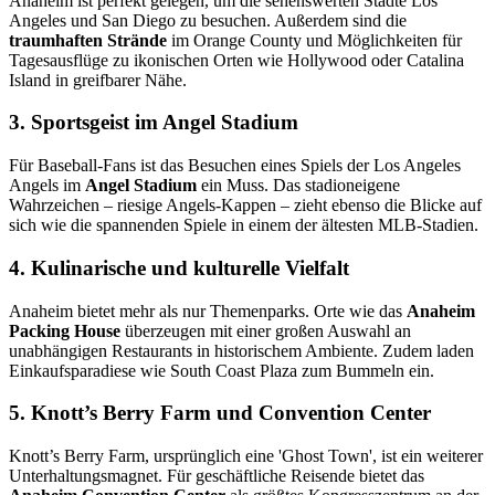
Anaheim ist perfekt gelegen, um die sehenswerten Städte Los
Angeles und San Diego zu besuchen. Außerdem sind die
traumhaften Strände
im Orange County und Möglichkeiten für
Tagesausflüge zu ikonischen Orten wie Hollywood oder Catalina
Island in greifbarer Nähe.
3. Sportsgeist im Angel Stadium
Für Baseball-Fans ist das Besuchen eines Spiels der Los Angeles
Angels im
Angel Stadium
ein Muss. Das stadioneigene
Wahrzeichen – riesige Angels-Kappen – zieht ebenso die Blicke auf
sich wie die spannenden Spiele in einem der ältesten MLB-Stadien.
4. Kulinarische und kulturelle Vielfalt
Anaheim bietet mehr als nur Themenparks. Orte wie das
Anaheim
Packing House
überzeugen mit einer großen Auswahl an
unabhängigen Restaurants in historischem Ambiente. Zudem laden
Einkaufsparadiese wie South Coast Plaza zum Bummeln ein.
5. Knott’s Berry Farm und Convention Center
Knott’s Berry Farm, ursprünglich eine 'Ghost Town', ist ein weiterer
Unterhaltungsmagnet. Für geschäftliche Reisende bietet das