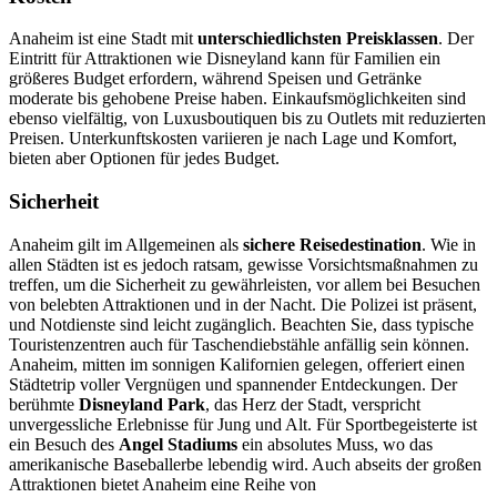
Anaheim ist eine Stadt mit
unterschiedlichsten Preisklassen
. Der
Eintritt für Attraktionen wie Disneyland kann für Familien ein
größeres Budget erfordern, während Speisen und Getränke
moderate bis gehobene Preise haben. Einkaufsmöglichkeiten sind
ebenso vielfältig, von Luxusboutiquen bis zu Outlets mit reduzierten
Preisen. Unterkunftskosten variieren je nach Lage und Komfort,
bieten aber Optionen für jedes Budget.
Sicherheit
Anaheim gilt im Allgemeinen als
sichere Reisedestination
. Wie in
allen Städten ist es jedoch ratsam, gewisse Vorsichtsmaßnahmen zu
treffen, um die Sicherheit zu gewährleisten, vor allem bei Besuchen
von belebten Attraktionen und in der Nacht. Die Polizei ist präsent,
und Notdienste sind leicht zugänglich. Beachten Sie, dass typische
Touristenzentren auch für Taschendiebstähle anfällig sein können.
Anaheim, mitten im sonnigen Kalifornien gelegen, offeriert einen
Städtetrip voller Vergnügen und spannender Entdeckungen. Der
berühmte
Disneyland Park
, das Herz der Stadt, verspricht
unvergessliche Erlebnisse für Jung und Alt. Für Sportbegeisterte ist
ein Besuch des
Angel Stadiums
ein absolutes Muss, wo das
amerikanische Baseballerbe lebendig wird. Auch abseits der großen
Attraktionen bietet Anaheim eine Reihe von