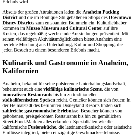
Erlebnis wird.
Abseits der großen Attraktionen laden die
Anaheim Packing
District
und die im Boutique-Stil gehaltenen Shops des
Downtown
Disney Districts
zum entspannten Bummeln ein. Kulturliebhaber
kommen im
Muzeo Museum and Cultural Center
auf ihre
Kosten, das regelmäßig wechselnde Ausstellungen präsentiert. Mit
seinen vielfältigen Aktivitätsmöglichkeiten bietet Anaheim eine
perfekte Mischung aus Unterhaltung, Kultur und Shopping, die
jeden Besuch zu einem besonderen Erlebnis macht.
Kulinarik und Gastronomie in Anaheim,
Kalifornien
Anaheim, bekannt für seine pulsierende Unterhaltungslandschaft,
beheimatet auch eine
vielfältige kulinarische Szene
, die von
innovativen Restaurants
bis hin zu traditionellen
südkalifornischen Speisen
reicht. Genießer können sich freuen: In
der Heimatstadt des berühmten Disneyland Resorts finden sich
zahlreiche gastronomische Erlebnisse
. Besucher können von
gehobenen, preisgekrönten Restaurants bis hin zu gemütlichen
Street-Food-Märkten alles erkunden. Spezialitäten wie die
kalifornische
Fusionsküche
, die lateinamerikanische oder asiatische
Einflüsse integriert, bieten einzigartige Geschmackserlebnisse.