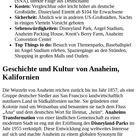
(SNA), direkte Flüge aus Deutschland
Kosten:
Vergleichbar oder leicht höher als deutsche
Großstädte, Disneyland Eintritt ab $104 für Erwachsene
Sicherheit:
Ähnlich wie in anderen US-Großstädten, Nachts
in einigen Vierteln Vorsicht geboten
Sehenswürdigkeiten:
Disneyland Park, Angel Stadium,
Anaheim Packing House, Knott’s Berry Farm, Anaheim
Convention Center
Top Things to do:
Besuch von Themenparks, Baseballspiel
im Angel Stadium erleben, Spaziergänge an den Stränden,
Shopping in großen Malls und Outlets
Geschichte und Kultur von Anaheim,
Kalifornien
Die Wurzeln von Anaheim reichen zurück bis ins Jahr 1857, als eine
Gruppe deutscher Siedler aus San Francisco landwirtschaftlich
nutzbares Land in Südkalifornien suchte. Sie gründeten eine
Kolonie rund um Weinanbau und benannten sie nach dem Fluss
„Ana“ und dem deutschen Wort für Heimat, „heim“.
Anaheims
Transformation
von einer ländlichen Gemeinschaft zu einer
modernen Stadt ist eng mit der Eröffnung des
Disneyland-Parks
im
Jahr 1955 verknüpft. Diese Entwicklung zog weltweites Interesse
auf sich und machte Anaheim zu einem globalen Synonym für