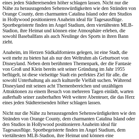
eines jeden Städtereisenden höher schlagen lassen. Nicht nur die
Nähe zu herausragenden Sehenswürdigkeiten wie den Stränden von
Orange County, dem charmanten Catalina Island oder den Studios
in Hollywood positionieren Anaheim ideal für Tagesausflüge.
Sportbegeisterte finden im Angel Stadium, dem viertältesten MLB-
Stadion, ihre Heimat und können eine Atmosphäre erleben, die
sowohl Baseballfans als auch Neulinge des Sports in ihren Bann
zieht.
Anaheim, im Herzen Südkaliforniens gelegen, ist eine Stadt, die
weit mehr zu bieten hat als nur den Weltruhm als Geburtsort von
Disneyland. Neben dem berühmten Themenpark, der die Fantasie
von Groß und Klein bereits seit seiner Gründung im Jahr 1955
beflügelt, ist diese vielseitige Stadt ein perfektes Ziel für alle, die
sowohl Unterhaltung als auch kulturelle Vielfalt suchen. Während
Disneyland mit seinen acht Themenbereichen und unzähligen
Attraktionen zu einem Besuch von mehreren Tagen einlädt, warten
außerhalb seiner zauberhaften Welt weitere Abenteuer, die das Herz
eines jeden Städtereisenden höher schlagen lassen.
Nicht nur die Nähe zu herausragenden Sehenswürdigkeiten wie den
Stränden von Orange County, dem charmanten Catalina Island oder
den Studios in Hollywood positionieren Anaheim ideal für
Tagesausflüge. Sportbegeisterte finden im Angel Stadium, dem
viertältesten MLB-Stadion, ihre Heimat und können eine