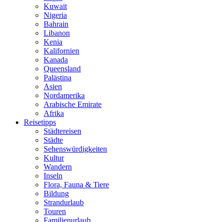
Kuwait
Nigeria
Bahrain
Libanon
Kenia
Kalifornien
Kanada
Queensland
Palästina
Asien
Nordamerika
Arabische Emirate
Afrika
Reisetipps
Städtereisen
Städte
Sehenswürdigkeiten
Kultur
Wandern
Inseln
Flora, Fauna & Tiere
Bildung
Strandurlaub
Touren
Familienurlaub