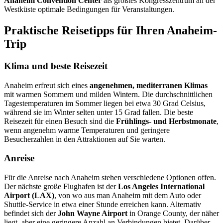
Anaheim Convention Center
als größtes Kongresszentrum an der
Westküste optimale Bedingungen für Veranstaltungen.
Praktische Reisetipps für Ihren Anaheim-
Trip
Klima und beste Reisezeit
Anaheim erfreut sich eines
angenehmen, mediterranen Klimas
mit warmen Sommern und milden Wintern. Die durchschnittlichen
Tagestemperaturen im Sommer liegen bei etwa 30 Grad Celsius,
während sie im Winter selten unter 15 Grad fallen. Die beste
Reisezeit für einen Besuch sind die
Frühlings- und Herbstmonate
,
wenn angenehm warme Temperaturen und geringere
Besucherzahlen in den Attraktionen auf Sie warten.
Anreise
Für die Anreise nach Anaheim stehen verschiedene Optionen offen.
Der nächste große Flughafen ist der
Los Angeles International
Airport (LAX)
, von wo aus man Anaheim mit dem Auto oder
Shuttle-Service in etwa einer Stunde erreichen kann. Alternativ
befindet sich der
John Wayne Airport
in Orange County, der näher
liegt, aber eine geringere Anzahl an Verbindungen bietet. Darüber