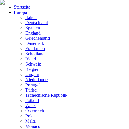
Startseite
Europa
Italien
Deutschland
Spanien
England
Griechenland
Dänemark
Frankreich
Schottland
Irland
Schweiz
Belgien
Ungarn
Niederlande
Portugal
Türkei
Tschechische Republik
Estland
Wales
Österreich
Polen
Malta
Monaco