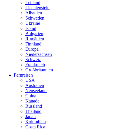
Lettland
Liechtenstein
Albanien
Schweden
Ukraine
Island
Bulgarien
Rumänien
Finnland
Europa
Niedersachsen
Schweiz
Frankreich
Großbritannien
Fernreisen
USA
Australien
Neuseeland
China
Kanada
Russland
Thailand
Japan
Kolumbien
Costa Rica