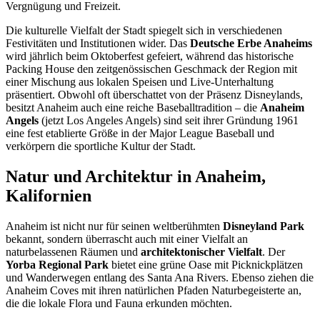
Vergnügung und Freizeit.
Die kulturelle Vielfalt der Stadt spiegelt sich in verschiedenen
Festivitäten und Institutionen wider. Das
Deutsche Erbe Anaheims
wird jährlich beim Oktoberfest gefeiert, während das historische
Packing House den zeitgenössischen Geschmack der Region mit
einer Mischung aus lokalen Speisen und Live-Unterhaltung
präsentiert. Obwohl oft überschattet von der Präsenz Disneylands,
besitzt Anaheim auch eine reiche Baseballtradition – die
Anaheim
Angels
(jetzt Los Angeles Angels) sind seit ihrer Gründung 1961
eine fest etablierte Größe in der Major League Baseball und
verkörpern die sportliche Kultur der Stadt.
Natur und Architektur in Anaheim,
Kalifornien
Anaheim ist nicht nur für seinen weltberühmten
Disneyland Park
bekannt, sondern überrascht auch mit einer Vielfalt an
naturbelassenen Räumen und
architektonischer Vielfalt
. Der
Yorba Regional Park
bietet eine grüne Oase mit Picknickplätzen
und Wanderwegen entlang des Santa Ana Rivers. Ebenso ziehen die
Anaheim Coves mit ihren natürlichen Pfaden Naturbegeisterte an,
die die lokale Flora und Fauna erkunden möchten.