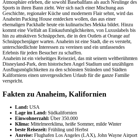
Atmosphäre erleben, die sowohl Baseballfans als auch Neulinge des
Sports in ihren Bann zieht. Wer sich nach einer Mischung aus
Geschichte, regionaler Küche und modernem Flair sehnt, wird das
Anaheim Packing House entdecken wollen, das aus einer
ehemaligen Packhalle heute ein kulinarisches Mekka bildet. Hinzu
kommt eine Vielfalt an Einkaufsmöglichkeiten, von Luxuslabels bis
hin zu attraktiven Schnäppchen, die in den Outlets at Orange auf
Schnäppchenjäger warten. Anaheim ist eine Stadt, die es versteht,
unterschiedlichste Interessen zu vereinen und ein umfassendes
Erlebnis für jeden Besucher zu schaffen.
Anaheim ist ein vielseitiges Reiseziel, das mit seinem weltberühmten
Disneyland-Park, dem historischen Angel Stadium und unzähligen
Ausflugsmöglichkeiten zu den schönsten Stränden und Städten
Kaliforniens einen unvergesslichen Urlaub für die ganze Familie
verspricht.
Fakten zu Anaheim, Kalifornien
Land:
USA
Lage im Land:
Südkalifornien
Einwohnerzahl:
Über 350.000
Klima:
Mittelmeerklima, heiße Sommer, milde Winter
beste Reisezeit:
Frühling und Herbst
Anreise:
Flughafen Los Angeles (LAX), John Wayne Airport