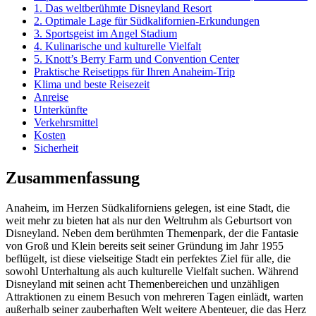
1. Das weltberühmte Disneyland Resort
2. Optimale Lage für Südkalifornien-Erkundungen
3. Sportsgeist im Angel Stadium
4. Kulinarische und kulturelle Vielfalt
5. Knott’s Berry Farm und Convention Center
Praktische Reisetipps für Ihren Anaheim-Trip
Klima und beste Reisezeit
Anreise
Unterkünfte
Verkehrsmittel
Kosten
Sicherheit
Zusammenfassung
Anaheim, im Herzen Südkaliforniens gelegen, ist eine Stadt, die
weit mehr zu bieten hat als nur den Weltruhm als Geburtsort von
Disneyland. Neben dem berühmten Themenpark, der die Fantasie
von Groß und Klein bereits seit seiner Gründung im Jahr 1955
beflügelt, ist diese vielseitige Stadt ein perfektes Ziel für alle, die
sowohl Unterhaltung als auch kulturelle Vielfalt suchen. Während
Disneyland mit seinen acht Themenbereichen und unzähligen
Attraktionen zu einem Besuch von mehreren Tagen einlädt, warten
außerhalb seiner zauberhaften Welt weitere Abenteuer, die das Herz