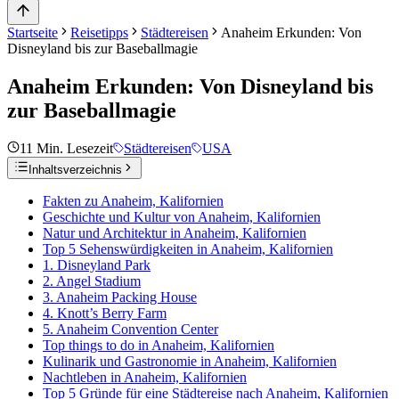
Startseite
Reisetipps
Städtereisen
Anaheim Erkunden: Von
Disneyland bis zur Baseballmagie
Anaheim Erkunden: Von Disneyland bis
zur Baseballmagie
11
Min. Lesezeit
Städtereisen
USA
Inhaltsverzeichnis
Fakten zu Anaheim, Kalifornien
Geschichte und Kultur von Anaheim, Kalifornien
Natur und Architektur in Anaheim, Kalifornien
Top 5 Sehenswürdigkeiten in Anaheim, Kalifornien
1. Disneyland Park
2. Angel Stadium
3. Anaheim Packing House
4. Knott’s Berry Farm
5. Anaheim Convention Center
Top things to do in Anaheim, Kalifornien
Kulinarik und Gastronomie in Anaheim, Kalifornien
Nachtleben in Anaheim, Kalifornien
Top 5 Gründe für eine Städtereise nach Anaheim, Kalifornien