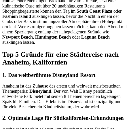
House
, einer ehemaligen Packhalle für Zitrusfrüchte, jetzt eine
kulinarische Oase mit über 20 unabhängigen Restaurants.
Shoppingbegeisterte können den Tag im
South Coast Plaza
oder
Fashion Island
ausklingen lassen, bevor die Nacht in einem der
Clubs oder Bars in stimmungsvoller Atmosphäre ihren Höhepunkt
erreicht. Wer es ruhiger angehen lassen möchte, kann den Abend mit
einem Spaziergang entlang der nahegelegenen Strände wie
Newport Beach
,
Huntington Beach
oder
Laguna Beach
ausklingen lassen.
Top 5 Gründe für eine Städtereise nach
Anaheim, Kalifornien
1. Das weltberühmte Disneyland Resort
Anaheim ist das Zuhause des ersten und weltweit meistbesuchten
Themenparks:
Disneyland
. Der von Walt Disney persönlich
entworfene Park bietet mit seinen 8 Themenbereichen tagelangen
Spaß für Familien. Das Erlebnis im Disneyland ist einzigartig und
für viele Besucher ein Kindheitstraum, der wahr wird.
2. Optimale Lage für Südkalifornien-Erkundungen