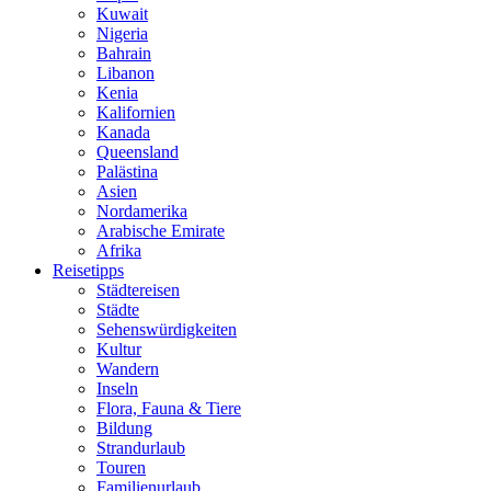
Kuwait
Nigeria
Bahrain
Libanon
Kenia
Kalifornien
Kanada
Queensland
Palästina
Asien
Nordamerika
Arabische Emirate
Afrika
Reisetipps
Städtereisen
Städte
Sehenswürdigkeiten
Kultur
Wandern
Inseln
Flora, Fauna & Tiere
Bildung
Strandurlaub
Touren
Familienurlaub