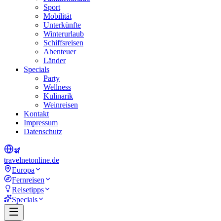
Sport
Mobilität
Unterkünfte
Winterurlaub
Schiffsreisen
Abenteuer
Länder
Specials
Party
Wellness
Kulinarik
Weinreisen
Kontakt
Impressum
Datenschutz
travel
net
online.de
Europa
Fernreisen
Reisetipps
Specials