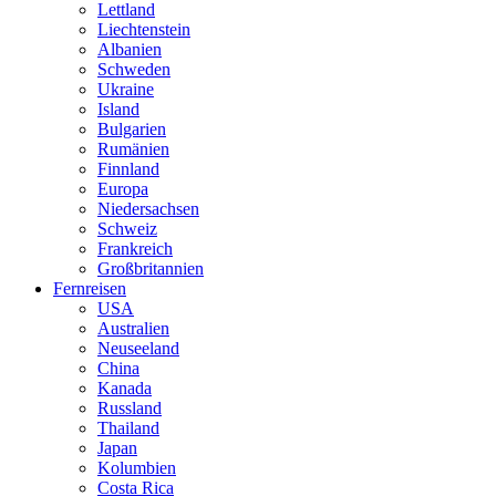
Lettland
Liechtenstein
Albanien
Schweden
Ukraine
Island
Bulgarien
Rumänien
Finnland
Europa
Niedersachsen
Schweiz
Frankreich
Großbritannien
Fernreisen
USA
Australien
Neuseeland
China
Kanada
Russland
Thailand
Japan
Kolumbien
Costa Rica