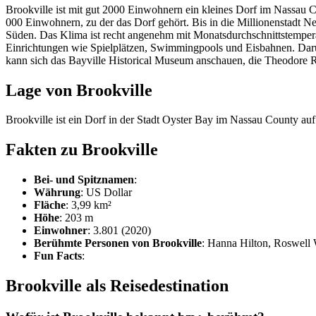
Brookville ist mit gut 2000 Einwohnern ein kleines Dorf im Nassau 
000 Einwohnern, zu der das Dorf gehört. Bis in die Millionenstadt 
Süden. Das Klima ist recht angenehm mit Monatsdurchschnittstempera
Einrichtungen wie Spielplätzen, Swimmingpools und Eisbahnen. Darübe
kann sich das Bayville Historical Museum anschauen, die Theodore R
Lage von Brookville
Brookville ist ein Dorf in der Stadt Oyster Bay im Nassau County au
Fakten zu Brookville
Bei- und Spitznamen
:
Währung
: US Dollar
Fläche
: 3,99 km²
Höhe
: 203 m
Einwohner
: 3.801 (2020)
Berühmte Personen von Brookville
: Hanna Hilton, Roswell
Fun Facts
:
Brookville als Reisedestination