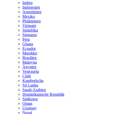
Indien
Indonesien
Argentinien
Mexiko
Philippinen
Vietnam
Südafrika
Singapur
Peru
Ghana
Ecuador
Marokko
Brasilien
Malaysia
Ägypten
Venezuela
Chile
Kambodscha
Sri Lanka
Saudi-Arabien
Dominikanische Republik
Südkorea
Oman
Uruguay
Nepal