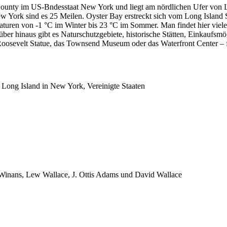
County im US-Bndesstaat New York und liegt am nördlichen Ufer von Lo
New York sind es 25 Meilen. Oyster Bay erstreckt sich vom Long Islan
turen von -1 °C im Winter bis 23 °C im Sommer. Man findet hier viele
r hinaus gibt es Naturschutzgebiete, historische Stätten, Einkaufsmö
oosevelt Statue, das Townsend Museum oder das Waterfront Center – fü
f Long Island in New York, Vereinigte Staaten
 Winans, Lew Wallace, J. Ottis Adams und David Wallace