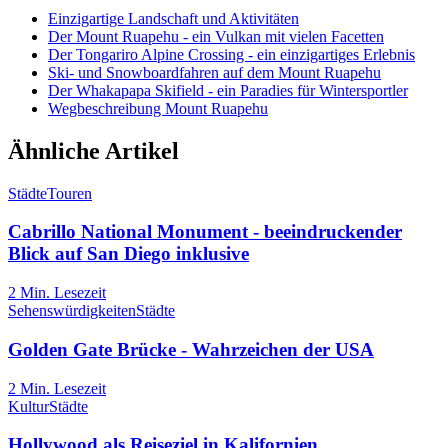
Einzigartige Landschaft und Aktivitäten
Der Mount Ruapehu - ein Vulkan mit vielen Facetten
Der Tongariro Alpine Crossing - ein einzigartiges Erlebnis
Ski- und Snowboardfahren auf dem Mount Ruapehu
Der Whakapapa Skifield - ein Paradies für Wintersportler
Wegbeschreibung Mount Ruapehu
Ähnliche Artikel
Städte
Touren
Cabrillo National Monument - beeindruckender
Blick auf San Diego inklusive
2
Min. Lesezeit
Sehenswürdigkeiten
Städte
Golden Gate Brücke - Wahrzeichen der USA
2
Min. Lesezeit
Kultur
Städte
Hollywood als Reiseziel in Kalifornien