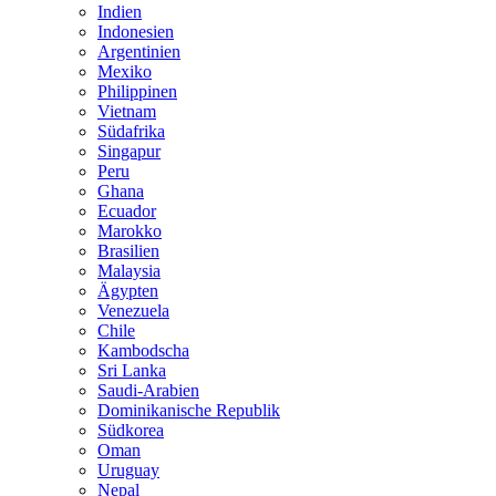
Indien
Indonesien
Argentinien
Mexiko
Philippinen
Vietnam
Südafrika
Singapur
Peru
Ghana
Ecuador
Marokko
Brasilien
Malaysia
Ägypten
Venezuela
Chile
Kambodscha
Sri Lanka
Saudi-Arabien
Dominikanische Republik
Südkorea
Oman
Uruguay
Nepal