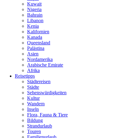
Kuwait
Nigeria
Bahrain
Libanon
Kenia
Kalifornien
Kanada
Queensland
Palästina
Asien
Nordamerika
Arabische Emirate
Afrika
Reisetipps
Städtereisen
Städte
Sehenswürdigkeiten
Kultur
Wandern
Inseln
Flora, Fauna & Tiere
Bildung
Strandurlaub
Touren
Familienurlaub