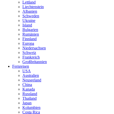
Lettland
Liechtenstein
Albanien
Schweden
Ukraine
Island
Bulgarien
Rumänien
Finnland
Europa
Niedersachsen
Schweiz
Frankreich
Großbritannien
Fernreisen
USA
Australien
Neuseeland
China
Kanada
Russland
Thailand
Japan
Kolumbien
Costa Rica