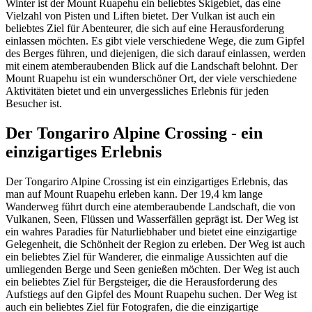
Winter ist der Mount Ruapehu ein beliebtes Skigebiet, das eine
Vielzahl von Pisten und Liften bietet. Der Vulkan ist auch ein
beliebtes Ziel für Abenteurer, die sich auf eine Herausforderung
einlassen möchten. Es gibt viele verschiedene Wege, die zum Gipfel
des Berges führen, und diejenigen, die sich darauf einlassen, werden
mit einem atemberaubenden Blick auf die Landschaft belohnt. Der
Mount Ruapehu ist ein wunderschöner Ort, der viele verschiedene
Aktivitäten bietet und ein unvergessliches Erlebnis für jeden
Besucher ist.
Der Tongariro Alpine Crossing - ein
einzigartiges Erlebnis
Der Tongariro Alpine Crossing ist ein einzigartiges Erlebnis, das
man auf Mount Ruapehu erleben kann. Der 19,4 km lange
Wanderweg führt durch eine atemberaubende Landschaft, die von
Vulkanen, Seen, Flüssen und Wasserfällen geprägt ist. Der Weg ist
ein wahres Paradies für Naturliebhaber und bietet eine einzigartige
Gelegenheit, die Schönheit der Region zu erleben. Der Weg ist auch
ein beliebtes Ziel für Wanderer, die einmalige Aussichten auf die
umliegenden Berge und Seen genießen möchten. Der Weg ist auch
ein beliebtes Ziel für Bergsteiger, die die Herausforderung des
Aufstiegs auf den Gipfel des Mount Ruapehu suchen. Der Weg ist
auch ein beliebtes Ziel für Fotografen, die die einzigartige