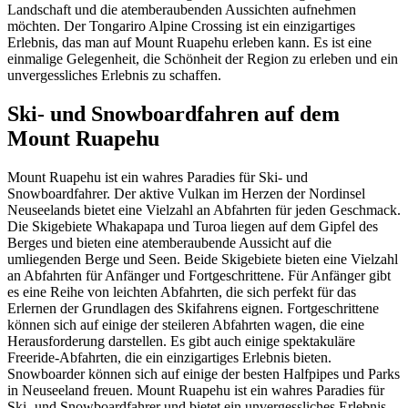
Landschaft und die atemberaubenden Aussichten aufnehmen
möchten. Der Tongariro Alpine Crossing ist ein einzigartiges
Erlebnis, das man auf Mount Ruapehu erleben kann. Es ist eine
einmalige Gelegenheit, die Schönheit der Region zu erleben und ein
unvergessliches Erlebnis zu schaffen.
Ski- und Snowboardfahren auf dem
Mount Ruapehu
Mount Ruapehu ist ein wahres Paradies für Ski- und
Snowboardfahrer. Der aktive Vulkan im Herzen der Nordinsel
Neuseelands bietet eine Vielzahl an Abfahrten für jeden Geschmack.
Die Skigebiete Whakapapa und Turoa liegen auf dem Gipfel des
Berges und bieten eine atemberaubende Aussicht auf die
umliegenden Berge und Seen. Beide Skigebiete bieten eine Vielzahl
an Abfahrten für Anfänger und Fortgeschrittene. Für Anfänger gibt
es eine Reihe von leichten Abfahrten, die sich perfekt für das
Erlernen der Grundlagen des Skifahrens eignen. Fortgeschrittene
können sich auf einige der steileren Abfahrten wagen, die eine
Herausforderung darstellen. Es gibt auch einige spektakuläre
Freeride-Abfahrten, die ein einzigartiges Erlebnis bieten.
Snowboarder können sich auf einige der besten Halfpipes und Parks
in Neuseeland freuen. Mount Ruapehu ist ein wahres Paradies für
Ski- und Snowboardfahrer und bietet ein unvergessliches Erlebnis.