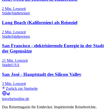
2
Min. Lesezeit
Städte
Städtereisen
Long Beach (Kalifornien) als Reiseziel
2
Min. Lesezeit
Städte
Städtereisen
San Francisco - elektrisierende Energie in der Stadt
der Gegensätze
21
Min. Lesezeit
Städte
USA
San José - Hauptstadt des Silicon Valley
3
Min. Lesezeit
Zurück zur Startseite
travel
net
online.de
Das Reisemagazin für Entdecker. Inspirierende Reiseberichte,