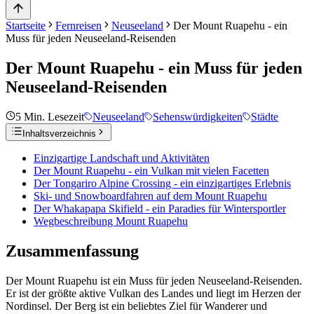
Startseite
Fernreisen
Neuseeland
Der Mount Ruapehu - ein
Muss für jeden Neuseeland-Reisenden
Der Mount Ruapehu - ein Muss für jeden
Neuseeland-Reisenden
5
Min. Lesezeit
Neuseeland
Sehenswürdigkeiten
Städte
Inhaltsverzeichnis
Einzigartige Landschaft und Aktivitäten
Der Mount Ruapehu - ein Vulkan mit vielen Facetten
Der Tongariro Alpine Crossing - ein einzigartiges Erlebnis
Ski- und Snowboardfahren auf dem Mount Ruapehu
Der Whakapapa Skifield - ein Paradies für Wintersportler
Wegbeschreibung Mount Ruapehu
Zusammenfassung
Der Mount Ruapehu ist ein Muss für jeden Neuseeland-Reisenden.
Er ist der größte aktive Vulkan des Landes und liegt im Herzen der
Nordinsel. Der Berg ist ein beliebtes Ziel für Wanderer und