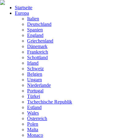
Startseite
Europa
Italien
Deutschland
Spanien
England
Griechenland
Dänemark
Frankreich
Schottland
Irland
Schweiz
Belgien
Ungarn
Niederlande
Portugal
Türkei
Tschechische Republik
Estland
Wales
Österreich
Polen
Malta
Monaco