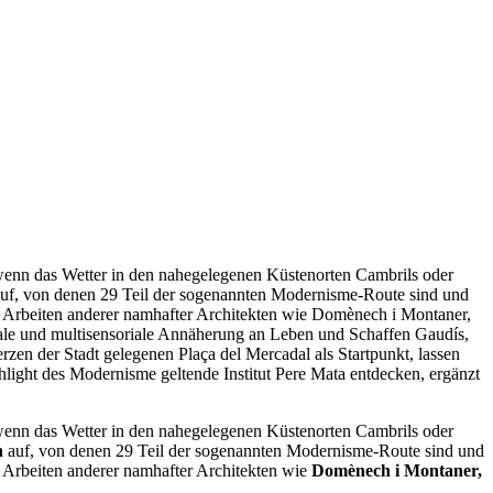
st wenn das Wetter in den nahegelegenen Küstenorten Cambrils oder
 auf, von denen 29 Teil der sogenannten Modernisme-Route sind und
ie Arbeiten anderer namhafter Architekten wie Domènech i Montaner,
diale und multisensoriale Annäherung an Leben und Schaffen Gaudís,
en der Stadt gelegenen Plaça del Mercadal als Startpunkt, lassen
ight des Modernisme geltende Institut Pere Mata entdecken, ergänzt
st wenn das Wetter in den nahegelegenen Küstenorten Cambrils oder
n
auf, von denen 29 Teil der sogenannten Modernisme-Route sind und
e Arbeiten anderer namhafter Architekten wie
Domènech i Montaner,