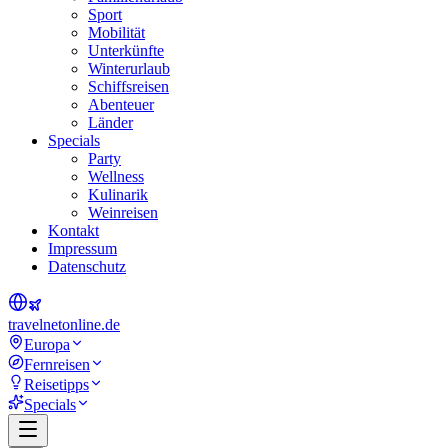
Sport
Mobilität
Unterkünfte
Winterurlaub
Schiffsreisen
Abenteuer
Länder
Specials
Party
Wellness
Kulinarik
Weinreisen
Kontakt
Impressum
Datenschutz
travel
net
online.de
Europa
Fernreisen
Reisetipps
Specials