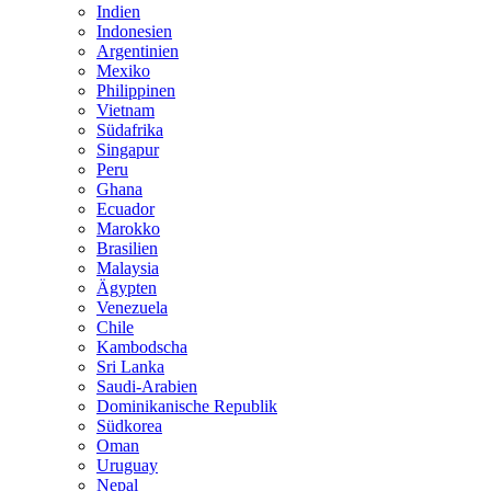
Indien
Indonesien
Argentinien
Mexiko
Philippinen
Vietnam
Südafrika
Singapur
Peru
Ghana
Ecuador
Marokko
Brasilien
Malaysia
Ägypten
Venezuela
Chile
Kambodscha
Sri Lanka
Saudi-Arabien
Dominikanische Republik
Südkorea
Oman
Uruguay
Nepal