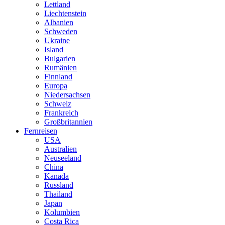
Lettland
Liechtenstein
Albanien
Schweden
Ukraine
Island
Bulgarien
Rumänien
Finnland
Europa
Niedersachsen
Schweiz
Frankreich
Großbritannien
Fernreisen
USA
Australien
Neuseeland
China
Kanada
Russland
Thailand
Japan
Kolumbien
Costa Rica