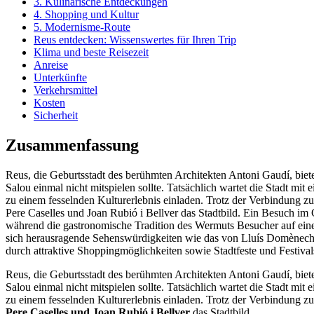
3. Kulinarische Entdeckungen
4. Shopping und Kultur
5. Modernisme-Route
Reus entdecken: Wissenswertes für Ihren Trip
Klima und beste Reisezeit
Anreise
Unterkünfte
Verkehrsmittel
Kosten
Sicherheit
Zusammenfassung
Reus, die Geburtsstadt des berühmten Architekten Antoni Gaudí, biete
Salou einmal nicht mitspielen sollte. Tatsächlich wartet die Stadt
zu einem fesselnden Kulturerlebnis einladen. Trotz der Verbindung 
Pere Caselles und Joan Rubió i Bellver das Stadtbild. Ein Besuch im
während die gastronomische Tradition des Wermuts Besucher auf eine 
sich herausragende Sehenswürdigkeiten wie das von Lluís Domènech i
durch attraktive Shoppingmöglichkeiten sowie Stadtfeste und Festivals
Reus, die Geburtsstadt des berühmten Architekten Antoni Gaudí, biete
Salou einmal nicht mitspielen sollte. Tatsächlich wartet die Stadt m
zu einem fesselnden Kulturerlebnis einladen. Trotz der Verbindung z
Pere Caselles und Joan Rubió i Bellver
das Stadtbild.