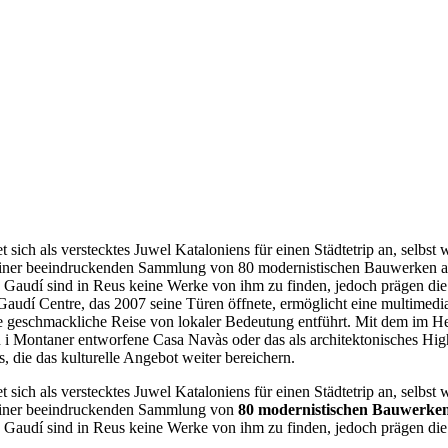
t sich als verstecktes Juwel Kataloniens für einen Städtetrip an, selb
 mit einer beeindruckenden Sammlung von 80 modernistischen Bauwerken
zu Gaudí sind in Reus keine Werke von ihm zu finden, jedoch prägen d
 Gaudí Centre, das 2007 seine Türen öffnete, ermöglicht eine multime
geschmackliche Reise von lokaler Bedeutung entführt. Mit dem im Herz
 Montaner entworfene Casa Navàs oder das als architektonisches Highl
, die das kulturelle Angebot weiter bereichern.
t sich als verstecktes Juwel Kataloniens für einen Städtetrip an, selb
it einer beeindruckenden Sammlung von
80 modernistischen Bauwerke
u Gaudí sind in Reus keine Werke von ihm zu finden, jedoch prägen di