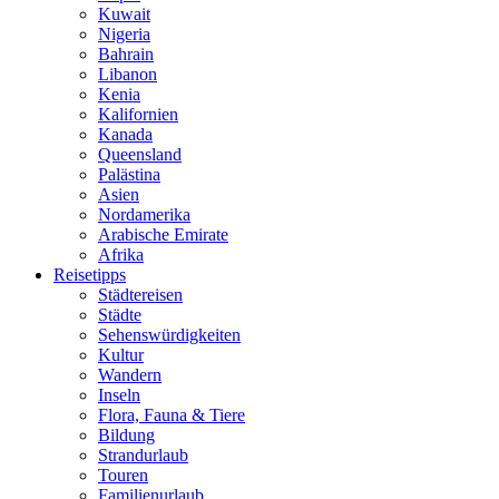
Kuwait
Nigeria
Bahrain
Libanon
Kenia
Kalifornien
Kanada
Queensland
Palästina
Asien
Nordamerika
Arabische Emirate
Afrika
Reisetipps
Städtereisen
Städte
Sehenswürdigkeiten
Kultur
Wandern
Inseln
Flora, Fauna & Tiere
Bildung
Strandurlaub
Touren
Familienurlaub