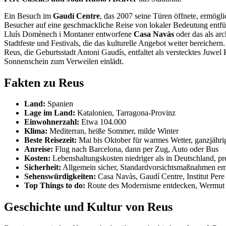
Ein Besuch im
Gaudí Centre
, das 2007 seine Türen öffnete, ermög
Besucher auf eine geschmackliche Reise von lokaler Bedeutung entfüh
Lluís Domènech i Montaner entworfene
Casa Navàs
oder das als ar
Stadtfeste und Festivals, die das kulturelle Angebot weiter bereichern.
Reus, die Geburtsstadt Antoni Gaudís, entfaltet als verstecktes Juwe
Sonnenschein zum Verweilen einlädt.
Fakten zu Reus
Land:
Spanien
Lage im Land:
Katalonien, Tarragona-Provinz
Einwohnerzahl:
Etwa 104.000
Klima:
Mediterran, heiße Sommer, milde Winter
Beste Reisezeit:
Mai bis Oktober für warmes Wetter, ganzjährig 
Anreise:
Flug nach Barcelona, dann per Zug, Auto oder Bus
Kosten:
Lebenshaltungskosten niedriger als in Deutschland, pr
Sicherheit:
Allgemein sicher, Standardvorsichtsmaßnahmen e
Sehenswürdigkeiten:
Casa Navàs, Gaudí Centre, Institut Pere 
Top Things to do:
Route des Modernisme entdecken, Wermut Ge
Geschichte und Kultur von Reus