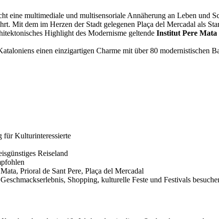
licht eine multimediale und multisensoriale Annäherung an Leben und 
rt. Mit dem im Herzen der Stadt gelegenen Plaça del Mercadal als Sta
chitektonisches Highlight des Modernisme geltende
Institut Pere Mata
l Kataloniens einen einzigartigen Charme mit über 80 modernistischen 
für Kulturinteressierte
eisgünstiges Reiseland
mpfohlen
Mata, Prioral de Sant Pere, Plaça del Mercadal
schmackserlebnis, Shopping, kulturelle Feste und Festivals besuche