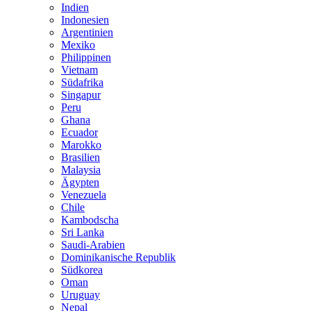
Indien
Indonesien
Argentinien
Mexiko
Philippinen
Vietnam
Südafrika
Singapur
Peru
Ghana
Ecuador
Marokko
Brasilien
Malaysia
Ägypten
Venezuela
Chile
Kambodscha
Sri Lanka
Saudi-Arabien
Dominikanische Republik
Südkorea
Oman
Uruguay
Nepal