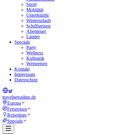
Sport
Mobilität
Unterkünfte
Winterurlaub
Schiffsreisen
Abenteuer
Länder
Specials
Party
Wellness
Kulinarik
Weinreisen
Kontakt
Impressum
Datenschutz
travel
net
online.de
Europa
Fernreisen
Reisetipps
Specials