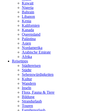
Kuwait
Nigeria
Bahrain
Libanon
Kenia
Kalifornien
Kanada
Queensland
Palästina
Asien
Nordamerika
Arabische Emirate
Afrika
Reisetipps
Städtereisen
Städte
Sehenswürdigkeiten
Kultur
Wandern
Inseln
Flora, Fauna & Tiere
Bildung
Strandurlaub
Touren
Familienurlaub