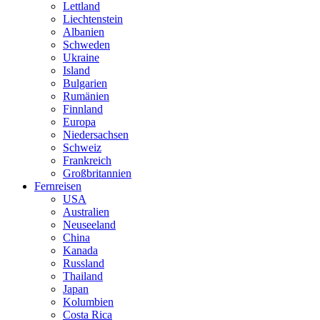
Lettland
Liechtenstein
Albanien
Schweden
Ukraine
Island
Bulgarien
Rumänien
Finnland
Europa
Niedersachsen
Schweiz
Frankreich
Großbritannien
Fernreisen
USA
Australien
Neuseeland
China
Kanada
Russland
Thailand
Japan
Kolumbien
Costa Rica