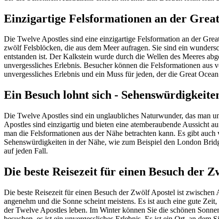
Einzigartige Felsformationen an der Gre
Die Twelve Apostles sind eine einzigartige Felsformation an der Great
zwölf Felsblöcken, die aus dem Meer aufragen. Sie sind ein wundersch
entstanden ist. Der Kalkstein wurde durch die Wellen des Meeres abg
unvergessliches Erlebnis. Besucher können die Felsformationen aus 
unvergessliches Erlebnis und ein Muss für jeden, der die Great Ocea
Ein Besuch lohnt sich - Sehenswürdigkeite
Die Twelve Apostles sind ein unglaubliches Naturwunder, das man unb
Apostles sind einzigartig und bieten eine atemberaubende Aussicht auf
man die Felsformationen aus der Nähe betrachten kann. Es gibt auch
Sehenswürdigkeiten in der Nähe, wie zum Beispiel den London Bridge
auf jeden Fall.
Die beste Reisezeit für einen Besuch der Z
Die beste Reisezeit für einen Besuch der Zwölf Apostel ist zwischen
angenehm und die Sonne scheint meistens. Es ist auch eine gute Zei
der Twelve Apostles leben. Im Winter können Sie die schönen Sonnenu
besuchen, es ist ein unvergessliches Erlebnis. Es ist ein Ort, an de