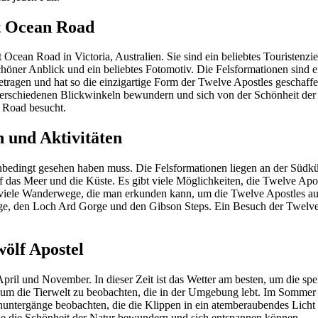
at Ocean Road
 Ocean Road in Victoria, Australien. Sie sind ein beliebtes Touristenz
öner Anblick und ein beliebtes Fotomotiv. Die Felsformationen sind ein
etragen und hat so die einzigartige Form der Twelve Apostles geschaff
verschiedenen Blickwinkeln bewundern und sich von der Schönheit der 
n Road besucht.
n und Aktivitäten
edingt gesehen haben muss. Die Felsformationen liegen an der Südküste
 das Meer und die Küste. Es gibt viele Möglichkeiten, die Twelve Apostl
 viele Wanderwege, die man erkunden kann, um die Twelve Apostles aus
, den Loch Ard Gorge und den Gibson Steps. Ein Besuch der Twelve Ap
wölf Apostel
 April und November. In dieser Zeit ist das Wetter am besten, um die s
t, um die Tierwelt zu beobachten, die in der Umgebung lebt. Im Sommer
ntergänge beobachten, die die Klippen in ein atemberaubendes Licht t
m Sie die Schönheit der Natur bewundern und sich entspannen können.