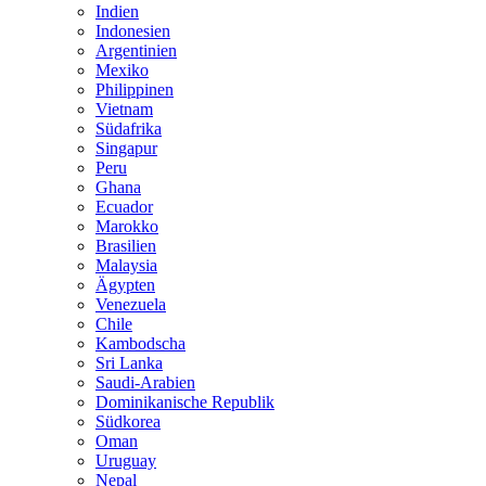
Indien
Indonesien
Argentinien
Mexiko
Philippinen
Vietnam
Südafrika
Singapur
Peru
Ghana
Ecuador
Marokko
Brasilien
Malaysia
Ägypten
Venezuela
Chile
Kambodscha
Sri Lanka
Saudi-Arabien
Dominikanische Republik
Südkorea
Oman
Uruguay
Nepal