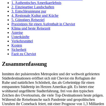
1. Authentisches Amerikaerlebnis
2. Einzigartige Landschaften
3. Entschleunigung pur
4. Regionale Kultur und Küche
5. Günstiges Reiseziel
Praxistipps für einen Aufenthalt in Cheviot
Klima und beste Reisezeit
Anreise
Unterkünfte
Verkehrsmittel
Kosten
Sicherheit
Fazit zu Cheviot
Zusammenfassung
Inmitten der pulsierenden Metropolen und der weltweit gefeierten
Städtedestinationen eröffnet sich mit Cheviot ein Refugium der
Ruhe und natürlichen Schönheit, das als Geheimtipp für einen
entspannten Städtetrip im Herzen Amerikas gilt. Es bietet eine
wohltuend ungefilterte Stadterfahrung, frei von den typischen
Zeichen des Overtourism, die viele Top-Destinationen heute prägen.
Während die Reisebranche nach Pandemie und geopolitischen
Unruhen ihr Comeback feiert, mit einer Prognose von 1,3 Milliarden