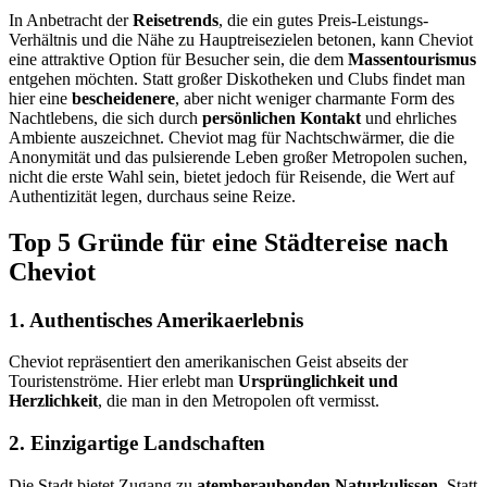
In Anbetracht der
Reisetrends
, die ein gutes Preis-Leistungs-
Verhältnis und die Nähe zu Hauptreisezielen betonen, kann Cheviot
eine attraktive Option für Besucher sein, die dem
Massentourismus
entgehen möchten. Statt großer Diskotheken und Clubs findet man
hier eine
bescheidenere
, aber nicht weniger charmante Form des
Nachtlebens, die sich durch
persönlichen Kontakt
und ehrliches
Ambiente auszeichnet. Cheviot mag für Nachtschwärmer, die die
Anonymität und das pulsierende Leben großer Metropolen suchen,
nicht die erste Wahl sein, bietet jedoch für Reisende, die Wert auf
Authentizität legen, durchaus seine Reize.
Top 5 Gründe für eine Städtereise nach
Cheviot
1. Authentisches Amerikaerlebnis
Cheviot repräsentiert den amerikanischen Geist abseits der
Touristenströme. Hier erlebt man
Ursprünglichkeit und
Herzlichkeit
, die man in den Metropolen oft vermisst.
2. Einzigartige Landschaften
Die Stadt bietet Zugang zu
atemberaubenden Naturkulissen
. Statt