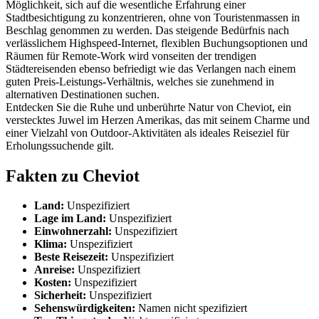
Möglichkeit, sich auf die wesentliche Erfahrung einer
Stadtbesichtigung zu konzentrieren, ohne von Touristenmassen in
Beschlag genommen zu werden. Das steigende Bedürfnis nach
verlässlichem Highspeed-Internet, flexiblen Buchungsoptionen und
Räumen für Remote-Work wird vonseiten der trendigen
Städtereisenden ebenso befriedigt wie das Verlangen nach einem
guten Preis-Leistungs-Verhältnis, welches sie zunehmend in
alternativen Destinationen suchen.
Entdecken Sie die Ruhe und unberührte Natur von Cheviot, ein
verstecktes Juwel im Herzen Amerikas, das mit seinem Charme und
einer Vielzahl von Outdoor-Aktivitäten als ideales Reiseziel für
Erholungssuchende gilt.
Fakten zu Cheviot
Land:
Unspezifiziert
Lage im Land:
Unspezifiziert
Einwohnerzahl:
Unspezifiziert
Klima:
Unspezifiziert
Beste Reisezeit:
Unspezifiziert
Anreise:
Unspezifiziert
Kosten:
Unspezifiziert
Sicherheit:
Unspezifiziert
Sehenswürdigkeiten:
Namen nicht spezifiziert