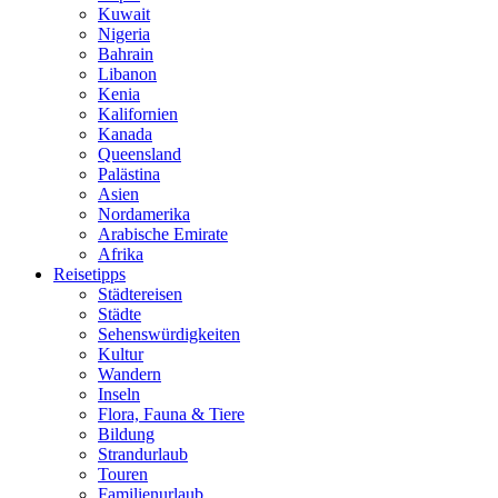
Kuwait
Nigeria
Bahrain
Libanon
Kenia
Kalifornien
Kanada
Queensland
Palästina
Asien
Nordamerika
Arabische Emirate
Afrika
Reisetipps
Städtereisen
Städte
Sehenswürdigkeiten
Kultur
Wandern
Inseln
Flora, Fauna & Tiere
Bildung
Strandurlaub
Touren
Familienurlaub