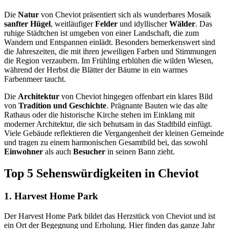
Die
Natur
von Cheviot präsentiert sich als wunderbares Mosaik
sanfter Hügel
, weitläufiger
Felder
und idyllischer
Wälder
. Das
ruhige Städtchen ist umgeben von einer Landschaft, die zum
Wandern und Entspannen einlädt. Besonders bemerkenswert sind
die Jahreszeiten, die mit ihren jeweiligen Farben und Stimmungen
die Region verzaubern. Im Frühling erblühen die wilden Wiesen,
während der Herbst die Blätter der Bäume in ein warmes
Farbenmeer taucht.
Die
Architektur
von Cheviot hingegen offenbart ein klares Bild
von
Tradition und Geschichte
. Prägnante Bauten wie das alte
Rathaus oder die historische Kirche stehen im Einklang mit
moderner Architektur, die sich behutsam in das Stadtbild einfügt.
Viele Gebäude reflektieren die Vergangenheit der kleinen Gemeinde
und tragen zu einem harmonischen Gesamtbild bei, das sowohl
Einwohner
als auch
Besucher
in seinen Bann zieht.
Top 5 Sehenswürdigkeiten in Cheviot
1. Harvest Home Park
Der Harvest Home Park bildet das Herzstück von Cheviot und ist
ein Ort der Begegnung und Erholung. Hier finden das ganze Jahr