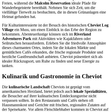
Freien, während die
Malcolm Reservation
ideale Pfade für
Wanderbegeisterte bereithält. Nehmen Sie sich Zeit, um die
vielfältige Tierwelt zu beobachten, die in diesen Grünanlagen eine
Heimat gefunden hat.
Für Kulturinteressierte ist der Besuch des historischen
Cheviot Log
Village
ein Muss, um einen Einblick in das Erbe der Region zu
bekommen. Abenteuerlustige können sich im
Riverland
Adventures Park
mit Aktivitäten wie Kajakfahren oder
Seilrutschen herausfordern. Erleben Sie die friedvolle Atmosphäre
dieses charmanten Ortes, indem Sie die lokalen Märkte und
gemütlichen Cafés erkunden, die frische regionale Produkte und
herzliche Gastfreundschaft anbieten. Cheviot präsentiert sich als
idealer Rückzugsort, um Ruhe zu finden und neue Energie zu
tanken.
Kulinarik und Gastronomie in Cheviot
Die
kulinarische Landschaft
Cheviots ist geprägt vom
amerikanischen Herzland, bietet jedoch auch
lokale Spezialitäten
,
die Besucher auf ihrer kulinarischen Entdeckungsreise nicht
verpassen sollten. In den Restaurants und Cafés stehen oft
Hausmannskost und Gerichte mit frischen, regionalen Zutaten auf
der Speisekarte. Vor allem Fleischliebhaber kommen in Cheviot auf