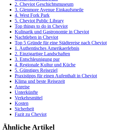
2. Cheviot Geschichtsmuseum
3. Glenmore Avenue Einkaufsmeile
4. West Fork Park
5. Cheviot Public Library
Top things to do in Cheviot
Kulinarik und Gastronomie in Cheviot
Nachtleben in Cheviot
Top 5 Gründe für eine Städtereise nach Cheviot
1. Authentisches Amerikaerlebnis
2. Einzigartige Landschaften
3. Entschleunigung pur
4. Regionale Kultur und Küche
5. Günstiges Reiseziel
Praxistipps für einen Aufenthalt in Cheviot
Klima und beste Reisezeit
Anreise
Unterkünfte
Verkehrsmittel
Kosten
Sicherheit
Fazit zu Cheviot
Ähnliche Artikel