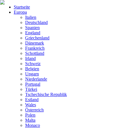
Startseite
Europa
Italien
Deutschland
Spanien
England
Griechenland
Dänemark
Frankreich
Schottland
Irland
Schweiz
Belgien
Ungarn
Niederlande
Portugal
Türkei
Tschechische Republik
Estland
Wales
Österreich
Polen
Malta
Monaco