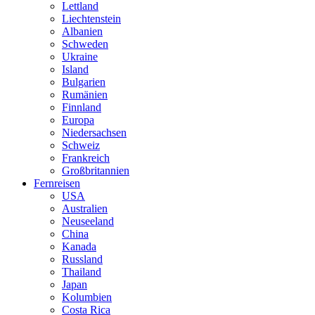
Lettland
Liechtenstein
Albanien
Schweden
Ukraine
Island
Bulgarien
Rumänien
Finnland
Europa
Niedersachsen
Schweiz
Frankreich
Großbritannien
Fernreisen
USA
Australien
Neuseeland
China
Kanada
Russland
Thailand
Japan
Kolumbien
Costa Rica