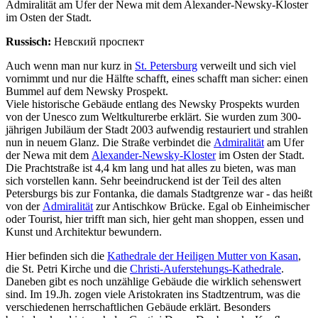
Admiralität am Ufer der Newa mit dem Alexander-Newsky-Kloster
im Osten der Stadt.
Russisch:
Невский проспект
Auch wenn man nur kurz in
St. Petersburg
verweilt und sich viel
vornimmt und nur die Hälfte schafft, eines schafft man sicher: einen
Bummel auf dem Newsky Prospekt.
Viele historische Gebäude entlang des Newsky Prospekts wurden
von der Unesco zum Weltkulturerbe erklärt. Sie wurden zum 300-
jährigen Jubiläum der Stadt 2003 aufwendig restauriert und strahlen
nun in neuem Glanz. Die Straße verbindet die
Admiralität
am Ufer
der Newa mit dem
Alexander-Newsky-Kloster
im Osten der Stadt.
Die Prachtstraße ist 4,4 km lang und hat alles zu bieten, was man
sich vorstellen kann. Sehr beeindruckend ist der Teil des alten
Petersburgs bis zur Fontanka, die damals Stadtgrenze war - das heißt
von der
Admiralität
zur Antischkow Brücke. Egal ob Einheimischer
oder Tourist, hier trifft man sich, hier geht man shoppen, essen und
Kunst und Architektur bewundern.
Hier befinden sich die
Kathedrale der Heiligen Mutter von Kasan
,
die St. Petri Kirche und die
Christi-Auferstehungs-Kathedrale
.
Daneben gibt es noch unzählige Gebäude die wirklich sehenswert
sind. Im 19.Jh. zogen viele Aristokraten ins Stadtzentrum, was die
verschiedenen herrschaftlichen Gebäude erklärt. Besonders