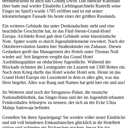
beeindruckend ist auch das Gostinj Dwor. Das barocke Kaufhaus
(hier hatte mal wieder Elisabeths Lieblingsarchitekt Rastrelli seine
Finger im Spiel!) wurde 1785 eröffnet und ist mit seiner
kilometerlangen Fassade bis heute eines der größten Russlands.
Ein weiteres Gebäude das unter Denkmalschutz steht und eine
beachtliche Geschichte hat, ist das Fünf-Sterne-Grand-Hotel
Europa. Architekt Rossi gab dem Gebäude seine klassizistische
Note. Später wurde es durch Jugendstilelemente erweitert. Nach der
Oktoberrevolution fanden hier Straßenkinder ein Zuhause. Diesen
Gedanken greift das Management des Hotels unter Thomas Noll
wieder auf: Seit längerem vergibt das Grand Hotel
Ausbildungsplätze an obdachlose Jugendliche. Während der
Blockade richteten die Leningrader ein Lazarett mit 1300 Betten ein.
Nach dem Krieg durfte das Hotel wieder Hotel sein. Heute ist das
Grand Hotel Europa ein Luxushotel in dem es alles gibt, was das
Herz begehrt. Alles was Rang und Namen hat geht hier ein und aus!
Im Weiteren sind noch der Stroganow-Palast, die russische
Nationalbibliothek, das Singer-Haus und der im Jugendstil erbauten
Feinkostladen Jelissejew zu nennen, der sich an der Ecke Uliza
Malaja Sadowaja befindet.
Genießen Sie ihren Spaziergang! Sie werden voller neuer Eindrücke
und mit voll beladenen Einkaufstaschen glücklich in ihr Hotelbett
sinken und zufrieden ein Nickerchen machen, bevor Sie das