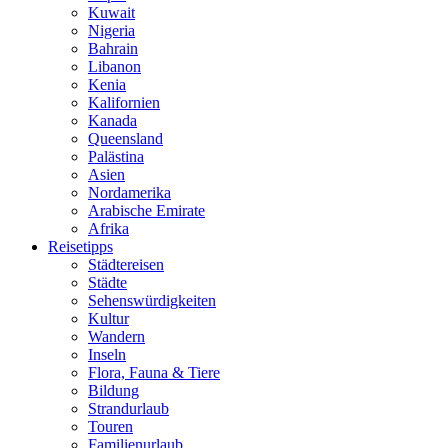
Kuwait
Nigeria
Bahrain
Libanon
Kenia
Kalifornien
Kanada
Queensland
Palästina
Asien
Nordamerika
Arabische Emirate
Afrika
Reisetipps
Städtereisen
Städte
Sehenswürdigkeiten
Kultur
Wandern
Inseln
Flora, Fauna & Tiere
Bildung
Strandurlaub
Touren
Familienurlaub