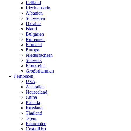
Lettland
Liechtenstein
Albanien
Schweden
Ukraine
Island
Bulgarien
Rumänien
Finnland
Europa
Niedersachsen
Schweiz
Frankreich
Großbritannien
Fernreisen
USA
Australien
Neuseeland
China
Kanada
Russland
Thailand
Japan
Kolumbien
Costa Rica