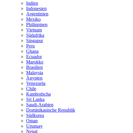
Indien
Indonesien
Argentinien
Mexiko
Philippinen
Vietnam
Südafrika
Singapur
Peru
Ghana
Ecuador
Marokko
Brasilien
Malaysia
Ägypten
Venezuela
Chile
Kambodscha
Sri Lanka
Saudi-Arabien
Dominikanische Republik
Südkorea
Oman
Uruguay
Nepal