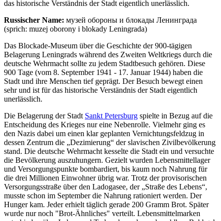
das historische Verständnis der Stadt eigentlich unerlässlich.
Russischer Name:
музей обороны и блокады Ленинграда
(sprich: muzej oborony i blokady Leningrada)
Das Blockade-Museum über die Geschichte der 900-tägigen
Belagerung Leningrads während des Zweiten Weltkriegs durch die
deutsche Wehrmacht sollte zu jedem Stadtbesuch gehören. Diese
900 Tage (vom 8. September 1941 - 17. Januar 1944) haben die
Stadt und ihre Menschen tief geprägt. Der Besuch bewegt einen
sehr und ist für das historische Verständnis der Stadt eigentlich
unerlässlich.
Die Belagerung der Stadt
Sankt Petersburg
spielte in Bezug auf die
Entscheidung des Krieges nur eine Nebenrolle. Vielmehr ging es
den Nazis dabei um einen klar geplanten Vernichtungsfeldzug in
dessen Zentrum die „Dezimierung“ der slavischen Zivilbevölkerung
stand. Die deutsche Wehrmacht kesselte die Stadt ein und versuchte
die Bevölkerung auszuhungern. Gezielt wurden Lebensmittellager
und Versorgungspunkte bombardiert, bis kaum noch Nahrung für
die drei Millionen Einwohner übrig war. Trotz der provisorischen
Versorgungsstraße über den Ladogasee, der „Straße des Lebens“,
musste schon im September die Nahrung rationiert werden. Der
Hunger kam. Jeder erhielt täglich gerade 200 Gramm Brot. Später
wurde nur noch "Brot-Ähnliches" verteilt. Lebensmittelmarken