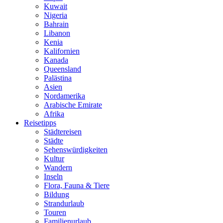
Kuwait
Nigeria
Bahrain
Libanon
Kenia
Kalifornien
Kanada
Queensland
Palästina
Asien
Nordamerika
Arabische Emirate
Afrika
Reisetipps
Städtereisen
Städte
Sehenswürdigkeiten
Kultur
Wandern
Inseln
Flora, Fauna & Tiere
Bildung
Strandurlaub
Touren
Familienurlaub