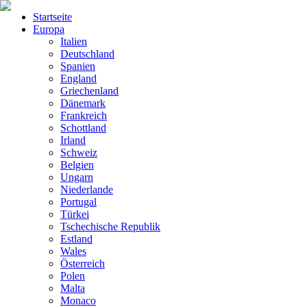
Startseite
Europa
Italien
Deutschland
Spanien
England
Griechenland
Dänemark
Frankreich
Schottland
Irland
Schweiz
Belgien
Ungarn
Niederlande
Portugal
Türkei
Tschechische Republik
Estland
Wales
Österreich
Polen
Malta
Monaco