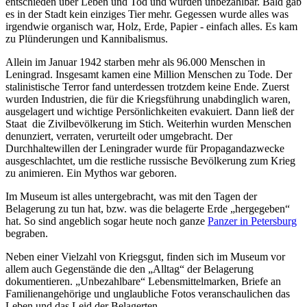
entschieden über Leben und Tod und wurden unbezahlbar. Bald gab
es in der Stadt kein einziges Tier mehr. Gegessen wurde alles was
irgendwie organisch war, Holz, Erde, Papier - einfach alles. Es kam
zu Plünderungen und Kannibalismus.
Allein im Januar 1942 starben mehr als 96.000 Menschen in
Leningrad. Insgesamt kamen eine Million Menschen zu Tode. Der
stalinistische Terror fand unterdessen trotzdem keine Ende. Zuerst
wurden Industrien, die für die Kriegsführung unabdinglich waren,
ausgelagert und wichtige Persönlichkeiten evakuiert. Dann ließ der
Staat die Zivilbevölkerung im Stich. Weiterhin wurden Menschen
denunziert, verraten, verurteilt oder umgebracht. Der
Durchhaltewillen der Leningrader wurde für Propagandazwecke
ausgeschlachtet, um die restliche russische Bevölkerung zum Krieg
zu animieren. Ein Mythos war geboren.
Im Museum ist alles untergebracht, was mit den Tagen der
Belagerung zu tun hat, bzw. was die belagerte Erde „hergegeben“
hat. So sind angeblich sogar heute noch ganze
Panzer in Petersburg
begraben.
Neben einer Vielzahl von Kriegsgut, finden sich im Museum vor
allem auch Gegenstände die den „Alltag“ der Belagerung
dokumentieren. „Unbezahlbare“ Lebensmittelmarken, Briefe an
Familienangehörige und unglaubliche Fotos veranschaulichen das
Leben und das Leid der Belagerten.