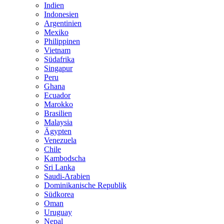
Indien
Indonesien
Argentinien
Mexiko
Philippinen
Vietnam
Südafrika
Singapur
Peru
Ghana
Ecuador
Marokko
Brasilien
Malaysia
Ägypten
Venezuela
Chile
Kambodscha
Sri Lanka
Saudi-Arabien
Dominikanische Republik
Südkorea
Oman
Uruguay
Nepal