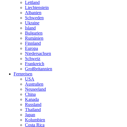
Lettland
Liechtenstein
Albanien
Schweden
Ukraine
Island
Bulgarien
Rumänien
Finnland
Europa
Niedersachsen
Schweiz
Frankreich
Großbritannien
Fernreisen
USA
Australien
Neuseeland
China
Kanada
Russland
Thailand
Japan
Kolumbien
Costa Rica