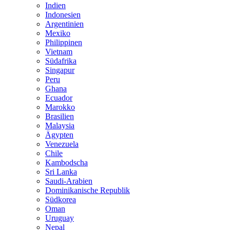
Indien
Indonesien
Argentinien
Mexiko
Philippinen
Vietnam
Südafrika
Singapur
Peru
Ghana
Ecuador
Marokko
Brasilien
Malaysia
Ägypten
Venezuela
Chile
Kambodscha
Sri Lanka
Saudi-Arabien
Dominikanische Republik
Südkorea
Oman
Uruguay
Nepal