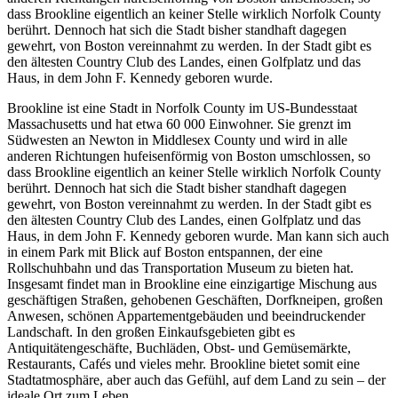
dass Brookline eigentlich an keiner Stelle wirklich Norfolk County
berührt. Dennoch hat sich die Stadt bisher standhaft dagegen
gewehrt, von Boston vereinnahmt zu werden. In der Stadt gibt es
den ältesten Country Club des Landes, einen Golfplatz und das
Haus, in dem John F. Kennedy geboren wurde.
Brookline ist eine Stadt in Norfolk County im US-Bundesstaat
Massachusetts und hat etwa 60 000 Einwohner. Sie grenzt im
Südwesten an Newton in Middlesex County und wird in alle
anderen Richtungen hufeisenförmig von Boston umschlossen, so
dass Brookline eigentlich an keiner Stelle wirklich Norfolk County
berührt. Dennoch hat sich die Stadt bisher standhaft dagegen
gewehrt, von Boston vereinnahmt zu werden. In der Stadt gibt es
den ältesten Country Club des Landes, einen Golfplatz und das
Haus, in dem John F. Kennedy geboren wurde. Man kann sich auch
in einem Park mit Blick auf Boston entspannen, der eine
Rollschuhbahn und das Transportation Museum zu bieten hat.
Insgesamt findet man in Brookline eine einzigartige Mischung aus
geschäftigen Straßen, gehobenen Geschäften, Dorfkneipen, großen
Anwesen, schönen Appartementgebäuden und beeindruckender
Landschaft. In den großen Einkaufsgebieten gibt es
Antiquitätengeschäfte, Buchläden, Obst- und Gemüsemärkte,
Restaurants, Cafés und vieles mehr. Brookline bietet somit eine
Stadtatmosphäre, aber auch das Gefühl, auf dem Land zu sein – der
ideale Ort zum Leben.