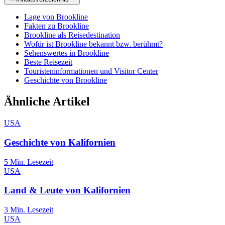
Lage von Brookline
Fakten zu Brookline
Brookline als Reisedestination
Wofür ist Brookline bekannt bzw. berühmt?
Sehenswertes in Brookline
Beste Reisezeit
Touristeninformationen und Visitor Center
Geschichte von Brookline
Ähnliche Artikel
USA
Geschichte von Kalifornien
5
Min. Lesezeit
USA
Land & Leute von Kalifornien
3
Min. Lesezeit
USA