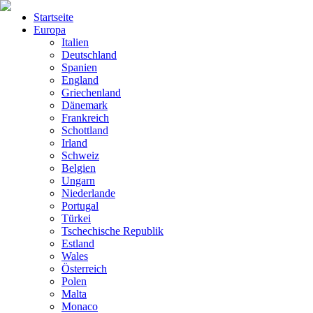
Startseite
Europa
Italien
Deutschland
Spanien
England
Griechenland
Dänemark
Frankreich
Schottland
Irland
Schweiz
Belgien
Ungarn
Niederlande
Portugal
Türkei
Tschechische Republik
Estland
Wales
Österreich
Polen
Malta
Monaco