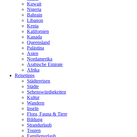
Kuwait
Nigeria
Bahrain
Libanon
Kenia
Kalifornien
Kanada
Queensland
Palästina
Asien
Nordamerika
Arabische Emirate
Afrika
Reisetipps
Städtereisen
Städte
Sehenswürdigkeiten
Kultur
Wandern
Inseln
Flora, Fauna & Tiere
Bildung
Strandurlaub
Touren
Familienurlaub