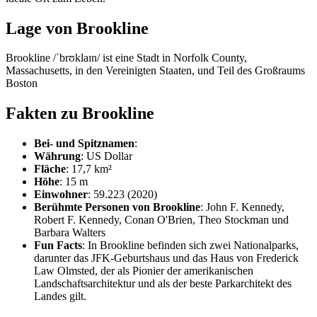
Lage von Brookline
Brookline /ˈbrʊklaɪn/ ist eine Stadt in Norfolk County,
Massachusetts, in den Vereinigten Staaten, und Teil des Großraums
Boston
Fakten zu Brookline
Bei- und Spitznamen
:
Währung
: US Dollar
Fläche
: 17,7 km²
Höhe
: 15 m
Einwohner
: 59.223 (2020)
Berühmte Personen von Brookline
: John F. Kennedy,
Robert F. Kennedy, Conan O'Brien, Theo Stockman und
Barbara Walters
Fun Facts
: In Brookline befinden sich zwei Nationalparks,
darunter das JFK-Geburtshaus und das Haus von Frederick
Law Olmsted, der als Pionier der amerikanischen
Landschaftsarchitektur und als der beste Parkarchitekt des
Landes gilt.