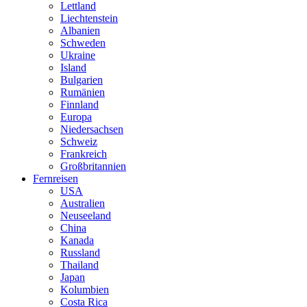
Lettland
Liechtenstein
Albanien
Schweden
Ukraine
Island
Bulgarien
Rumänien
Finnland
Europa
Niedersachsen
Schweiz
Frankreich
Großbritannien
Fernreisen
USA
Australien
Neuseeland
China
Kanada
Russland
Thailand
Japan
Kolumbien
Costa Rica