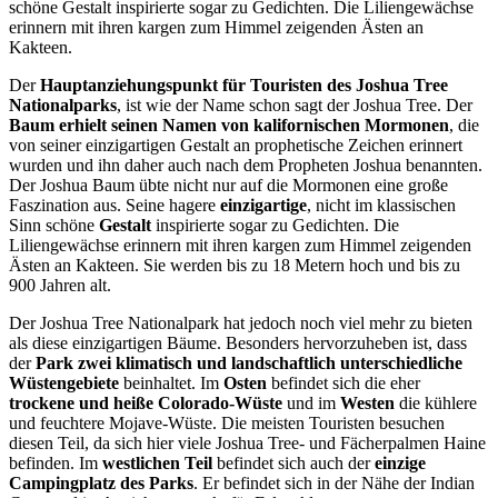
schöne Gestalt inspirierte sogar zu Gedichten. Die Liliengewächse
erinnern mit ihren kargen zum Himmel zeigenden Ästen an
Kakteen.
Der
Hauptanziehungspunkt für Touristen des Joshua Tree
Nationalparks
, ist wie der Name schon sagt der Joshua Tree. Der
Baum erhielt seinen Namen von kalifornischen Mormonen
, die
von seiner einzigartigen Gestalt an prophetische Zeichen erinnert
wurden und ihn daher auch nach dem Propheten Joshua benannten.
Der Joshua Baum übte nicht nur auf die Mormonen eine große
Faszination aus. Seine hagere
einzigartige
, nicht im klassischen
Sinn schöne
Gestalt
inspirierte sogar zu Gedichten. Die
Liliengewächse erinnern mit ihren kargen zum Himmel zeigenden
Ästen an Kakteen. Sie werden bis zu 18 Metern hoch und bis zu
900 Jahren alt.
Der Joshua Tree Nationalpark hat jedoch noch viel mehr zu bieten
als diese einzigartigen Bäume. Besonders hervorzuheben ist, dass
der
Park zwei klimatisch und landschaftlich unterschiedliche
Wüstengebiete
beinhaltet. Im
Osten
befindet sich die eher
trockene und heiße Colorado-Wüste
und im
Westen
die kühlere
und feuchtere Mojave-Wüste. Die meisten Touristen besuchen
diesen Teil, da sich hier viele Joshua Tree- und Fächerpalmen Haine
befinden. Im
westlichen Teil
befindet sich auch der
einzige
Campingplatz des Parks
. Er befindet sich in der Nähe der Indian