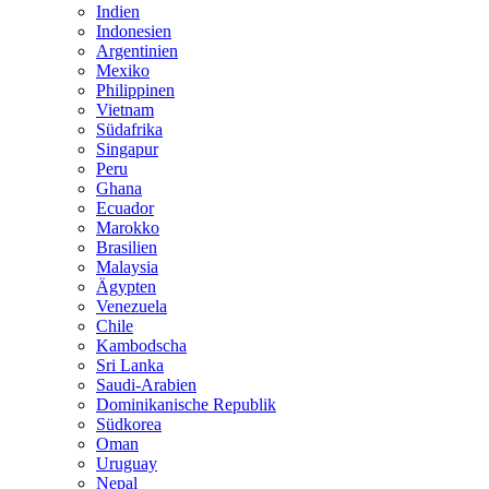
Indien
Indonesien
Argentinien
Mexiko
Philippinen
Vietnam
Südafrika
Singapur
Peru
Ghana
Ecuador
Marokko
Brasilien
Malaysia
Ägypten
Venezuela
Chile
Kambodscha
Sri Lanka
Saudi-Arabien
Dominikanische Republik
Südkorea
Oman
Uruguay
Nepal