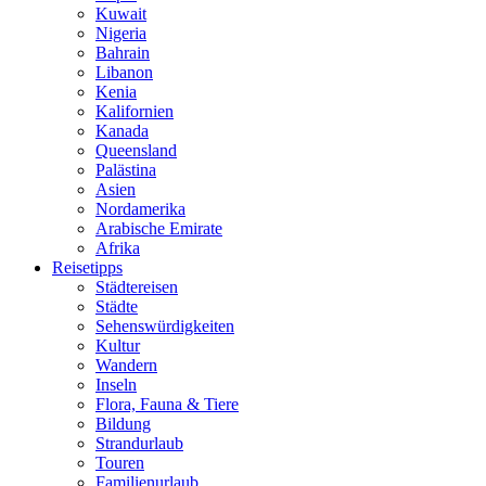
Kuwait
Nigeria
Bahrain
Libanon
Kenia
Kalifornien
Kanada
Queensland
Palästina
Asien
Nordamerika
Arabische Emirate
Afrika
Reisetipps
Städtereisen
Städte
Sehenswürdigkeiten
Kultur
Wandern
Inseln
Flora, Fauna & Tiere
Bildung
Strandurlaub
Touren
Familienurlaub