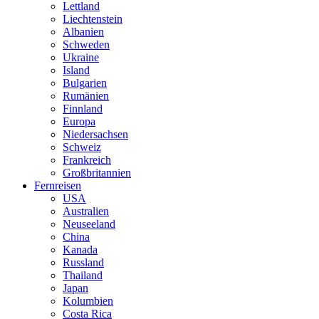
Lettland
Liechtenstein
Albanien
Schweden
Ukraine
Island
Bulgarien
Rumänien
Finnland
Europa
Niedersachsen
Schweiz
Frankreich
Großbritannien
Fernreisen
USA
Australien
Neuseeland
China
Kanada
Russland
Thailand
Japan
Kolumbien
Costa Rica