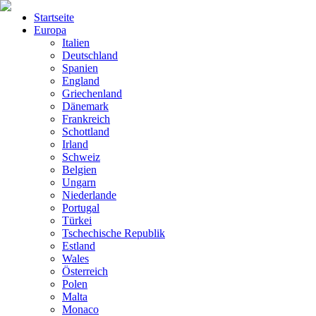
Startseite
Europa
Italien
Deutschland
Spanien
England
Griechenland
Dänemark
Frankreich
Schottland
Irland
Schweiz
Belgien
Ungarn
Niederlande
Portugal
Türkei
Tschechische Republik
Estland
Wales
Österreich
Polen
Malta
Monaco