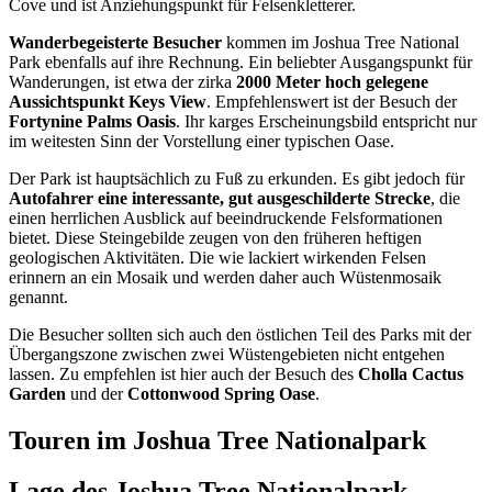
Cove und ist Anziehungspunkt für Felsenkletterer.
Wanderbegeisterte Besucher
kommen im Joshua Tree National
Park ebenfalls auf ihre Rechnung. Ein beliebter Ausgangspunkt für
Wanderungen, ist etwa der zirka
2000 Meter hoch gelegene
Aussichtspunkt Keys View
. Empfehlenswert ist der Besuch der
Fortynine Palms Oasis
. Ihr karges Erscheinungsbild entspricht nur
im weitesten Sinn der Vorstellung einer typischen Oase.
Der Park ist hauptsächlich zu Fuß zu erkunden. Es gibt jedoch für
Autofahrer eine interessante, gut ausgeschilderte Strecke
, die
einen herrlichen Ausblick auf beeindruckende Felsformationen
bietet. Diese Steingebilde zeugen von den früheren heftigen
geologischen Aktivitäten. Die wie lackiert wirkenden Felsen
erinnern an ein Mosaik und werden daher auch Wüstenmosaik
genannt.
Die Besucher sollten sich auch den östlichen Teil des Parks mit der
Übergangszone zwischen zwei Wüstengebieten nicht entgehen
lassen. Zu empfehlen ist hier auch der Besuch des
Cholla Cactus
Garden
und der
Cottonwood Spring Oase
.
Touren im Joshua Tree Nationalpark
Lage des Joshua Tree Nationalpark