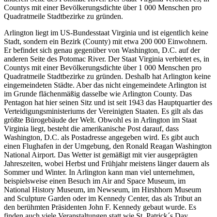
Countys mit einer Bevölkerungsdichte über 1 000 Menschen pro
Quadratmeile Stadtbezirke zu gründen.
Arlington liegt im US-Bundesstaat Virginia und ist eigentlich keine
Stadt, sondern ein Bezirk (County) mit etwa 200 000 Einwohnern.
Er befindet sich genau gegenüber von Washington, D.C. auf der
anderen Seite des Potomac River. Der Staat Virginia verbietet es, in
Countys mit einer Bevölkerungsdichte über 1 000 Menschen pro
Quadratmeile Stadtbezirke zu gründen. Deshalb hat Arlington keine
eingemeindeten Städte. Aber das nicht eingemeindete Arlington ist
im Grunde flächenmäßig dasselbe wie Arlington County. Das
Pentagon hat hier seinen Sitz und ist seit 1943 das Hauptquartier des
Verteidigungsministeriums der Vereinigten Staaten. Es gilt als das
größte Bürogebäude der Welt. Obwohl es in Arlington im Staat
Virginia liegt, besteht die amerikanische Post darauf, dass
Washington, D.C. als Postadresse angegeben wird. Es gibt auch
einen Flughafen in der Umgebung, den Ronald Reagan Washington
National Airport. Das Wetter ist gemäßigt mit vier ausgeprägten
Jahreszeiten, wobei Herbst und Frühjahr meistens länger dauern als
Sommer und Winter. In Arlington kann man viel unternehmen,
beispielsweise einen Besuch im Air and Space Museum, im
National History Museum, im Newseum, im Hirshhorn Museum
and Sculpture Garden oder im Kennedy Center, das als Tribut an
den berühmten Präsidenten John F. Kennedy gebaut wurde. Es
finden auch viele Veranstaltungen statt wie St. Patrick´s Day