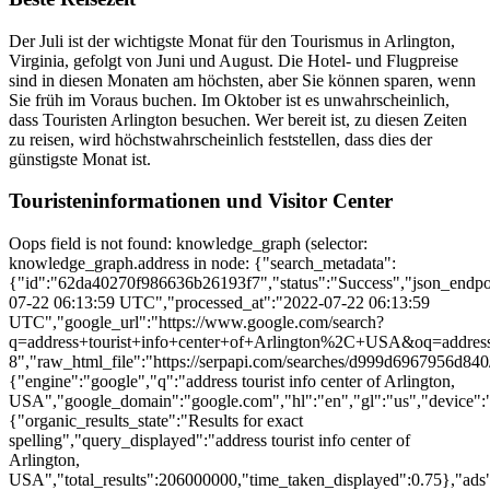
Der Juli ist der wichtigste Monat für den Tourismus in Arlington,
Virginia, gefolgt von Juni und August. Die Hotel- und Flugpreise
sind in diesen Monaten am höchsten, aber Sie können sparen, wenn
Sie früh im Voraus buchen. Im Oktober ist es unwahrscheinlich,
dass Touristen Arlington besuchen. Wer bereit ist, zu diesen Zeiten
zu reisen, wird höchstwahrscheinlich feststellen, dass dies der
günstigste Monat ist.
Touristeninformationen und Visitor Center
Oops field is not found: knowledge_graph (selector: knowledge_graph.address in node: {"search_metadata":{"id":"62da40270f986636b26193f7","status":"Success","json_endpoint":"https://serpapi.com/searches/d999d6967956d840/62da40270f986636b26193f7.json","created_at":"2022-07-22 06:13:59 UTC","processed_at":"2022-07-22 06:13:59 UTC","google_url":"https://www.google.com/search?q=address+tourist+info+center+of+Arlington%2C+USA&oq=address+tourist+info+center+of+Arlington%2C+USA&hl=en&gl=us&sourceid=chrome&ie=UTF-8","raw_html_file":"https://serpapi.com/searches/d999d6967956d840/62da40270f986636b26193f7.html","total_time_taken":3.52},"search_parameters":{"engine":"google","q":"address tourist info center of Arlington, USA","google_domain":"google.com","hl":"en","gl":"us","device":"desktop"},"search_information":{"organic_results_state":"Results for exact spelling","query_displayed":"address tourist info center of Arlington, USA","total_results":206000000,"time_taken_displayed":0.75},"ads":[{"position":1,"block_position":"top","title":"Official Arlington Visitors Guide Requests | Contact Info","link":"https://www.arlington.org/plan/visitors-guide/","displayed_link":"https://www.arlington.org/","tracking_link":"https://www.google.com/aclk?sa=l&ai=DChcSEwj29_zr64v5AhVmFdQBHfS5D4cYABAAGgJvYQ&ae=2&sig=AOD64_3yszpsviZ-T9JkhpO7tL-pnKZGEw&q&adurl","description":"Find Activities, Events, Deals & More on the Official Arlington Tourism Site! Discover All Arlington Has to Offer. Home of Cowboys Stadium. Ballpark & Stadium Tours. Minutes from D/FW Airport. Great Rates. Neighborhoods: South Arlington, East Arlington, North Arlington.","sitelinks":[{"title":"Request a Visitors Guide","link":"https://www.arlington.org/plan/visitors-guide/","snippets":["Plan the Perfect Stay With the Official Visitors Guide."]},{"title":"Stadium Tour Discounts","link":"https://www.arlington.org/deals-coupons/discount-tickets/","snippets":["See Where the Cowboys Play at a Discounted Price. Get Tickets Here."]}]},{"position":2,"block_position":"bottom","title":"Arlington Visitor Welcome Center - All You Need to Know","link":"https://www.tripadvisor.com/Attraction_Review-g30183-d10155115-Reviews-Arlington_Visitor_Welcome_Center-Arlington_Texas.html","displayed_link":"https://www.tripadvisor.com/","tracking_link":"https://www.google.com/aclk?sa=l&ai=DChcSEwj29_zr64v5AhVmFdQBHfS5D4cYABAEGgJvYQ&ae=2&sig=AOD64_35EbHJIeGN5MSz5T0nAKTZB3RrbQ&q&adurl","rating":4.4,"extensions":["Rating for tripadvisor.com: 4.4 - 2,570 reviews"],"description":"Tours, Tickets, Trips & More. Book Now - Selling Fast. Free Cancellation Policy. Fun Things to Do. Candid Traveler Photos. Vacation Rentals. Amazing Experiences. Hidden Gems.","deal":["Up to 30% off","Check hotel deals"],"sitelinks":[{"title":"Best Food Tasting Tours","link":"https://www.tripadvisor.com/TravelersChoice-Experiences-cFood_Experiences%7Bignore%7D?supct=573850&supfl=sl&supfi=%7Bfeeditemid%7D"},{"title":"Best Places to Eat","link":"https://www.tripadvisor.com/TravelersChoice-Restaurants-cFineDining-g1%7Bignore%7D?supct=573839&supfl=sl&supfi=%7Bfeeditemid%7D"},{"title":"Top B&Bs","link":"https://www.tripadvisor.com/TravelersChoice-Hotels-cInnsBB-g1%7Bignore%7D?supct=573843&supfl=sl&supfi=%7Bfeeditemid%7D"},{"title":"Hotel Savings","link":"https://www.tripadvisor.com/Hotels%7Bignore%7D?supct=573848&supfl=sl&supfi=%7Bfeeditemid%7D"},{"title":"Find Hotels","link":"https://www.tripadvisor.com/SmartDealsSearch?m=10995%7Bignore%7D&supct=8003&supfl=sl&supsc=%7Bifsearch:s%7D%7Bifcontent:c%7D&supag=%7Badgroupid%7D&supai=%7Bcreative%7D&supap=%7Badposition%7D&supdv=%7Bdevice%7D&supnt=%7Bnetwork%7D&supti=%7Btargetid%7D&suplp=%7Bloc_physical_ms%7D&supli=%7Bloc_interest_ms%7D&supfi=%7Bfeeditemid%7D"}]},{"position":3,"block_position":"bottom","title":"Arlington, VA Official Website - Visitors Guide Available","link":"https://www.stayarlington.com/","displayed_link":"https://www.stayarlington.com/","tracking_link":"https://www.google.com/aclk?sa=l&ai=DChcSEwj29_zr64v5AhVmFdQBHfS5D4cYABACGgJvYQ&ae=2&sig=AOD64_09eW8WbFEaCS2Sr-mDrqOySwh_ew&q&adurl","extensions":["‎Getting Around Arlington · ‎Arlington Visitors Guide · ‎Tour Our Nation's History"],"description":"Iconic landmarks, monumental views & lively streets. Visit Arlington on your capital trip. Experience a chill neighborly vibe & take in a monumental skyline in Arlington, VA today! Fun Millennial Events. Great Eats. Fun Family Events. Exciting Entertainment. Arts & Culture.","sitelinks":[{"title":"Getting Around Arlington","link":"https://www.stayarlington.com/travel-planning/ground-transportation/?utm_source=madden&utm_medium=googlecpc&utm_campaign=semvaarl&utm_content=gettingaroundarlington"},{"title":"Arlington Visitors Guide","link":"https://www.stayarlington.com/travel-planning/request-a-visitors-guide/?utm_source=madden&utm_medium=googlecpc&utm_campaign=semvaarl&utm_content=visitorsguide"},{"title":"Tour Our Nation's History","link":"https://www.stayarlington.com/things-to-do/tours/?utm_source=madden&utm_medium=googlecpc&utm_campaign=semvaarl&utm_content=tours"}]}],"local_map":{"link":"https://www.google.com/search?hl=en&gl=us&q=address+tourist+info+center+of+Arlington,+USA&npsic=0&rflfq=1&rldoc=1&rllag=38892216,-77091802,2492&tbm=lcl&sa=X&ved=2ahUKEwimj_Lr64v5AhX0lWoFHft7BNUQtgN6BAgOEAE","image":"https://serpapi.com/searches/62da40270f986636b26193f7/images/51cdf7e37789ea54c235a255ea5f63ee.png","gps_coordinates":{"latitude":38.892216,"longitude":-77.091802,"altitude":2492}},"local_results":{"places":[{"position":1,"title":"Arlington Convention and Visitors Service","place_id":"8948986060855230053","lsig":"AB86z5V4c6o4pm7MmrJXMBS-iae6","place_id_search":"https://serpapi.com/search.json?device=desktop&engine=google&gl=us&google_domain=google.com&hl=en&lsig=AB86z5V4c6o4pm7MmrJXMBS-iae6&ludocid=8948986060855230053&q=address+tourist+info+center+of+Arlington%2C+USA&tbm=lcl","type":"Arlington Convention and Visitors Service","hours":"1100 N Glebe Rd #1500 · In Ballston Plaza","address":"No reviews · Visitor center","thumbnail":"https://serpapi.com/searches/62da40270f986636b26193f7/images/8caaeade1e418b1f66a3555b5b9347890ccbaee5c170eb3b533698ebe826938afe2d64fcc9a1f2d7.png"},{"position":2,"title":"Arlington National Cemetery Welcome Center","place_id":"12177785972962144880","lsig":"AB86z5Vx_OtcuULXpNrX0Qc2y_wT","place_id_search":"https://serpapi.com/search.json?device=desktop&engine=google&gl=us&google_domain=google.com&hl=en&lsig=AB86z5Vx_OtcuULXpNrX0Qc2y_wT&ludocid=12177785972962144880&q=address+tourist+info+center+of+Arlington%2C+USA&tbm=lcl","rating":4.8,"type":"Arlington National Cemetery Welcome Center","hours":"Fort Myer, VA · In Arlington National Cemetery","address":"4.8(5.2K) · Visitor center","thumbnail":"https://serpapi.com/searches/62da40270f986636b26193f7/images/8caaeade1e418b1f66a3555b5b934789c8c7ebc42be5fdc035720e9876ffdc6ce7f3ae33659c3033.jpeg"},{"position":3,"title":"Fort C.F. Smith Visitor Center","place_id":"12335522884040518185","lsig":"AB86z5V9GfPLJNGgSsu9pxx7feM9","place_id_search":"https://serpapi.com/search.json?device=desktop&engine=google&gl=us&google_domain=google.com&hl=en&lsig=AB86z5V9GfPLJNGgSsu9pxx7feM9&ludocid=12335522884040518185&q=address+tourist+info+center+of+Arlington%2C+USA&tbm=lcl","type":"Fort C.F. Smith Visitor Center","hours":"2411 24th St N","address":"No reviews · Visitor center","thumbnail":"https://serpapi.com/searches/62da40270f986636b26193f7/images/8caaeade1e418b1f66a3555b5b934789590330682a65e51d3e6bc5f65d90ac5482c8b297f95de17e.png"}]},"related_questions":[{"question":"Does Arlington VA have a downtown?","snippet":"Located in Arlington, Virginia right across the Potomac River from Washington D.C., the adjacent neighborhoods of Rosslyn and Courthouse have small populations and mostly serve urban and commercial purposes.Jul 15, 2021","title":"Neighborhood Spotlight: Downtown Arlington (Rosslyn/Courthouse)","link":"https://www.enggarcia.com/blog/neighborhood-spotlight-downtown-arlington-rosslyn-courthouse/","displayed_link":"https://www.enggarcia.com › blog › neighborhood-spotli...","thumbnail":"https://encrypted-tbn0.gstatic.com/images?q=tbn:ANd9GcQQt-D65_9O6O9rGJWltKUElNjidVByedv8aS7Wk0h5Fw&s","next_page_token":"eyJvbnMiOiI2MjAiLCJmYyI6IkVxRUJDbUpCUVhSV2JHSkRRVVY2TldWeVdFNHdZMmhXUWpaT2J6WTRUMWxPYjFkdE5VcHlUa2REVEhWTllXdEZRMHRwZEZwU1ozbDNRazE2UlZsdlFscHNWWE5rZUZRMmIyODRlV1J1TnpkdE1FaGtVblZYYVVsTk1GaHZaVnA2UWxOa2FXVkxRUklYUzBWRVlWbHhZbUpMVUZOeWNYUnpVQzFmWlZKeFFUQWFJa0ZFVlhsRlIyVXlPV2hLZFV0NVJYZDVaVlo0Y0dvd01HeE5kbVZoV1dwVFkxRSIsImZjdiI6IjMiLCJlaSI6IktFRGFZcWJiS1BTcnF0c1AtX2VScUEwIiwicWMiOiJDaXhoWkdSeVpYTnpJSFJ2ZFhKcGMzUWdhVzVtYnlCalpXNTBaWElnYjJZZ1lYSnNhVzVuZEc5dUlIVnpZUkFBZlJyaVFEOCIsInF1ZXN0aW9uIjoiRG9lcyBBcmxpbmd0b24gVkEgaGF2ZSBhIGRvd250b3duPyIsImxrIjoiR2lGa2IyVnpJR0Z5YkdsdVozUnZiaUIyWVNCb1lYWmxJR0VnWkc5M2JuUnZkMjQiLCJicyI6ImMtTlM1MUp5eVU4dFZuQXN5c25NU3lfSnoxTUljMVRJU0N4TFZVaFVTTWt2enlzQlludUpVM3hjY2x5U25zaktNc0VxODRzVVhKenRKVjRtY2lsenlhSElKeW9rWjVaVWdoUWs1NWZtbFZUYVM3U1hjS2x4S1lablZDSmJsbG1VbnBtWG1haVFXYXlRbHBpYlgxcHNMekZIVllBUkFBIn0=","serpapi_link":"https://serpapi.com/search.json?device=desktop&engine=google_related_questions&google_domain=google.com&next_page_token=eyJvbnMiOiI2MjAiLCJmYyI6IkVxRUJDbUpCUVhSV2JHSkRRVVY2TldWeVdFNHdZMmhXUWpaT2J6WTRUMWxPYjFkdE5VcHlUa2REVEhWTllXdEZRMHRwZEZwU1ozbDNRazE2UlZsdlFscHNWWE5rZUZRMmIyODRlV1J1TnpkdE1FaGtVblZYYVVsTk1GaHZaVnA2UWxOa2FXVkxRUklYUzBWRVlWbHhZbUpMVUZOeWNYUnpVQzFmWlZKeFFUQWFJa0ZFVlhsRlIyVXlPV2hLZFV0NVJYZDVaVlo0Y0dvd01HeE5kbVZoV1dwVFkxRSIsImZjdiI6IjMiLCJlaSI6IktFRGFZcWJiS1BTcnF0c1AtX2VScUEwIiwicWMiOiJDaXhoWkdSeVpYTnpJSFJ2ZFhKcGMzUWdhVzVtYnlCalpXNTBaWElnYjJZZ1lYSnNhVzVuZEc5dUlIVnpZUkFBZlJyaVFEOCIsInF1ZXN0aW9uIjoiRG9lcyBBcmxpbmd0b24gVkEgaGF2ZSBhIGRvd250b3duPyIsImxrIjoiR2lGa2IyVnpJR0Z5YkdsdVozUnZiaUIyWVNCb1lYWmxJR0VnWkc5M2JuUnZkMjQiLCJicyI6ImMtTlM1MUp5eVU4dFZuQXN5c25NU3lfSnoxTUljMVRJU0N4TFZVaFVTTWt2enlzQlludUpVM3hjY2x5U25zaktNc0VxODRzVVhKenRKVjRtY2lsenlhSElKeW9rWjVaVWdoUWs1NWZtbFZUYVM3U1h