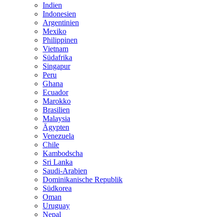
Indien
Indonesien
Argentinien
Mexiko
Philippinen
Vietnam
Südafrika
Singapur
Peru
Ghana
Ecuador
Marokko
Brasilien
Malaysia
Ägypten
Venezuela
Chile
Kambodscha
Sri Lanka
Saudi-Arabien
Dominikanische Republik
Südkorea
Oman
Uruguay
Nepal