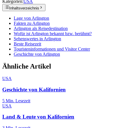
Kategorien:
USA
Inhaltsverzeichnis
Lage von Arlington
Fakten zu Arlington
Arlington als Reisedestination
Wofür ist Arlington bekannt bzw. berühmt?
Sehenswertes in Arlington
Beste Reisezeit
Touristeninformationen und Visitor Center
Geschichte von Arlington
Ähnliche Artikel
USA
Geschichte von Kalifornien
5
Min. Lesezeit
USA
Land & Leute von Kalifornien
3
Min. Lesezeit