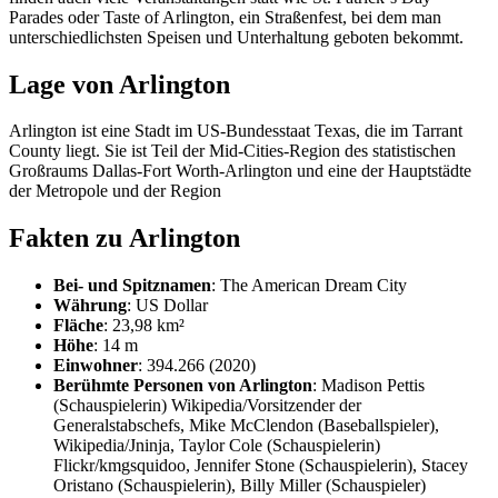
Parades oder Taste of Arlington, ein Straßenfest, bei dem man
unterschiedlichsten Speisen und Unterhaltung geboten bekommt.
Lage von Arlington
Arlington ist eine Stadt im US-Bundesstaat Texas, die im Tarrant
County liegt. Sie ist Teil der Mid-Cities-Region des statistischen
Großraums Dallas-Fort Worth-Arlington und eine der Hauptstädte
der Metropole und der Region
Fakten zu Arlington
Bei- und Spitznamen
: The American Dream City
Währung
: US Dollar
Fläche
: 23,98 km²
Höhe
: 14 m
Einwohner
: 394.266 (2020)
Berühmte Personen von Arlington
: Madison Pettis
(Schauspielerin) Wikipedia/Vorsitzender der
Generalstabschefs, Mike McClendon (Baseballspieler),
Wikipedia/Jninja, Taylor Cole (Schauspielerin)
Flickr/kmgsquidoo, Jennifer Stone (Schauspielerin), Stacey
Oristano (Schauspielerin), Billy Miller (Schauspieler)