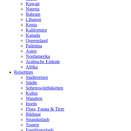
Kuwait
Nigeria
Bahrain
Libanon
Kenia
Kalifornien
Kanada
Queensland
Palästina
Asien
Nordamerika
Arabische Emirate
Afrika
Reisetipps
Städtereisen
Städte
Sehenswürdigkeiten
Kultur
Wandern
Inseln
Flora, Fauna & Tiere
Bildung
Strandurlaub
Touren
Familienurlaub