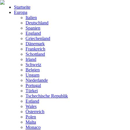
Startseite
Europa
Italien
Deutschland
Spanien
England
Griechenland
Dänemark
Frankreich
Schottland
Irland
Schweiz
Belgien
Ungarn
Niederlande
Portugal
Türkei
Tschechische Republik
Estland
Wales
Österreich
Polen
Malta
Monaco