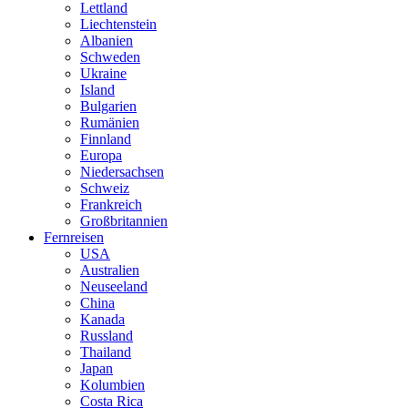
Lettland
Liechtenstein
Albanien
Schweden
Ukraine
Island
Bulgarien
Rumänien
Finnland
Europa
Niedersachsen
Schweiz
Frankreich
Großbritannien
Fernreisen
USA
Australien
Neuseeland
China
Kanada
Russland
Thailand
Japan
Kolumbien
Costa Rica