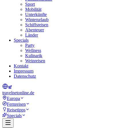
Sport
Mobilität
Unterkünfte
Winterurlaub
Schiffsreisen
Abenteuer
Länder
Specials
Party
Wellness
Kulinarik
Weinreisen
Kontakt
Impressum
Datenschutz
travel
net
online.de
Europa
Fernreisen
Reisetipps
Specials