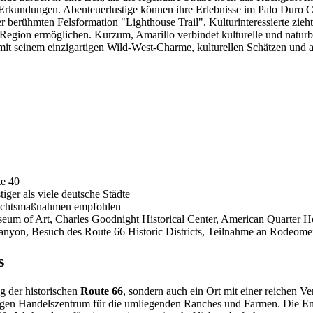
r Erkundungen. Abenteuerlustige können ihre Erlebnisse im Palo Duro C
der berühmten Felsformation "Lighthouse Trail". Kulturinteressierte zi
er Region ermöglichen. Kurzum, Amarillo verbindet kulturelle und naturb
t mit seinem einzigartigen Wild-West-Charme, kulturellen Schätzen un
te 40
iger als viele deutsche Städte
sichtsmaßnahmen empfohlen
seum of Art, Charles Goodnight Historical Center, American Quarter 
yon, Besuch des Route 66 Historic Districts, Teilnahme an Rodeomei
s
ng der historischen
Route 66
, sondern auch ein Ort mit einer reichen V
tigen Handelszentrum für die umliegenden Ranches und Farmen. Die 