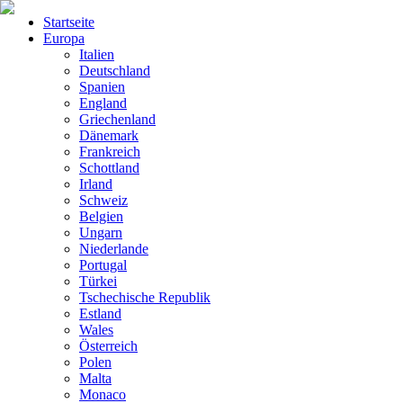
Startseite
Europa
Italien
Deutschland
Spanien
England
Griechenland
Dänemark
Frankreich
Schottland
Irland
Schweiz
Belgien
Ungarn
Niederlande
Portugal
Türkei
Tschechische Republik
Estland
Wales
Österreich
Polen
Malta
Monaco