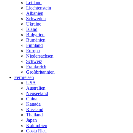
Lettland
Liechtenstein
Albanien
Schweden
Ukraine
Island
Bulgarien
Rumänien
Finnland
Europa
Niedersachsen
Schweiz
Frankreich
Großbritannien
Fernreisen
USA
Australien
Neuseeland
China
Kanada
Russland
Thailand
Japan
Kolumbien
Costa Rica