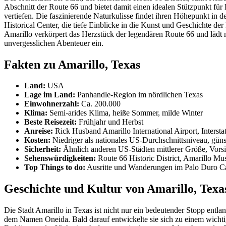
Abschnitt der Route 66 und bietet damit einen idealen Stützpunkt fü
vertiefen. Die faszinierende Naturkulisse findet ihren Höhepunkt in 
Historical Center, die tiefe Einblicke in die Kunst und Geschichte d
Amarillo verkörpert das Herzstück der legendären Route 66 und läd
unvergesslichen Abenteuer ein.
Fakten zu Amarillo, Texas
Land:
USA
Lage im Land:
Panhandle-Region im nördlichen Texas
Einwohnerzahl:
Ca. 200.000
Klima:
Semi-arides Klima, heiße Sommer, milde Winter
Beste Reisezeit:
Frühjahr und Herbst
Anreise:
Rick Husband Amarillo International Airport, Intersta
Kosten:
Niedriger als nationales US-Durchschnittsniveau, günst
Sicherheit:
Ähnlich anderen US-Städten mittlerer Größe, Vor
Sehenswürdigkeiten:
Route 66 Historic District, Amarillo Mu
Top Things to do:
Ausritte und Wanderungen im Palo Duro Can
Geschichte und Kultur von Amarillo, Texa
Die Stadt Amarillo in Texas ist nicht nur ein bedeutender Stopp entla
dem Namen Oneida. Bald darauf entwickelte sie sich zu einem wich