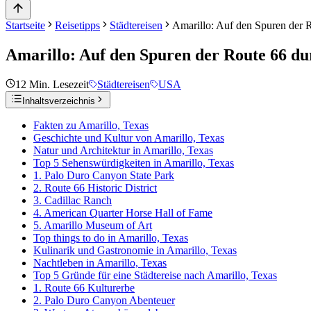
Startseite
Reisetipps
Städtereisen
Amarillo: Auf den Spuren der 
Amarillo: Auf den Spuren der Route 66 du
12
Min. Lesezeit
Städtereisen
USA
Inhaltsverzeichnis
Fakten zu Amarillo, Texas
Geschichte und Kultur von Amarillo, Texas
Natur und Architektur in Amarillo, Texas
Top 5 Sehenswürdigkeiten in Amarillo, Texas
1. Palo Duro Canyon State Park
2. Route 66 Historic District
3. Cadillac Ranch
4. American Quarter Horse Hall of Fame
5. Amarillo Museum of Art
Top things to do in Amarillo, Texas
Kulinarik und Gastronomie in Amarillo, Texas
Nachtleben in Amarillo, Texas
Top 5 Gründe für eine Städtereise nach Amarillo, Texas
1. Route 66 Kulturerbe
2. Palo Duro Canyon Abenteuer