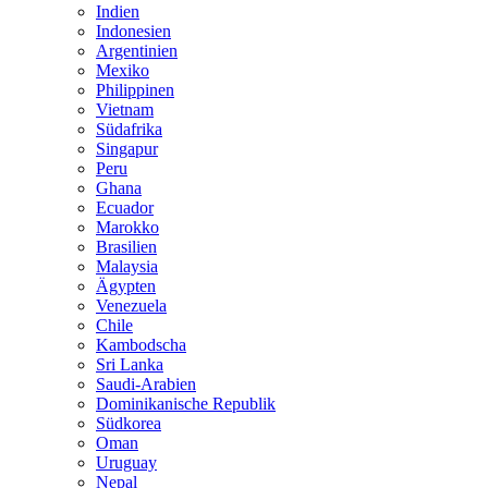
Indien
Indonesien
Argentinien
Mexiko
Philippinen
Vietnam
Südafrika
Singapur
Peru
Ghana
Ecuador
Marokko
Brasilien
Malaysia
Ägypten
Venezuela
Chile
Kambodscha
Sri Lanka
Saudi-Arabien
Dominikanische Republik
Südkorea
Oman
Uruguay
Nepal