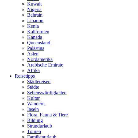
Kuwait
Nigeria
Bahrain
Libanon
Kenia
Kalifornien
Kanada
Queensland
Palästina
Asien
Nordamerika
Arabische Emirate
Afrika
Reisetipps
Städtereisen
Städte
Sehenswürdigkeiten
Kultur
Wandern
Inseln
Flora, Fauna & Tiere
Bildung
Strandurlaub
Touren
Familienurlaub