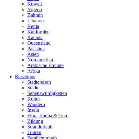
Kuwait
Nigeria
Bahrain
Libanon
Kenia
Kalifornien
Kanada
Queensland
Palästina
Asien
Nordamerika
Arabische Emirate
Afrika
Reisetipps
Städtereisen
Städte
Sehenswürdigkeiten
Kultur
Wandern
Inseln
Flora, Fauna & Tiere
Bildung
Strandurlaub
Touren
Familienurlaub