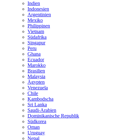
Indien
Indonesien
Argentinien
Mexiko
Philippinen
Vietnam
Südafrika
Singapur
Peru
Ghana
Ecuador
Marokko
Brasilien
Malaysia
Ägypten
Venezuela
Chile
Kambodscha
Sri Lanka
Saudi-Arabien
Dominikanische Republik
Südkorea
Oman
Uruguay
Nepal