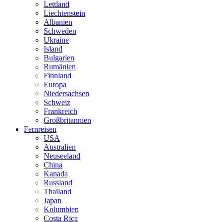
Lettland
Liechtenstein
Albanien
Schweden
Ukraine
Island
Bulgarien
Rumänien
Finnland
Europa
Niedersachsen
Schweiz
Frankreich
Großbritannien
Fernreisen
USA
Australien
Neuseeland
China
Kanada
Russland
Thailand
Japan
Kolumbien
Costa Rica