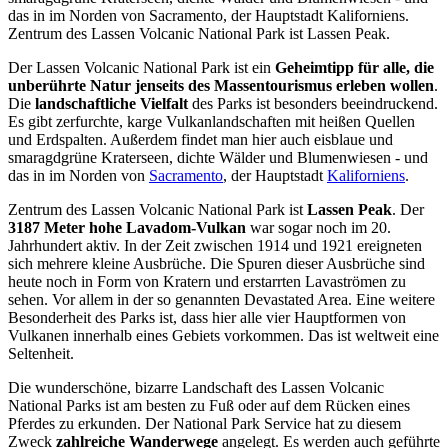
das in im Norden von Sacramento, der Hauptstadt Kaliforniens.
Zentrum des Lassen Volcanic National Park ist Lassen Peak.
Der Lassen Volcanic National Park ist ein
Geheimtipp für alle, die
unberührte Natur jenseits des Massentourismus erleben wollen
.
Die
landschaftliche Vielfalt
des Parks ist besonders beeindruckend.
Es gibt zerfurchte, karge Vulkanlandschaften mit heißen Quellen
und Erdspalten. Außerdem findet man hier auch eisblaue und
smaragdgrüne Kraterseen, dichte Wälder und Blumenwiesen - und
das in im Norden von
Sacramento
, der Hauptstadt
Kaliforniens
.
Zentrum des Lassen Volcanic National Park ist
Lassen Peak
. Der
3187 Meter hohe Lavadom-Vulkan
war sogar noch im 20.
Jahrhundert aktiv. In der Zeit zwischen 1914 und 1921 ereigneten
sich mehrere kleine Ausbrüche. Die Spuren dieser Ausbrüche sind
heute noch in Form von Kratern und erstarrten Lavaströmen zu
sehen. Vor allem in der so genannten Devastated Area. Eine weitere
Besonderheit des Parks ist, dass hier alle vier Hauptformen von
Vulkanen innerhalb eines Gebiets vorkommen. Das ist weltweit eine
Seltenheit.
Die wunderschöne, bizarre Landschaft des Lassen Volcanic
National Parks ist am besten zu Fuß oder auf dem Rücken eines
Pferdes zu erkunden. Der National Park Service hat zu diesem
Zweck
zahlreiche Wanderwege
angelegt. Es werden auch geführte