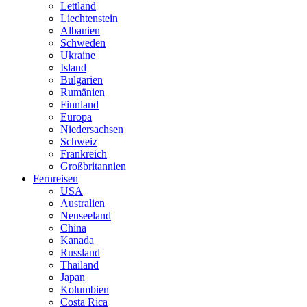
Lettland
Liechtenstein
Albanien
Schweden
Ukraine
Island
Bulgarien
Rumänien
Finnland
Europa
Niedersachsen
Schweiz
Frankreich
Großbritannien
Fernreisen
USA
Australien
Neuseeland
China
Kanada
Russland
Thailand
Japan
Kolumbien
Costa Rica