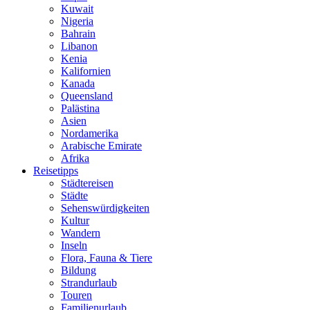
Kuwait
Nigeria
Bahrain
Libanon
Kenia
Kalifornien
Kanada
Queensland
Palästina
Asien
Nordamerika
Arabische Emirate
Afrika
Reisetipps
Städtereisen
Städte
Sehenswürdigkeiten
Kultur
Wandern
Inseln
Flora, Fauna & Tiere
Bildung
Strandurlaub
Touren
Familienurlaub