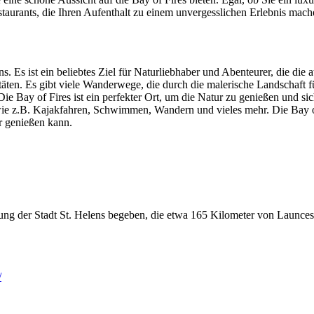
staurants, die Ihren Aufenthalt zu einem unvergesslichen Erlebnis mac
s. Es ist ein beliebtes Ziel für Naturliebhaber und Abenteurer, die d
täten. Es gibt viele Wanderwege, die durch die malerische Landschaft f
e Bay of Fires ist ein perfekter Ort, um die Natur zu genießen und sic
wie z.B. Kajakfahren, Schwimmen, Wandern und vieles mehr. Die Bay of
r genießen kann.
ng der Stadt St. Helens begeben, die etwa 165 Kilometer von Launcesto
/