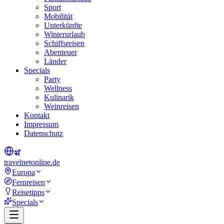
Sport
Mobilität
Unterkünfte
Winterurlaub
Schiffsreisen
Abenteuer
Länder
Specials
Party
Wellness
Kulinarik
Weinreisen
Kontakt
Impressum
Datenschutz
travel
net
online.de
Europa
Fernreisen
Reisetipps
Specials