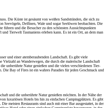
muss. Die Küste ist gesäumt von weißen Sandstränden, die sich zu
 von Seevögeln, Delfinen, Wale und sogar Seelöwen beobachten. Die
üste führen und die Besucher zu den schönsten Aussichtspunkten
ft und Tierwelt Tasmaniens erleben kann. Es ist ein Ort, an dem man
asser und einer atemberaubenden Landschaft. Es gibt viele
eine Vielzahl an Wanderwegen, die durch die malerische Landschaft
 die unberührte Natur genießen und die vielen verschiedenen Tier-
n. Die Bay of Fires ist ein wahres Paradies für jeden Geschmack und
dschaft und die unberührte Natur genießen möchten. In der Nähe der
 von luxuriösen Hotels bis hin zu einfachen Campingplätzen. Es gibt
 Die meisten Restaurants sind auch mit einer Bar ausgestattet, in der
xuriöses Hotel oder einen einfachen Campingplatz bevorzugen, in der