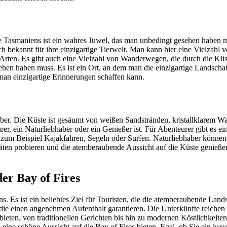
ste Tasmaniens ist ein wahres Juwel, das man unbedingt gesehen haben 
 bekannt für ihre einzigartige Tierwelt. Man kann hier eine Vielzahl
te Arten. Es gibt auch eine Vielzahl von Wanderwegen, die durch die K
ehen haben muss. Es ist ein Ort, an dem man die einzigartige Landscha
 man einzigartige Erinnerungen schaffen kann.
aber. Die Küste ist gesäumt von weißen Sandstränden, kristallklarem W
er, ein Naturliebhaber oder ein Genießer ist. Für Abenteurer gibt es 
e zum Beispiel Kajakfahren, Segeln oder Surfen. Naturliebhaber können
äten probieren und die atemberaubende Aussicht auf die Küste genieße
er Bay of Fires
s. Es ist ein beliebtes Ziel für Touristen, die die atemberaubende Lan
 die einen angenehmen Aufenthalt garantieren. Die Unterkünfte reichen
bieten, von traditionellen Gerichten bis hin zu modernen Köstlichkeiten.
 eine schöne Aussicht auf die Bay of Fires bieten. Egal, ob Sie ein lu