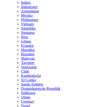
Indien
Indonesien
Argentinien
Mexiko
Philippinen
Vietnam
Südafrika
Singapur
Peru
Ghana
Ecuador
Marokko
Brasilien
Malaysia
Ägypten
Venezuela
Chile
Kambodscha
Sri Lanka
Saudi-Arabien
Dominikanische Republik
Südkorea
Oman
Uruguay
Nepal