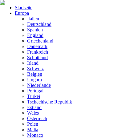
Startseite
Europa
Italien
Deutschland
Spanien
England
Griechenland
Dänemark
Frankreich
Schottland
Irland
Schweiz
Belgien
Ungarn
Niederlande
Portugal
Türkei
Tschechische Republik
Estland
Wales
Österreich
Polen
Malta
Monaco