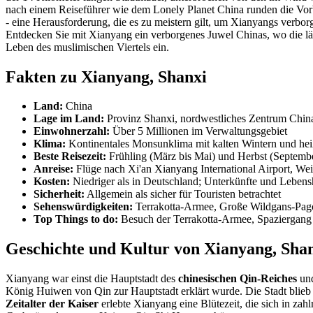
nach einem Reiseführer wie dem Lonely Planet China runden die Vorbe
- eine Herausforderung, die es zu meistern gilt, um Xianyangs verb
Entdecken Sie mit Xianyang ein verborgenes Juwel Chinas, wo die län
Leben des muslimischen Viertels ein.
Fakten zu Xianyang, Shanxi
Land:
China
Lage im Land:
Provinz Shanxi, nordwestliches Zentrum Chin
Einwohnerzahl:
Über 5 Millionen im Verwaltungsgebiet
Klima:
Kontinentales Monsunklima mit kalten Wintern und h
Beste Reisezeit:
Frühling (März bis Mai) und Herbst (Septemb
Anreise:
Flüge nach Xi'an Xianyang International Airport, Wei
Kosten:
Niedriger als in Deutschland; Unterkünfte und Lebens
Sicherheit:
Allgemein als sicher für Touristen betrachtet
Sehenswürdigkeiten:
Terrakotta-Armee, Große Wildgans-Pago
Top Things to do:
Besuch der Terrakotta-Armee, Spaziergang a
Geschichte und Kultur von Xianyang, Sha
Xianyang war einst die Hauptstadt des
chinesischen Qin-Reiches
und
König Huiwen von Qin zur Hauptstadt erklärt wurde. Die Stadt blieb 
Zeitalter der Kaiser
erlebte Xianyang eine Blütezeit, die sich in zah