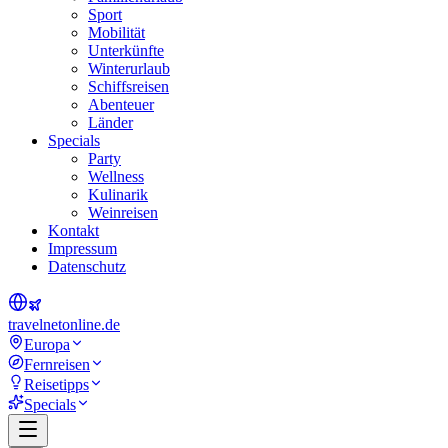
Sport
Mobilität
Unterkünfte
Winterurlaub
Schiffsreisen
Abenteuer
Länder
Specials
Party
Wellness
Kulinarik
Weinreisen
Kontakt
Impressum
Datenschutz
travel
net
online.de
Europa
Fernreisen
Reisetipps
Specials