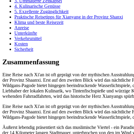
3. Ummauerte Zeitkapsel
4. Kulinarische Genüsse
5. Exzellente Zugänglichkeit
Praktische Reisetipps für Xianyang in der Provinz Shanxi
Klima und beste Reisezeit
Anreise
Unterkünfte
Verkehrsmittel
Kosten
Sicherheit
Zusammenfassung
Eine Reise nach Xi'an ist oft geprägt von der mythischen Ausstrahlun
der Provinz Shaanxi. Erst auf den zweiten Blick wird das nächtliche
Wildgans-Pagode bietet hingegen beeindruckende Wasserlichtspiele, di
Liebhaber der lokalen Kulinarik, wo Tintenfischspieße und würzige
wehenden Fahrradfahrten, wird das historische Herz Xianyangs spürb
Eine Reise nach Xi'an ist oft geprägt von der mythischen Ausstrahlun
der Provinz Shaanxi. Erst auf den zweiten Blick wird das nächtliche
Wildgans-Pagode bietet hingegen beeindruckende Wasserlichtspiele, 
Äußerst lebendig präsentiert sich das muslimische Viertel - ein Par
der 14 Kilometer langen Stadtmauer, unterbrochen von den im Wind w