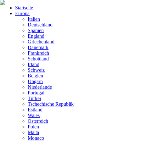
Startseite
Europa
Italien
Deutschland
Spanien
England
Griechenland
Dänemark
Frankreich
Schottland
Irland
Schweiz
Belgien
Ungarn
Niederlande
Portugal
Türkei
Tschechische Republik
Estland
Wales
Österreich
Polen
Malta
Monaco