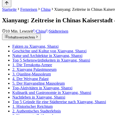
Startseite
Fernreisen
China
Xianyang: Zeitreise in Chinas Kaiser
Xianyang: Zeitreise in Chinas Kaiserstadt
10
Min. Lesezeit
China
Städtereisen
Inhaltsverzeichnis
Fakten zu Xianyang, Shanxi
Geschichte und Kultur von Xianyang, Shanxi
Natur und Architektur in Xianyang, Shanxi
Top 5 Sehenswürdigkeiten in Xianyang, Shanxi
1. Die Terrakotta-Armee
2. Xianyang Palastmuseum
3. Qianling-Mausoleum
4. Der Weiyang Palast
5. Der Hanyangling Mausoleum
Top-Aktivitäten in Xianyang, Shanxi
Kulinarik und Gastronomie in Xianyang, Shanxi
Nachtleben in Xianyang, Shanxi
Top 5 Gründe für eine Städtereise nach Xianyang, Shanxi
1. Historischer Reichtum
2. Authentisches Stadterlebnis