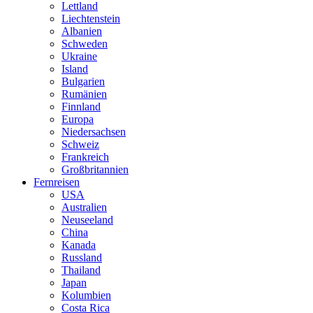
Lettland
Liechtenstein
Albanien
Schweden
Ukraine
Island
Bulgarien
Rumänien
Finnland
Europa
Niedersachsen
Schweiz
Frankreich
Großbritannien
Fernreisen
USA
Australien
Neuseeland
China
Kanada
Russland
Thailand
Japan
Kolumbien
Costa Rica