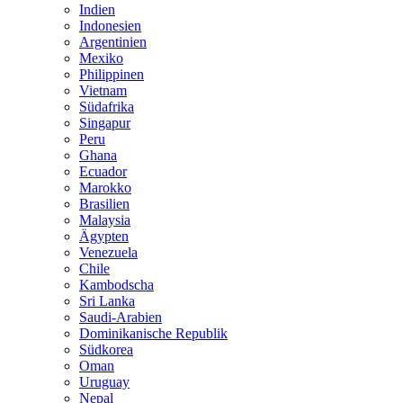
Indien
Indonesien
Argentinien
Mexiko
Philippinen
Vietnam
Südafrika
Singapur
Peru
Ghana
Ecuador
Marokko
Brasilien
Malaysia
Ägypten
Venezuela
Chile
Kambodscha
Sri Lanka
Saudi-Arabien
Dominikanische Republik
Südkorea
Oman
Uruguay
Nepal