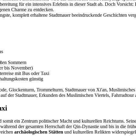
reitung für ein intensives Erlebnis in dieser Stadt ab. Doch Vorsicht
orgenen Charme zu entdecken.
gste, komplett erhaltene Stadtmauer beeindruckende Geschichten verga
as
eißen Sommern
er bis November)
terreise mit Bus oder Taxi
haltungskosten günstig
de, Glockenturm, Trommelturm, Stadtmauer von Xi'an, Muslimisches 
uf der Stadtmauer, Erkunden des Muslimischen Viertels, Fahrradtour au
nxi
 somit ein Zentrum politischer Macht und kulturellen Reichtums. Seine G
während der gesamten Herrschaft der Qin-Dynastie und bis in die früh
lreichen
archäologischen Stätten
und kulturellen Relikten widerspiegel