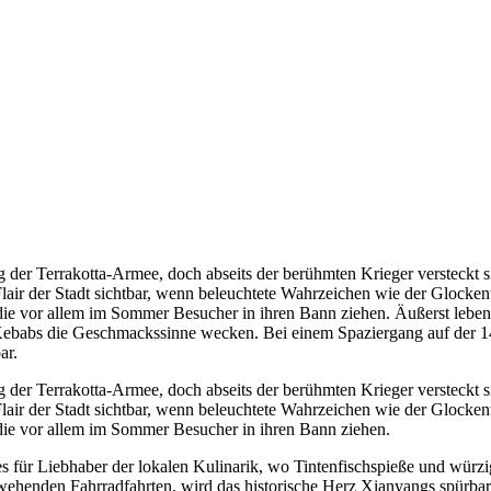
g der Terrakotta-Armee, doch abseits der berühmten Krieger versteckt s
 Flair der Stadt sichtbar, wenn beleuchtete Wahrzeichen wie der Glock
e vor allem im Sommer Besucher in ihren Bann ziehen. Äußerst lebendig
 Kebabs die Geschmackssinne wecken. Bei einem Spaziergang auf der 
ar.
g der Terrakotta-Armee, doch abseits der berühmten Krieger versteckt s
 Flair der Stadt sichtbar, wenn beleuchtete Wahrzeichen wie der Glock
die vor allem im Sommer Besucher in ihren Bann ziehen.
adies für Liebhaber der lokalen Kulinarik, wo Tintenfischspieße und w
ehenden Fahrradfahrten, wird das historische Herz Xianyangs spürbar