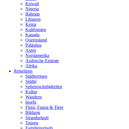
Kuwait
Nigeria
Bahrain
Libanon
Kenia
Kalifornien
Kanada
Queensland
Palästina
Asien
Nordamerika
Arabische Emirate
Afrika
Reisetipps
Städtereisen
Städte
Sehenswürdigkeiten
Kultur
Wandern
Inseln
Flora, Fauna & Tiere
Bildung
Strandurlaub
Touren
Familienurlaub