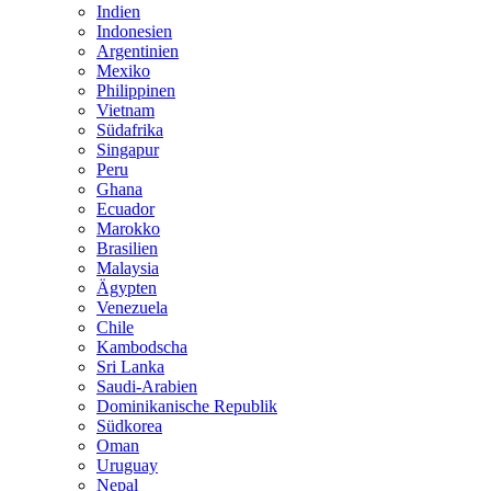
Indien
Indonesien
Argentinien
Mexiko
Philippinen
Vietnam
Südafrika
Singapur
Peru
Ghana
Ecuador
Marokko
Brasilien
Malaysia
Ägypten
Venezuela
Chile
Kambodscha
Sri Lanka
Saudi-Arabien
Dominikanische Republik
Südkorea
Oman
Uruguay
Nepal