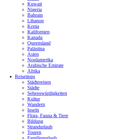
Kuwait
Nigeria
Bahrain
Libanon
Kenia
Kalifornien
Kanada
Queensland
Palästina
Asien
Nordamerika
Arabische Emirate
Afrika
Reisetipps
Städtereisen
Städte
Sehenswürdigkeiten
Kultur
Wandern
Inseln
Flora, Fauna & Tiere
Bildung
Strandurlaub
Touren
Familienurlaub