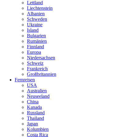
Lettland
Liechtenstein
Albanien
Schweden
Ukraine
Island
Bulgarien
Rumänien
Finnland
Europa
Niedersachsen
Schweiz
Frankreich
Großbritannien
Fernreisen
USA
Australien
Neuseeland
China
Kanada
Russland
Thailand
Japan
Kolumbien
Costa Rica