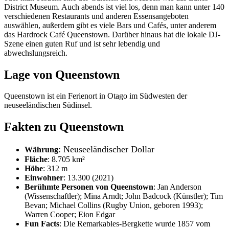
District Museum. Auch abends ist viel los, denn man kann unter 140
verschiedenen Restaurants und anderen Essensangeboten
auswählen, außerdem gibt es viele Bars und Cafés, unter anderem
das Hardrock Café Queenstown. Darüber hinaus hat die lokale DJ-
Szene einen guten Ruf und ist sehr lebendig und
abwechslungsreich.
Lage von Queenstown
Queenstown ist ein Ferienort in Otago im Südwesten der
neuseeländischen Südinsel.
Fakten zu Queenstown
: Neuseeländischer Dollar
Währung
Fläche
: 8.705 km²
Höhe
: 312 m
Einwohner
: 13.300 (2021)
Berühmte Personen von Queenstown
: Jan Anderson
(Wissenschaftler); Mina Arndt; John Badcock (Künstler); Tim
Bevan; Michael Collins (Rugby Union, geboren 1993);
Warren Cooper; Eion Edgar
Fun Facts
: Die Remarkables-Bergkette wurde 1857 vom