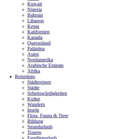
Kuwait
Nigeria
Bahrain
Libanon
Kenia
Kalifornien
Kanada
Queensland
Palästina
Asien
Nordamerika
Arabische Emirate
Afrika
Reisetipps
Städtereisen
Städte
Sehenswürdigkeiten
Kultur
Wandern
Inseln
Flora, Fauna & Tiere
Bildung
Strandurlaub
Touren
Familienurlaub