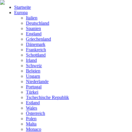
Startseite
Europa
Italien
Deutschland
Spanien
England
Griechenland
Dänemark
Frankreich
Schottland
Irland
Schweiz
Belgien
Ungarn
Niederlande
Portugal
Türkei
Tschechische Republik
Estland
Wales
Österreich
Polen
Malta
Monaco