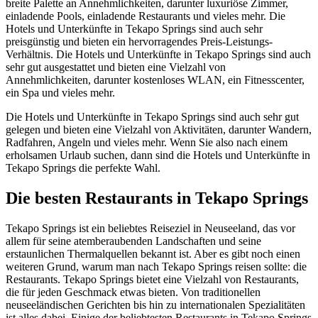
breite Palette an Annehmlichkeiten, darunter luxuriöse Zimmer,
einladende Pools, einladende Restaurants und vieles mehr. Die
Hotels und Unterkünfte in Tekapo Springs sind auch sehr
preisgünstig und bieten ein hervorragendes Preis-Leistungs-
Verhältnis. Die Hotels und Unterkünfte in Tekapo Springs sind auch
sehr gut ausgestattet und bieten eine Vielzahl von
Annehmlichkeiten, darunter kostenloses WLAN, ein Fitnesscenter,
ein Spa und vieles mehr.
Die Hotels und Unterkünfte in Tekapo Springs sind auch sehr gut
gelegen und bieten eine Vielzahl von Aktivitäten, darunter Wandern,
Radfahren, Angeln und vieles mehr. Wenn Sie also nach einem
erholsamen Urlaub suchen, dann sind die Hotels und Unterkünfte in
Tekapo Springs die perfekte Wahl.
Die besten Restaurants in Tekapo Springs
Tekapo Springs ist ein beliebtes Reiseziel in Neuseeland, das vor
allem für seine atemberaubenden Landschaften und seine
erstaunlichen Thermalquellen bekannt ist. Aber es gibt noch einen
weiteren Grund, warum man nach Tekapo Springs reisen sollte: die
Restaurants. Tekapo Springs bietet eine Vielzahl von Restaurants,
die für jeden Geschmack etwas bieten. Von traditionellen
neuseeländischen Gerichten bis hin zu internationalen Spezialitäten
ist alles dabei. Einige der beliebtesten Restaurants in Tekapo Springs