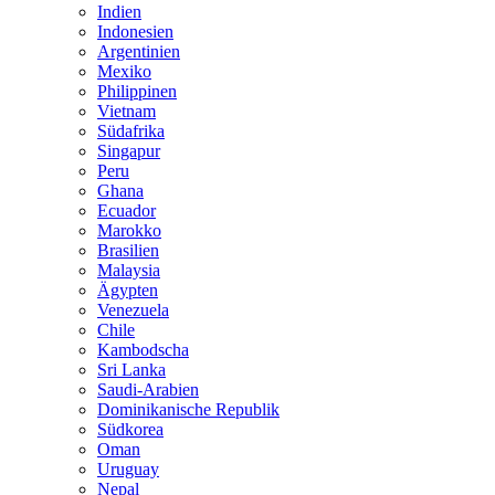
Indien
Indonesien
Argentinien
Mexiko
Philippinen
Vietnam
Südafrika
Singapur
Peru
Ghana
Ecuador
Marokko
Brasilien
Malaysia
Ägypten
Venezuela
Chile
Kambodscha
Sri Lanka
Saudi-Arabien
Dominikanische Republik
Südkorea
Oman
Uruguay
Nepal