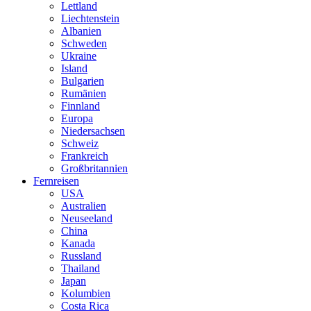
Lettland
Liechtenstein
Albanien
Schweden
Ukraine
Island
Bulgarien
Rumänien
Finnland
Europa
Niedersachsen
Schweiz
Frankreich
Großbritannien
Fernreisen
USA
Australien
Neuseeland
China
Kanada
Russland
Thailand
Japan
Kolumbien
Costa Rica