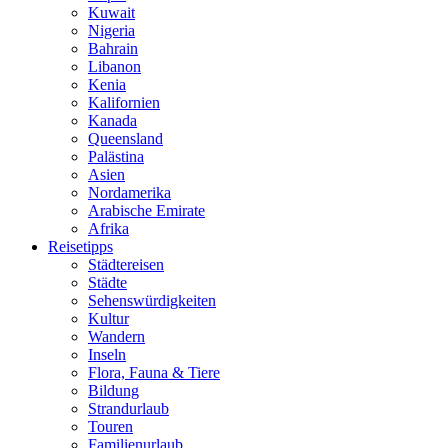
Kuwait
Nigeria
Bahrain
Libanon
Kenia
Kalifornien
Kanada
Queensland
Palästina
Asien
Nordamerika
Arabische Emirate
Afrika
Reisetipps
Städtereisen
Städte
Sehenswürdigkeiten
Kultur
Wandern
Inseln
Flora, Fauna & Tiere
Bildung
Strandurlaub
Touren
Familienurlaub