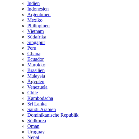
Indien
Indonesien
Argentinien
Mexiko
Philippinen
Vietnam
Südafrika
Singapur
Peru
Ghana
Ecuador
Marokko
Brasilien
Malaysia
Ägypten
Venezuela
Chile
Kambodscha
Sri Lanka
Saudi-Arabien
Dominikanische Republik
Südkorea
Oman
Uruguay
Nepal