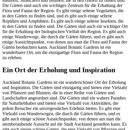
Bäumen, Sträuchern und Blumen, die in den Gärten zu finden sind.
Die Gärten sind auch ein wichtiges Zentrum für die Erhaltung der
Flora und Fauna der Region. Es gibt einige seltene Vogelarten, die
in den Gärten zu finden sind, und es gibt auch einige seltene
Reptilien und Amphibien. Es gibt auch einige seltene Insekten, die
in den Gärten zu finden sind. Die Gärten sind auch ein wichtiger Ort
für die Erhaltung der biologischen Vielfalt der Region. Es gibt auch
einige Wanderwege, die durch die Gärten führen, und es gibt auch
einige Aussichtspunkte, von denen aus man die Flora und Fauna der
Gärten beobachten kann. Auckland Botanic Gardens ist ein
wunderbarer Ort, um die einzigartige Flora und Fauna der Region
zu erleben.
Ein Ort der Erholung und Inspiration
Auckland Botanic Gardens ist ein wunderschöner Ort der Erholung
und Inspiration. Die Gärten sind einzigartig und bieten eine Vielzahl
von Pflanzen und Blumen, die in einer Reihe von Gärten und
Landschaften angeordnet sind. Die Gärten sind ein wahres Paradies
für Naturliebhaber und bieten eine Vielzahl von Aktivitäten, die
jedem Besucher ein unvergessliches Erlebnis bieten. Es gibt eine
Vielzahl von Wanderwegen, die durch die Gärten führen, und es
gibt auch einige schöne Aussichtspunkte, von denen aus man die
atemberaubende Aussicht auf die Stadt Auckland genießen kann. Es
gibt auch einige schöne Gärten, die eine Vielzahl von Pflanzen und