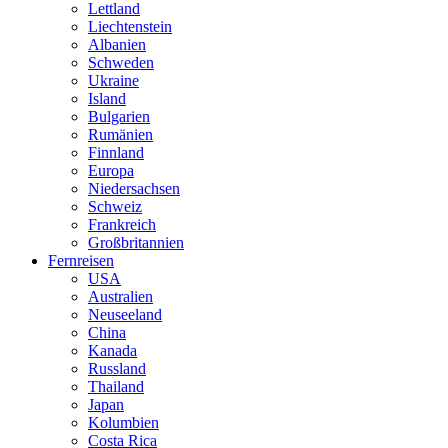
Lettland
Liechtenstein
Albanien
Schweden
Ukraine
Island
Bulgarien
Rumänien
Finnland
Europa
Niedersachsen
Schweiz
Frankreich
Großbritannien
Fernreisen
USA
Australien
Neuseeland
China
Kanada
Russland
Thailand
Japan
Kolumbien
Costa Rica