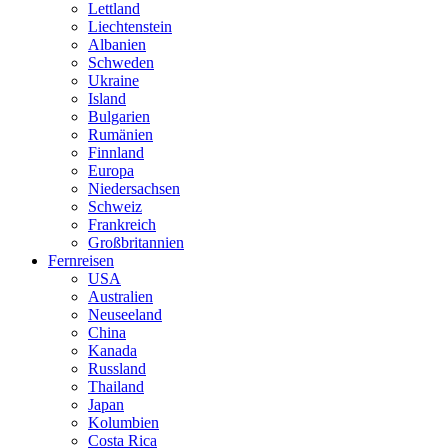
Lettland
Liechtenstein
Albanien
Schweden
Ukraine
Island
Bulgarien
Rumänien
Finnland
Europa
Niedersachsen
Schweiz
Frankreich
Großbritannien
Fernreisen
USA
Australien
Neuseeland
China
Kanada
Russland
Thailand
Japan
Kolumbien
Costa Rica