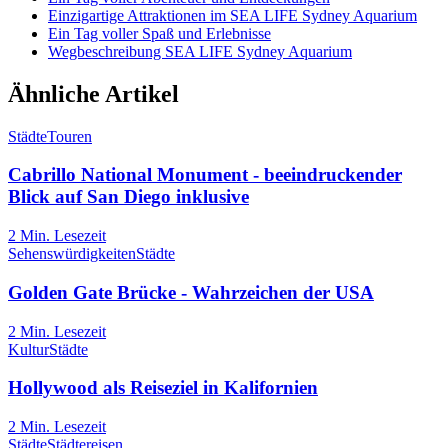
Einzigartige Attraktionen im SEA LIFE Sydney Aquarium
Ein Tag voller Spaß und Erlebnisse
Wegbeschreibung SEA LIFE Sydney Aquarium
Ähnliche Artikel
Städte
Touren
Cabrillo National Monument - beeindruckender
Blick auf San Diego inklusive
2
Min. Lesezeit
Sehenswürdigkeiten
Städte
Golden Gate Brücke - Wahrzeichen der USA
2
Min. Lesezeit
Kultur
Städte
Hollywood als Reiseziel in Kalifornien
2
Min. Lesezeit
Städte
Städtereisen