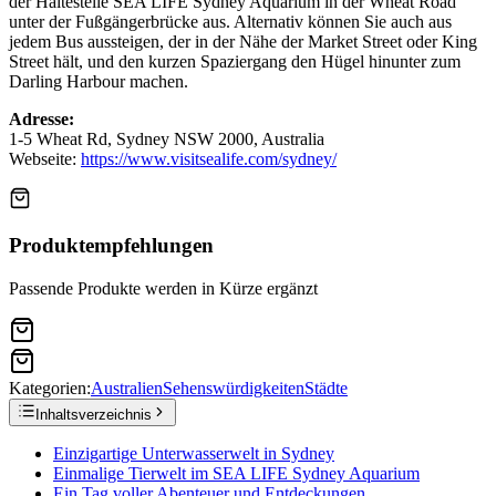
der Haltestelle SEA LIFE Sydney Aquarium in der Wheat Road
unter der Fußgängerbrücke aus. Alternativ können Sie auch aus
jedem Bus aussteigen, der in der Nähe der Market Street oder King
Street hält, und den kurzen Spaziergang den Hügel hinunter zum
Darling Harbour machen.
Adresse:
1-5 Wheat Rd, Sydney NSW 2000, Australia
Webseite:
https://www.visitsealife.com/sydney/
Produktempfehlungen
Passende Produkte werden in Kürze ergänzt
Kategorien:
Australien
Sehenswürdigkeiten
Städte
Inhaltsverzeichnis
Einzigartige Unterwasserwelt in Sydney
Einmalige Tierwelt im SEA LIFE Sydney Aquarium
Ein Tag voller Abenteuer und Entdeckungen