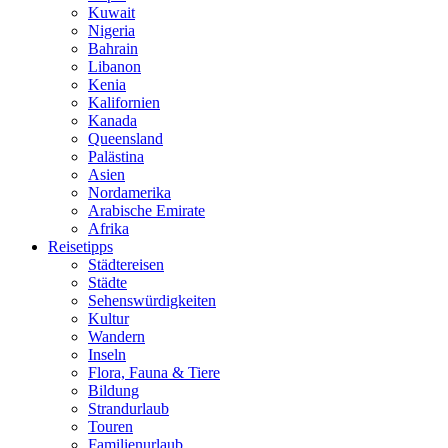
Kuwait
Nigeria
Bahrain
Libanon
Kenia
Kalifornien
Kanada
Queensland
Palästina
Asien
Nordamerika
Arabische Emirate
Afrika
Reisetipps
Städtereisen
Städte
Sehenswürdigkeiten
Kultur
Wandern
Inseln
Flora, Fauna & Tiere
Bildung
Strandurlaub
Touren
Familienurlaub