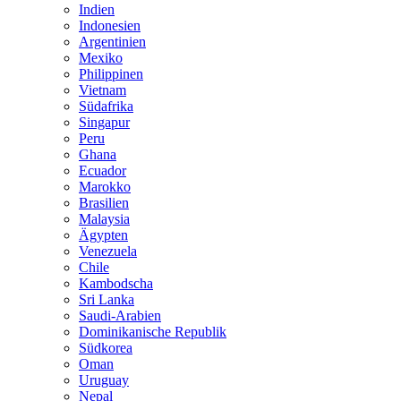
Indien
Indonesien
Argentinien
Mexiko
Philippinen
Vietnam
Südafrika
Singapur
Peru
Ghana
Ecuador
Marokko
Brasilien
Malaysia
Ägypten
Venezuela
Chile
Kambodscha
Sri Lanka
Saudi-Arabien
Dominikanische Republik
Südkorea
Oman
Uruguay
Nepal