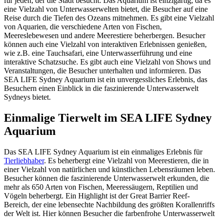
für jeden, der die Stadt besucht. Das Aquarium ist einzigartig, da es
eine Vielzahl von Unterwasserwelten bietet, die Besucher auf eine
Reise durch die Tiefen des Ozeans mitnehmen. Es gibt eine Vielzahl
von Aquarien, die verschiedene Arten von Fischen,
Meereslebewesen und andere Meerestiere beherbergen. Besucher
können auch eine Vielzahl von interaktiven Erlebnissen genießen,
wie z.B. eine Tauchsafari, eine Unterwasserführung und eine
interaktive Schatzsuche. Es gibt auch eine Vielzahl von Shows und
Veranstaltungen, die Besucher unterhalten und informieren. Das
SEA LIFE Sydney Aquarium ist ein unvergessliches Erlebnis, das
Besuchern einen Einblick in die faszinierende Unterwasserwelt
Sydneys bietet.
Einmalige Tierwelt im SEA LIFE Sydney
Aquarium
Das SEA LIFE Sydney Aquarium ist ein einmaliges Erlebnis für
Tierliebhaber
. Es beherbergt eine Vielzahl von Meerestieren, die in
einer Vielzahl von natürlichen und künstlichen Lebensräumen leben.
Besucher können die faszinierende Unterwasserwelt erkunden, die
mehr als 650 Arten von Fischen, Meeressäugern, Reptilien und
Vögeln beherbergt. Ein Highlight ist der Great Barrier Reef-
Bereich, der eine lebensechte Nachbildung des größten Korallenriffs
der Welt ist. Hier können Besucher die farbenfrohe Unterwasserwelt