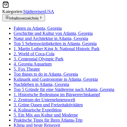
Kategorien:
Städtereisen
USA
Inhaltsverzeichnis
Fakten zu Atlanta, Georgia
Geschichte und Kultur von Atlanta, Georgia
Natur und Architektur in Atlanta, Georgia
Top 5 Sehenswürdigkeiten in Atlanta, Georgia
1. Martin Luther King Jr. National Historic Park
2. World of Coca-Cola
3. Centennial Olympic Park
4. Georgia Aquarium
5. Fox Theatre
Top things to do in Atlanta, Georgia
Kulinarik und Gastronomie in Atlanta, Georgia
Nachtleben in Atlanta, Georgia
Top 5 Gründe für eine Städtereise nach Atlanta, Georgia
1. Historische Bedeutung im Bürgerrechtskampf
2. Zentrum der Unternehmenswelt
3. Grüne Oasen und Freizeitaktivitäten
4. Kulinarische Expedition
5. Ein Mix aus Kultur und Moderne
Praktische Tipps für Ihren Atlanta-Trip
Klima und beste Reisezeit