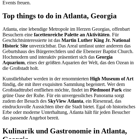
Events freuen.
Top things to do in Atlanta, Georgia
Atlanta, eine lebendige Metropole im Herzen Georgias, offenbart
Besuchern eine
facettenreiche Palette an Aktivitäten
. Für
Geschichtsinteressierte ist das
Martin Luther King Jr. National
Historic Site
unverzichtbar. Das Areal umfasst unter anderem das
Geburtshaus des Bürgerrechtlers und die Ebenezer Baptist Church.
Hochmodern und interaktiv präsentiert sich das
Georgia
Aquarium
, eines der größten Aquarien der Welt, das den Ozean in
die Großstadt holt.
Kunstliebhaber werden in der renommierten
High Museum of Art
fündig, die mit ihrer exquisiten Sammlung begeistert. Wer dem
Großstadttrubel entfliehen möchte, findet im
Piedmont Park
eine
grüne Oase der Ruhe. Für ein unvergessliches Panorama sorgt
zudem der Besuch des
SkyView Atlanta
, ein Riesenrad, das
eindrucksvolle Aussichten über die Stadt bietet. Egal ob historisches
Erbe oder moderne Unterhaltung, Atlanta hält für jeden Besucher
das passende Angebot bereit.
Kulinarik und Gastronomie in Atlanta,