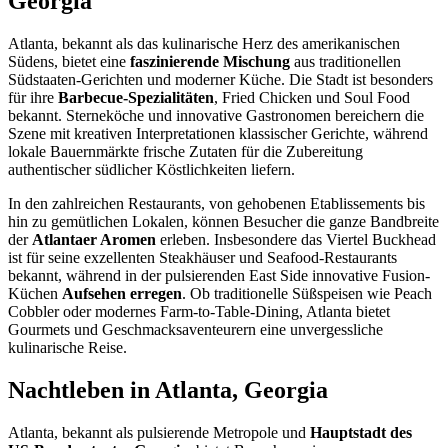
Georgia
Atlanta, bekannt als das kulinarische Herz des amerikanischen
Südens, bietet eine
faszinierende Mischung
aus traditionellen
Südstaaten-Gerichten und moderner Küche. Die Stadt ist besonders
für ihre
Barbecue-Spezialitäten
, Fried Chicken und Soul Food
bekannt. Sterneköche und innovative Gastronomen bereichern die
Szene mit kreativen Interpretationen klassischer Gerichte, während
lokale Bauernmärkte frische Zutaten für die Zubereitung
authentischer südlicher Köstlichkeiten liefern.
In den zahlreichen Restaurants, von gehobenen Etablissements bis
hin zu gemütlichen Lokalen, können Besucher die ganze Bandbreite
der
Atlantaer Aromen
erleben. Insbesondere das Viertel Buckhead
ist für seine exzellenten Steakhäuser und Seafood-Restaurants
bekannt, während in der pulsierenden East Side innovative Fusion-
Küchen
Aufsehen erregen
. Ob traditionelle Süßspeisen wie Peach
Cobbler oder modernes Farm-to-Table-Dining, Atlanta bietet
Gourmets und Geschmacksaventeurern eine unvergessliche
kulinarische Reise.
Nachtleben in Atlanta, Georgia
Atlanta, bekannt als pulsierende Metropole und
Hauptstadt des