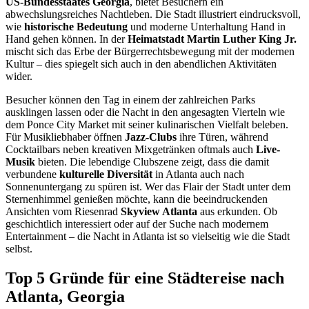
US-Bundesstaates Georgia
, bietet Besuchern ein
abwechslungsreiches Nachtleben. Die Stadt illustriert eindrucksvoll,
wie
historische Bedeutung
und moderne Unterhaltung Hand in
Hand gehen können. In der
Heimatstadt Martin Luther King Jr.
mischt sich das Erbe der Bürgerrechtsbewegung mit der modernen
Kultur – dies spiegelt sich auch in den abendlichen Aktivitäten
wider.
Besucher können den Tag in einem der zahlreichen Parks
ausklingen lassen oder die Nacht in den angesagten Vierteln wie
dem Ponce City Market mit seiner kulinarischen Vielfalt beleben.
Für Musikliebhaber öffnen
Jazz-Clubs
ihre Türen, während
Cocktailbars neben kreativen Mixgetränken oftmals auch
Live-
Musik
bieten. Die lebendige Clubszene zeigt, dass die damit
verbundene
kulturelle Diversität
in Atlanta auch nach
Sonnenuntergang zu spüren ist. Wer das Flair der Stadt unter dem
Sternenhimmel genießen möchte, kann die beeindruckenden
Ansichten vom Riesenrad
Skyview Atlanta
aus erkunden. Ob
geschichtlich interessiert oder auf der Suche nach modernem
Entertainment – die Nacht in Atlanta ist so vielseitig wie die Stadt
selbst.
Top 5 Gründe für eine Städtereise nach
Atlanta, Georgia