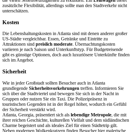
die vielen Sehenswürdigkeiten zu erkunden. Ein
Leihwagen
bietet
zusätzliche Flexibilität, allerdings sollte man den Stadtverkehr nicht
unterschätzen.
Kosten
Die Lebenshaltungskosten in Atlanta sind mit denen anderer großer
US-Städte vergleichbar. Essen, Getränke und Eintritte zu
Attraktionen sind
preislich moderate
. Übernachtungskosten
variieren je nach Saison und Unterkunftstyp. Für Budgetreisende
gibt es günstige Optionen, doch auch luxuriösere Unterkünfte finden
sich im Angebot.
Sicherheit
Wie in jeder Großstadt sollten Besucher auch in Atlanta
grundlegende
Sicherheitsvorkehrungen
treffen. Informieren Sie
sich über die Stadtviertel und bewegen Sie sich in der Nacht in
Gruppen oder nutzen Sie ein Taxi. Die Polizeipräsenz in
touristischen Gegenden ist in der Regel höher, wodurch ein Gefühl
der Sicherheit verstärkt wird.
Atlanta, Georgia, präsentiert sich als
lebendige Metropole
, die mit
ihrer reichen Geschichte, kulturellen Vielfalt und dem südländischen
Charme begeistert und als ideales Ziel für einen Städtetrip gilt.
Neben modernen Wolkenkratzern finden Besucher hier malerische