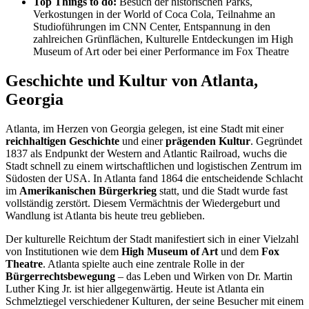
Top Things to do:
Besuch der historischen Parks,
Verkostungen in der World of Coca Cola, Teilnahme an
Studioführungen im CNN Center, Entspannung in den
zahlreichen Grünflächen, Kulturelle Entdeckungen im High
Museum of Art oder bei einer Performance im Fox Theatre
Geschichte und Kultur von Atlanta,
Georgia
Atlanta, im Herzen von Georgia gelegen, ist eine Stadt mit einer
reichhaltigen Geschichte
und einer
prägenden Kultur
. Gegründet
1837 als Endpunkt der Western and Atlantic Railroad, wuchs die
Stadt schnell zu einem wirtschaftlichen und logistischen Zentrum im
Südosten der USA. In Atlanta fand 1864 die entscheidende Schlacht
im
Amerikanischen Bürgerkrieg
statt, und die Stadt wurde fast
vollständig zerstört. Diesem Vermächtnis der Wiedergeburt und
Wandlung ist Atlanta bis heute treu geblieben.
Der kulturelle Reichtum der Stadt manifestiert sich in einer Vielzahl
von Institutionen wie dem
High Museum of Art
und dem
Fox
Theatre
. Atlanta spielte auch eine zentrale Rolle in der
Bürgerrechtsbewegung
– das Leben und Wirken von Dr. Martin
Luther King Jr. ist hier allgegenwärtig. Heute ist Atlanta ein
Schmelztiegel verschiedener Kulturen, der seine Besucher mit einem