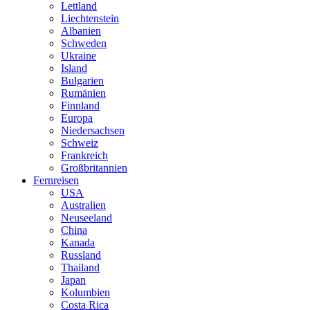
Lettland
Liechtenstein
Albanien
Schweden
Ukraine
Island
Bulgarien
Rumänien
Finnland
Europa
Niedersachsen
Schweiz
Frankreich
Großbritannien
Fernreisen
USA
Australien
Neuseeland
China
Kanada
Russland
Thailand
Japan
Kolumbien
Costa Rica