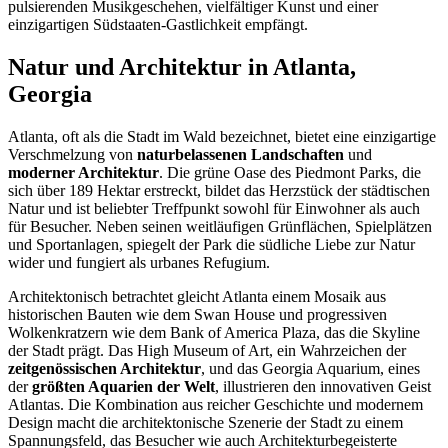
pulsierenden Musikgeschehen, vielfältiger Kunst und einer
einzigartigen Südstaaten-Gastlichkeit empfängt.
Natur und Architektur in Atlanta,
Georgia
Atlanta, oft als die Stadt im Wald bezeichnet, bietet eine einzigartige
Verschmelzung von
naturbelassenen Landschaften
und
moderner Architektur
. Die grüne Oase des Piedmont Parks, die
sich über 189 Hektar erstreckt, bildet das Herzstück der städtischen
Natur und ist beliebter Treffpunkt sowohl für Einwohner als auch
für Besucher. Neben seinen weitläufigen Grünflächen, Spielplätzen
und Sportanlagen, spiegelt der Park die südliche Liebe zur Natur
wider und fungiert als urbanes Refugium.
Architektonisch betrachtet gleicht Atlanta einem Mosaik aus
historischen Bauten wie dem Swan House und progressiven
Wolkenkratzern wie dem Bank of America Plaza, das die Skyline
der Stadt prägt. Das High Museum of Art, ein Wahrzeichen der
zeitgenössischen Architektur
, und das Georgia Aquarium, eines
der
größten Aquarien der Welt
, illustrieren den innovativen Geist
Atlantas. Die Kombination aus reicher Geschichte und modernem
Design macht die architektonische Szenerie der Stadt zu einem
Spannungsfeld, das Besucher wie auch Architekturbegeisterte