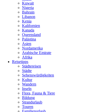
Kuwait
Nigeria
Bahrain
Libanon
Kenia
Kalifornien
Kanada
Queensland
Palästina
Asien
Nordamerika
Arabische Emirate
Afrika
Reisetipps
Städtereisen
Städte
Sehenswürdigkeiten
Kultur
Wandern
Inseln
Flora, Fauna & Tiere
Bildung
Strandurlaub
Touren
Familienurlaub