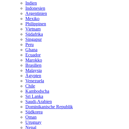
Indien
Indonesien
Argentinien
Mexiko
Philippinen
Vietnam
Südafrika
Singapur
Peru
Ghana
Ecuador
Marokko
Brasilien
Malaysia
Ägypten
Venezuela
Chile
Kambodscha
Sri Lanka
Saudi-Arabien
Dominikanische Republik
Südkorea
Oman
Uruguay
Nepal