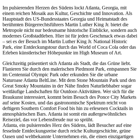
Im pulsierenden Herzen des Südens lockt Atlanta, Georgia, mit
einem reichen Mosaik aus Kultur, Geschichte und Innovation. Als
Hauptstadt des US-Bundesstaates Georgia und Heimatstadt des
berühmten Bürgerrechtsführers Martin Luther King Jr. bietet die
Metropole nicht nur bedeutsame historische Einblicke, sondern auch
modernes Großstadtleben. Hier ist für jeden Geschmack etwas dabei
– sei es der Besuch im Martin Luther King Jr. National Historic
Park, eine Entdeckungstour durch das World of Coca Cola oder das
Erleben künstlerischer Höhepunkte im High Museum of Art.
Gleichzeitig präsentiert sich Atlanta als Stadt, die das Grüne liebt.
Flanieren Sie durch den malerischen Piedmont Park, entspannen Sie
im Centennial Olympic Park oder erkunden Sie die urbane
Naturoase Atlanta BeltLine. Mit dem Stone Mountain Park und den
Great Smoky Mountains in der Nähe finden Naturliebhaber sogar
weitläufige Landschaften für Outdoor-Aktivitäten. Wer sich für die
Braukunst interessiert, kommt beim Besuch des Ponce City Markets
auf seine Kosten, und das gastronomische Spektrum reicht von
deftigem Southern Comfort Food bis hin zu erlesenen Cocktails in
atmosphärischen Bars. Atlanta ist somit ein außergewöhnliches
Reiseziel, das vor Lebensfreude nur so sprüht.
Atlanta, ein pulsierendes Herz des Südens, lädt Besucher auf eine
fesselnde Entdeckungsreise durch reiche Kulturgeschichte, grüne
Oasen und weltbekannte Unternehmen ein, die einen einzigartigen