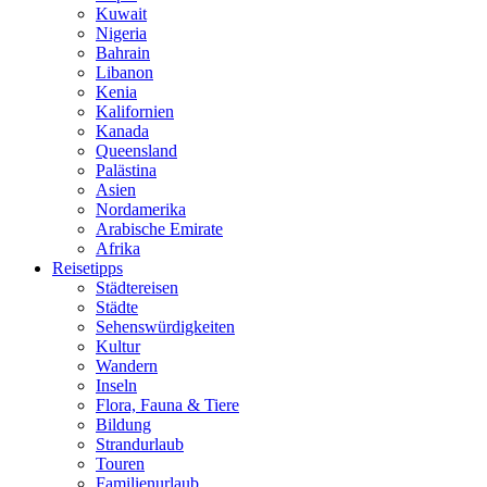
Kuwait
Nigeria
Bahrain
Libanon
Kenia
Kalifornien
Kanada
Queensland
Palästina
Asien
Nordamerika
Arabische Emirate
Afrika
Reisetipps
Städtereisen
Städte
Sehenswürdigkeiten
Kultur
Wandern
Inseln
Flora, Fauna & Tiere
Bildung
Strandurlaub
Touren
Familienurlaub