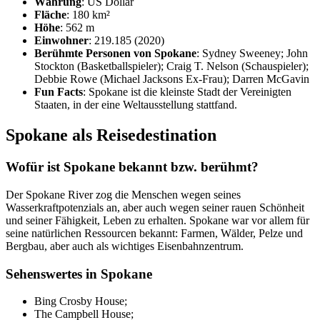
Währung
: US Dollar
Fläche
: 180 km²
Höhe
: 562 m
Einwohner
: 219.185 (2020)
Berühmte Personen von Spokane
: Sydney Sweeney; John
Stockton (Basketballspieler); Craig T. Nelson (Schauspieler);
Debbie Rowe (Michael Jacksons Ex-Frau); Darren McGavin
Fun Facts
: Spokane ist die kleinste Stadt der Vereinigten
Staaten, in der eine Weltausstellung stattfand.
Spokane als Reisedestination
Wofür ist Spokane bekannt bzw. berühmt?
Der Spokane River zog die Menschen wegen seines
Wasserkraftpotenzials an, aber auch wegen seiner rauen Schönheit
und seiner Fähigkeit, Leben zu erhalten. Spokane war vor allem für
seine natürlichen Ressourcen bekannt: Farmen, Wälder, Pelze und
Bergbau, aber auch als wichtiges Eisenbahnzentrum.
Sehenswertes in Spokane
Bing Crosby House;
The Campbell House;