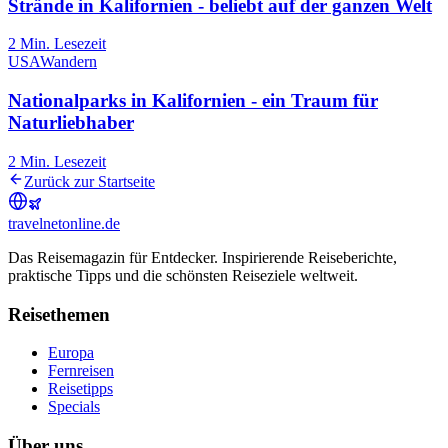
Strände in Kalifornien - beliebt auf der ganzen Welt
2
Min. Lesezeit
USA
Wandern
Nationalparks in Kalifornien - ein Traum für
Naturliebhaber
2
Min. Lesezeit
Zurück zur Startseite
travel
net
online.de
Das Reisemagazin für Entdecker. Inspirierende Reiseberichte,
praktische Tipps und die schönsten Reiseziele weltweit.
Reisethemen
Europa
Fernreisen
Reisetipps
Specials
Über uns