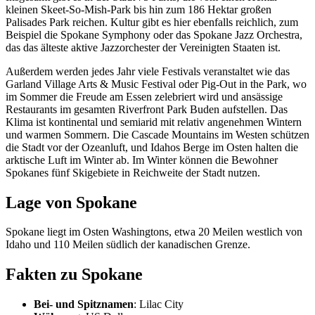
kleinen Skeet-So-Mish-Park bis hin zum 186 Hektar großen
Palisades Park reichen. Kultur gibt es hier ebenfalls reichlich, zum
Beispiel die Spokane Symphony oder das Spokane Jazz Orchestra,
das das älteste aktive Jazzorchester der Vereinigten Staaten ist.
Außerdem werden jedes Jahr viele Festivals veranstaltet wie das
Garland Village Arts & Music Festival oder Pig-Out in the Park, wo
im Sommer die Freude am Essen zelebriert wird und ansässige
Restaurants im gesamten Riverfront Park Buden aufstellen. Das
Klima ist kontinental und semiarid mit relativ angenehmen Wintern
und warmen Sommern. Die Cascade Mountains im Westen schützen
die Stadt vor der Ozeanluft, und Idahos Berge im Osten halten die
arktische Luft im Winter ab. Im Winter können die Bewohner
Spokanes fünf Skigebiete in Reichweite der Stadt nutzen.
Lage von Spokane
Spokane liegt im Osten Washingtons, etwa 20 Meilen westlich von
Idaho und 110 Meilen südlich der kanadischen Grenze.
Fakten zu Spokane
Bei- und Spitznamen
: Lilac City