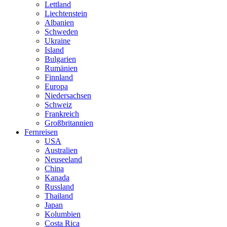
Lettland
Liechtenstein
Albanien
Schweden
Ukraine
Island
Bulgarien
Rumänien
Finnland
Europa
Niedersachsen
Schweiz
Frankreich
Großbritannien
Fernreisen
USA
Australien
Neuseeland
China
Kanada
Russland
Thailand
Japan
Kolumbien
Costa Rica