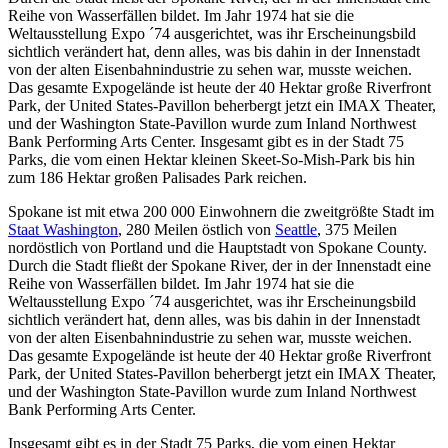
Reihe von Wasserfällen bildet. Im Jahr 1974 hat sie die
Weltausstellung Expo ´74 ausgerichtet, was ihr Erscheinungsbild
sichtlich verändert hat, denn alles, was bis dahin in der Innenstadt
von der alten Eisenbahnindustrie zu sehen war, musste weichen.
Das gesamte Expogelände ist heute der 40 Hektar große Riverfront
Park, der United States-Pavillon beherbergt jetzt ein IMAX Theater,
und der Washington State-Pavillon wurde zum Inland Northwest
Bank Performing Arts Center. Insgesamt gibt es in der Stadt 75
Parks, die vom einen Hektar kleinen Skeet-So-Mish-Park bis hin
zum 186 Hektar großen Palisades Park reichen.
Spokane ist mit etwa 200 000 Einwohnern die zweitgrößte Stadt im
Staat Washington
, 280 Meilen östlich von
Seattle
, 375 Meilen
nordöstlich von Portland und die Hauptstadt von Spokane County.
Durch die Stadt fließt der Spokane River, der in der Innenstadt eine
Reihe von Wasserfällen bildet. Im Jahr 1974 hat sie die
Weltausstellung Expo ´74 ausgerichtet, was ihr Erscheinungsbild
sichtlich verändert hat, denn alles, was bis dahin in der Innenstadt
von der alten Eisenbahnindustrie zu sehen war, musste weichen.
Das gesamte Expogelände ist heute der 40 Hektar große Riverfront
Park, der United States-Pavillon beherbergt jetzt ein IMAX Theater,
und der Washington State-Pavillon wurde zum Inland Northwest
Bank Performing Arts Center.
Insgesamt gibt es in der Stadt 75 Parks, die vom einen Hektar