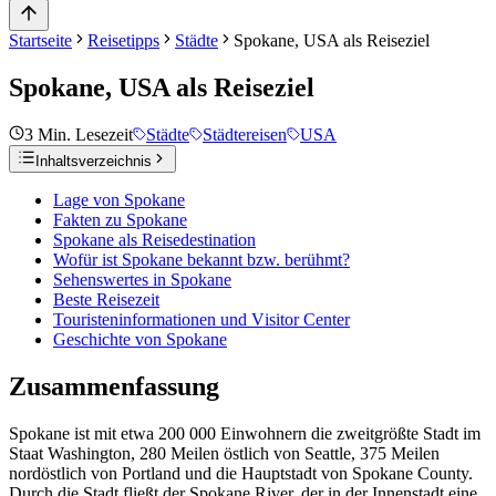
Startseite
Reisetipps
Städte
Spokane, USA als Reiseziel
Spokane, USA als Reiseziel
3
Min. Lesezeit
Städte
Städtereisen
USA
Inhaltsverzeichnis
Lage von Spokane
Fakten zu Spokane
Spokane als Reisedestination
Wofür ist Spokane bekannt bzw. berühmt?
Sehenswertes in Spokane
Beste Reisezeit
Touristeninformationen und Visitor Center
Geschichte von Spokane
Zusammenfassung
Spokane ist mit etwa 200 000 Einwohnern die zweitgrößte Stadt im
Staat Washington, 280 Meilen östlich von Seattle, 375 Meilen
nordöstlich von Portland und die Hauptstadt von Spokane County.
Durch die Stadt fließt der Spokane River, der in der Innenstadt eine