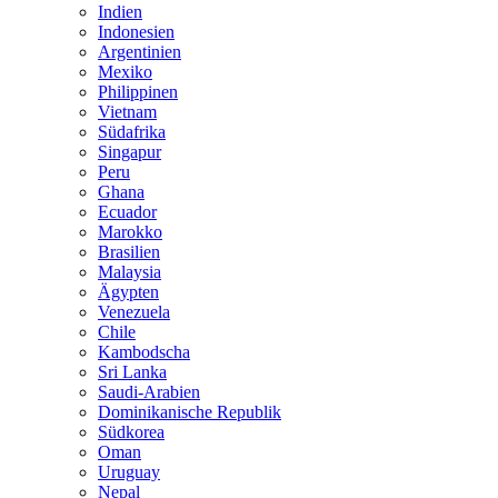
Indien
Indonesien
Argentinien
Mexiko
Philippinen
Vietnam
Südafrika
Singapur
Peru
Ghana
Ecuador
Marokko
Brasilien
Malaysia
Ägypten
Venezuela
Chile
Kambodscha
Sri Lanka
Saudi-Arabien
Dominikanische Republik
Südkorea
Oman
Uruguay
Nepal